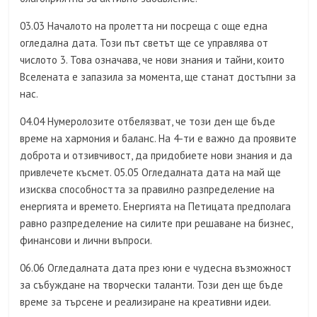
03.03 Началото на пролетта ни посреща с още една
огледална дата. Този път светът ще се управлява от
числото 3. Това означава, че нови знания и тайни, които
Вселената е запазила за момента, ще станат достъпни за
нас.
04.04 Нумеролозите отбелязват, че този ден ще бъде
време на хармония и баланс. На 4-ти е важно да проявите
доброта и отзивчивост, да придобиете нови знания и да
привлечете късмет. 05.05 Огледалната дата на май ще
изисква способността за правилно разпределение на
енергията и времето. Енергията на Петицата предполага
равно разпределение на силите при решаване на бизнес,
финансови и лични въпроси.
06.06 Огледалната дата през юни е чудесна възможност
за събуждане на творчески таланти. Този ден ще бъде
време за търсене и реализиране на креативни идеи.