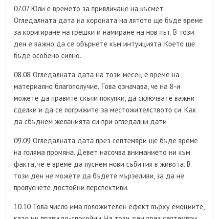
07.07 Юли е времето за привличане на късмет.
Огледалната дата на короната на лятото ще бъде време
за коригиране на грешки и намиране на нов път. В този
ден е важно да се обърнете към интуицията. Което ще
бъде особено силно.
08.08 Огледалната дата на този месец е време на
материално благополучие. Това означава, че на 8-и
можете да правите скъпи покупки, да сключвате важни
сделки и да се погрижите за местожителството си. Как
да сбъднем желанията си при огледални дати
09.09 Огледалната дата през септември ще бъде време
на голяма промяна. Девет насочва вниманието ни към
факта, че е време да пуснем нови събития в живота. В
този ден не можете да бъдете мързеливи, за да не
пропуснете достойни перспективи.
10.10 Това число има положителен ефект върху емоциите,
като ни прави по-спокойни. На този ден през септември