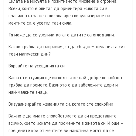
Силата на мисълта и позитивното мислене е огромна.
Всеки, който е опитал да ориентира живота си в
правилната за него посока чрез визуализиране на
мечтите си, е усетил тази сила.
Тя може да се увеличи, когато датите са огледални.
Какво трябва да направим, за да сбъднем желанията си в
тези магически дни?
Вярвайте на усещанията си
Вашата интуиция ще ви подскаже най-добре по кой път
трябва да поемете. Важното е да забележите дори и
най-малките знаци.
Визуализирайте желанията си, когато сте спокойни
Важно е да имате спокойствието да си представите
всичко, което искате да промените в живота си. И още –
преценете кои от мечтите ви наистина могат да се