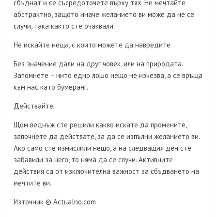
сбъднат и се съсредоточете върху тях. Не мечтайте
абстрактно, защото иначе желанието ви може да не се
случи, така както сте очаквали.
Не искайте неща, с които можете да навредите
Без значение дали на друг човек, или на природата.
Запомнете – нито едно лошо нещо не изчезва, а се връща
към нас като бумеранг.
Действайте
Щом веднъж сте решили какво искате да промените,
започнете да действате, за да се изпълни желанието ви.
Ако само сте измислили нещо, а на следващия ден сте
забавили за него, то няма да се случи. Активните
действия са от изключителна важност за сбъдването на
мечтите ви.
Източник © Actualno.com