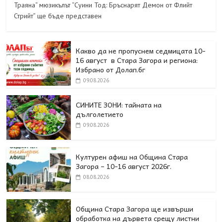
Траяна“ мюзикълът “Суини Тод: Бръснарят Демон от Флийт
Стрийт” ще бъде представен
Какво да не пропуснем седмицата 10-
16 август в Стара Загора и региона:
Избрано от Долап.бг
09.08.2026
СИНИТЕ ЗОНИ: тайната на
дълголетието
09.08.2026
Културен афиш на Община Стара
Загора – 10-16 август 2026г.
08.08.2026
Община Стара Загора ще извърши
обработка на дървета срещу листни