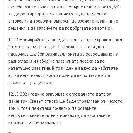
нумеролозите съветват да се обърнете към своето „Аз“,
за да рестартирате съзнанието си, да намерите
отговори на тревожни въпроси, да вземете правилните
решения и да започнете да подобрявате живота си.
11.11 Ноемврийската огледална дата ще се проведе под
егидата на числото Две. Енергията на този ден
насърчава дълбок размисъл, помага за разрешаване на
разногласия и избор на правилната посока за по-
нататъшно развитие. В този ден е важно да избягвате
всяка негативност, която може да ви подведе и да
съсипе репутацията ви.
12.12 2024 година завършва с огледалната дата за
декември. Светът отново ще бъде управляван от числото
Три. В този ден става по-лесно да оставите
неосъществимите идеи в миналото, да изоставите
илюзиите и самоизмамата.