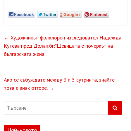
Facebook
Twitter
Google+
Pinterest
←
Художникът-фолклорен изследовател Надежда
Кутева пред Долап.бг:“Шевицата е почеркът на
българската жена“
Ако се събуждате между 3 и 5 сутринта, знайте –
това е знак отгоре.
→
Най-новото