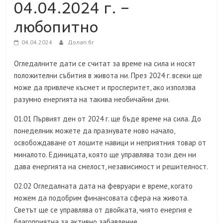
04.04.2024 г. –
любопитно
04.04.2024
Долап.бг
Огледалните дати се считат за време на сила и носят
положителни събития в живота ни. През 2024 г. всеки ще
може да привлече късмет и просперитет, ако използва
разумно енергията на такива необичайни дни.
01.01 Първият ден от 2024 г. ще бъде време на сила. До
понеделник можете да празнувате ново начало,
освобождаване от лошите навици и неприятния товар от
миналото. Единицата, която ще управлява този ден ни
дава енергията на смелост, независимост и решителност.
02.02 Огледалната дата на февруари е време, когато
можем да подобрим финансовата сфера на живота.
Светът ще се управлява от двойката, чиято енергия е
благоприятна за активно забавление.