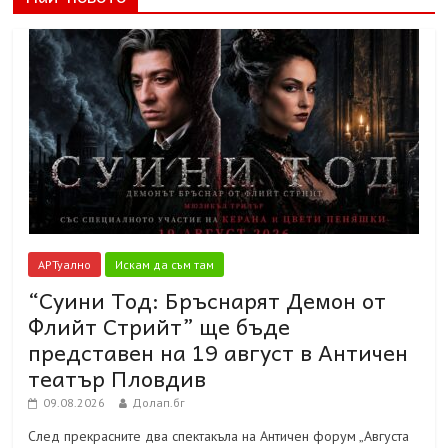
АРТуално
Искам да съм там
“Суини Тод: Бръснарят Демон от
Флийт Стрийт” ще бъде
представен на 19 август в Античен
театър Пловдив
09.08.2026
Долап.бг
След прекрасните два спектакъла на Античен форум „Августа