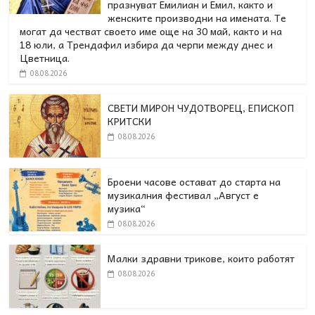
празнуват Емилиан и Емил, както и
женските производни на имената. Те
могат да честват своето име още на 30 май, както и на
18 юли, а Трендафил избира да черпи между днес и
Цветница.
08.08.2026
СВЕТИ МИРОН ЧУДОТВОРЕЦ, ЕПИСКОП
КРИТСКИ
08.08.2026
Броени часове остават до старта на
музикалния фестивал „Август е
музика“
08.08.2026
Малки здравни трикове, които работят
08.08.2026