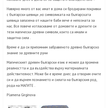
Навярно много от вас имат в дома си бродирани покривки
с български шевици ,но символиката на българската
шевица запазена от нашите баби вече е непозната за
нас. Все повече изтласкваме от домовете и дрехите си
тези магически древни символи, които са имали и
защитна сила .
Време е да си припомним забравеното древно българско
знание за древните руни
Магическият древен български език е можел да променя
реалността и да въздейства върху материалната
действителност. Може би е време днес да отворим очите
си и да върнем познанието и силата на българския род,
рода на МАГИТЕ .
Plamena Girginova