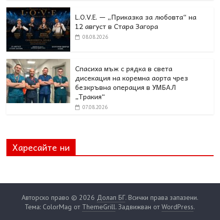
L.O.V.E. — „Приказка за любовта“ на
12 август в Стара Загора
08.08.2026
Спасиха мъж с рядка в света
дисекация на коремна аорта чрез
безкръвна операция в УМБАЛ
„Тракия“
07.08.2026
Харесайте ни
Авторско право © 2026
Долап БГ
. Всички права запазени.
Тема: ColorMag от
ThemeGrill
. Задвижван от
WordPress
.