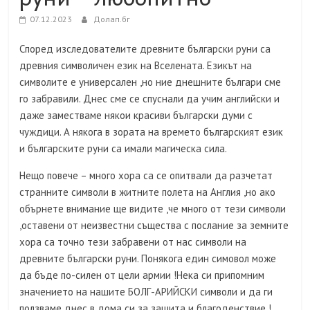
07.12.2023
Долап.бг
Според изследователите древните български руни са
древния символичен език на Вселената. Езикът на
символите е универсален ,но ние днешните българи сме
го забравили. Днес сме се спуснали да учим английски и
даже заместваме някои красиви български думи с
чуждици. А някога в зората на времето българският език
и българските руни са имали магическа сила.
Нещо повече – много хора са се опитвали да разчетат
странните символи в житните полета на Англия ,но ако
обърнете внимание ще видите ,че много от тези символи
,оставени от неизвестни същества с послание за земните
хора са точно тези забравени от нас символи на
древните български руни. Понякога един симовол може
да бъде по-силен от цели армии !Нека си припомним
значението на нашите БОЛГ-АРИЙСКИ символи и да ги
ползваме днес в дома си за защита и благоденствие !