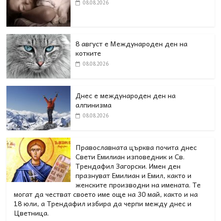
08.08.2026
8 август е Международен ден на
котките
08.08.2026
Днес е международен ден на
алпинизма
08.08.2026
Православната църква почита днес
Свети Емилиан изповедник и Св.
Трендафил Загорски. Имен ден
празнуват Емилиан и Емил, както и
женските производни на имената. Те
могат да честват своето име още на 30 май, както и на
18 юли, а Трендафил избира да черпи между днес и
Цветница.