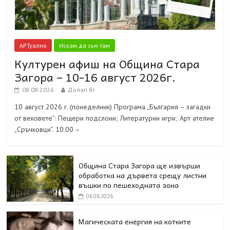
АРТуално
Искам да съм там
Културен афиш на Община Стара
Загора – 10-16 август 2026г.
08.08.2026
Долап.бг
10 август 2026 г. (понеделник) Програма „България – загадки
от вековете”: Пещери подслони; Литературни игри; Арт ателие
„Сръчковци”. 10.00 –
Община Стара Загора ще извърши
обработка на дървета срещу листни
въшки по пешеходната зона
08.08.2026
Магическата енергия на котките