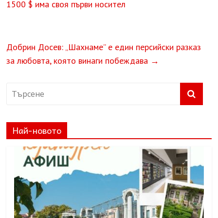
1500 $ има своя първи носител
Добрин Досев: „Шахнаме” е един персийски разказ
за любовта, която винаги побеждава
→
Най-новото