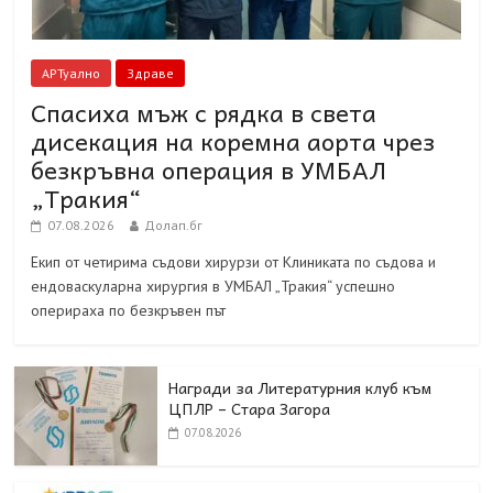
АРТуално
Здраве
Спасиха мъж с рядка в света
дисекация на коремна аорта чрез
безкръвна операция в УМБАЛ
„Тракия“
07.08.2026
Долап.бг
Екип от четирима съдови хирурзи от Клиниката по съдова и
ендоваскуларна хирургия в УМБАЛ „Тракия“ успешно
оперираха по безкръвен път
Награди за Литературния клуб към
ЦПЛР – Стара Загора
07.08.2026