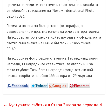
връчени наградите на отличените автори на изложбата
от юбилейното издание на Plovdiv International Photo
Salon 2023.
Голямата новина за българската фотография, а
същевременно и приятна изненада е, че за втора година
Най-добър автор в салона, който получава – официалната
светло синя значка на FIAP е българин – Явор Мичев,
EFIAP.
Най-добрите фотографии спечелиха 196 индивидуални
награди, 11 награди (по статистика) за автори и 3 за
фото клубове. Този богат награден фонд, отличи най-
високо творбите на общо 133 автора от 29 държави.
Facebook
Twitter
Google+
Pinterest
←
Културните събития в Стара Загора за периода 4-