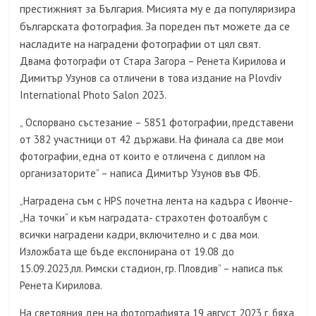
престижният за България. Мисията му е да популяризира
българската фотография. За пореден път можете да се
насладите на наградени фотографии от цял свят.
Двама фотографи от Стара Загора – Ренета Кирилова и
Димитър Узунов са отличени в това издание на Plovdiv
International Photo Salon 2023.
„ Оспорвано състезание – 5851 фотографии, представени
от 382 участници от 42 държави. На финала са две мои
фотографии, една от които е отличена с диплом на
организаторите” – написа Димитър Узунов във ФБ.
„Наградена съм с HPS почетна лента на кадъра с Ивонче-
„На точки“ и към наградата- страхотен фотоалбум с
всички наградени кадри, включително и с два мои.
Изложбата ще бъде експонирана от 19.08 до
15.09.2023,пл. Римски стадион, гр. Пловдив” – написа пък
Ренета Кирилова.
На световния ден на фотографията 19 август 2023 г. бяха