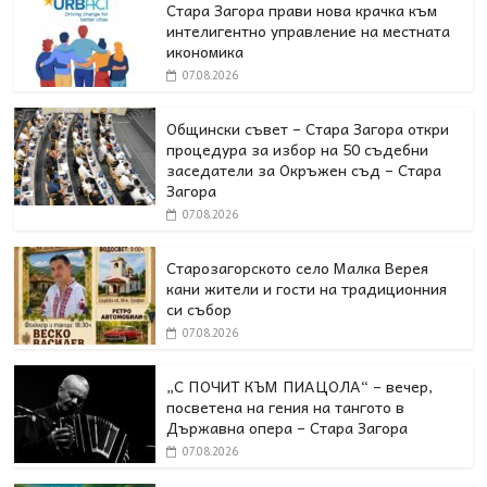
Стара Загора прави нова крачка към
интелигентно управление на местната
икономика
07.08.2026
Общински съвет – Стара Загора откри
процедура за избор на 50 съдебни
заседатели за Окръжен съд – Стара
Загора
07.08.2026
Старозагорското село Малка Верея
кани жители и гости на традиционния
си събор
07.08.2026
„С ПОЧИТ КЪМ ПИАЦОЛА“ – вечер,
посветена на гения на тангото в
Държавна опера – Стара Загора
07.08.2026