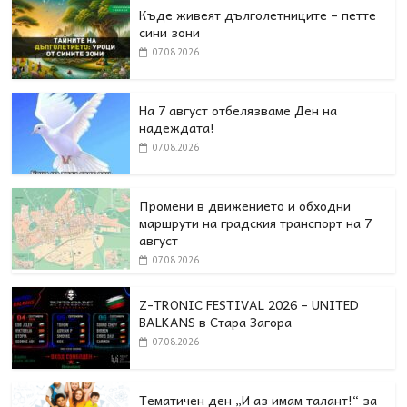
Къде живеят дълголетниците – петте
сини зони
07.08.2026
На 7 август отбелязваме Ден на
надеждата!
07.08.2026
Промени в движението и обходни
маршрути на градския транспорт на 7
август
07.08.2026
Z-TRONIC FESTIVAL 2026 – UNITED
BALKANS в Стара Загора
07.08.2026
Тематичен ден „И аз имам талант!“ за