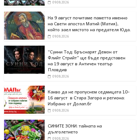
09.08.2026
На 9 август почитаме паметта именно
на Свети апостол Матий (Матия),
който заел мястото на предателя Юда.
09.08.2026
“Суини Тод: Бръснарят Демон от
Флийт Стрийт” ще бъде представен
на 19 август в Античен театър
Пловдив
09.08.2026
Какво да не пропуснем седмицата 10-
16 август в Стара Загора и региона:
Избрано от Долап.бг
09.08.2026
СИНИТЕ ЗОНИ: тайната на
дълголетието
09.08.2026