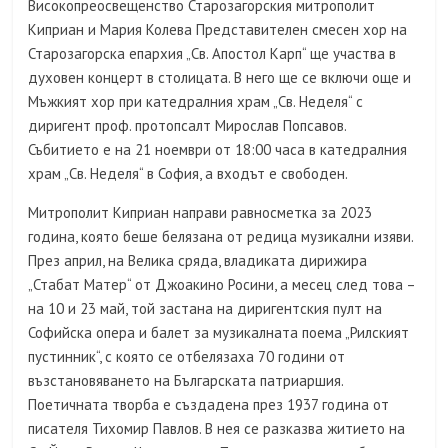
Високопреосвещенство Старозагорския митрополит
Киприан и Мария Колева Представителен смесен хор на
Старозагорска епархия „Св. Апостол Карп“ ще участва в
духовен концерт в столицата. В него ще се включи още и
Мъжкият хор при катедралния храм „Св. Неделя“ с
диригент проф. протопсалт Мирослав Попсавов.
Събитието е на 21 ноември от 18:00 часа в катедралния
храм „Св. Неделя“ в София, а входът е свободен.
Митрополит Киприан направи равносметка за 2023
година, която беше белязана от редица музикални изяви.
През април, на Велика сряда, владиката дирижира
„Стабат Матер“ от Джоакино Росини, а месец след това –
на 10 и 23 май, той застана на диригентския пулт на
Софийска опера и балет за музикалната поема „Рилският
пустинник“, с която се отбелязаха 70 години от
възстановяването на Българската патриаршия.
Поетичната творба е създадена през 1937 година от
писателя Тихомир Павлов. В нея се разказва житието на