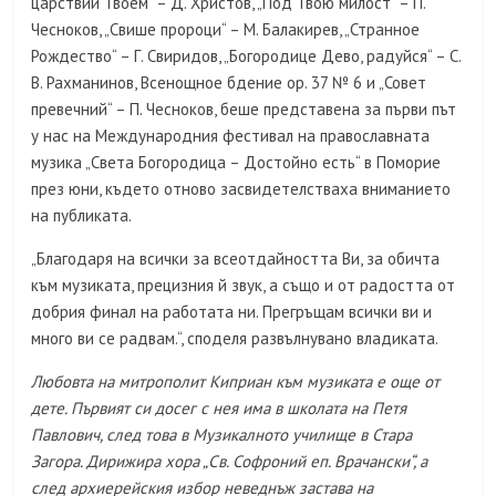
царствии Твоем“ – Д. Христов, „Под Твою милост“ – П.
Чесноков, „Свише пророци“ – М. Балакирев, „Странное
Рождество“ – Г. Свиридов, „Богородице Дево, радуйся“ – С.
В. Рахманинов, Всенощное бдение ор. 37 № 6 и „Совет
превечний“ – П. Чесноков, беше представена за първи път
у нас на Международния фестивал на православната
музика „Света Богородица – Достойно есть“ в Поморие
през юни, където отново засвидетелстваха вниманието
на публиката.
„Благодаря на всички за всеотдайността Ви, за обичта
към музиката, прецизния й звук, а също и от радостта от
добрия финал на работата ни. Прегръщам всички ви и
много ви се радвам.“, споделя развълнувано владиката.
Любовта на митрополит Киприан към музиката е още от
дете. Първият си досег с нея има в школата на Петя
Павлович, след това в Музикалното училище в Стара
Загора. Дирижира хора „Св. Софроний еп. Врачански“, а
след архиерейския избор неведнъж застава на