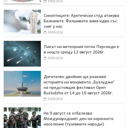
09.08.2026
Синоптиците: Арктически студ атакува
Балканите. Фалшивата зима идва със
сняг у нас
09.08.2026
Пикът на метеорния поток Персеиди е
в нощта срещу 13 август 2026г.
09.08.2026
Дигитален двойник ще разкаже
историята на монумента „Бузлуджа“
на предстоящия фестивал Open
Buzludzha от 14 до 16 август 2026г.
09.08.2026
На 9 август се отбелязва
Международният ден на коренното
население (туземните народи).