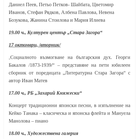
Даниел Пеев, Петьо Петков- Шайбата, Цветомир
Иванов, Стефан Рядков, Албена Павлова, Невена
Бозукова, Жанина Стоилова и Мария Илиева
19.00 ч., Културен център „Стара Загора“
17 октомври, /вторник/
„
Социалното възмогване на българския дух. Георги
Бакалов /1873-1939/“ – представяне на пети юбилеен
сборник от поредицата „Литературна Стара Загора“ с
автор Иван Матев
17.00 ч., РБ „Захарий Княжески“
Концерт традиционни японски песни, в изпълнение на
Кейко Танака – класическа и японска флейта и Мануела
Манолова – пиано
18.00 ч., Художествена галерия