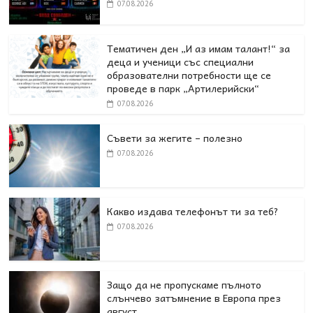
07.08.2026
Тематичен ден „И аз имам талант!“ за
деца и ученици със специални
образователни потребности ще се
проведе в парк „Артилерийски“
07.08.2026
Съвети за жегите – полезно
07.08.2026
Какво издава телефонът ти за теб?
07.08.2026
Защо да не пропускаме пълното
слънчево затъмнение в Европа през
август