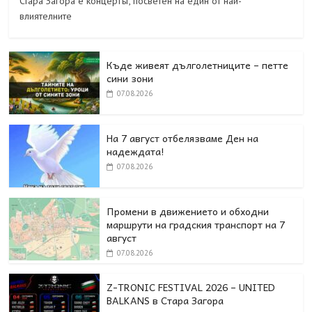
Стара Загора е концертът, посветен на един от най-
влиятелните
Къде живеят дълголетниците – петте
сини зони
07.08.2026
На 7 август отбелязваме Ден на
надеждата!
07.08.2026
Промени в движението и обходни
маршрути на градския транспорт на 7
август
07.08.2026
Z-TRONIC FESTIVAL 2026 – UNITED
BALKANS в Стара Загора