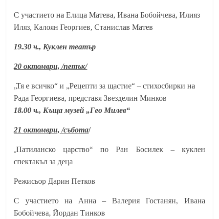
С участието на Елица Матева, Ивана Бобойчева, Илияз
Иляз, Калоян Георгиев, Станислав Матев
19.30 ч., Куклен театър
20 октомври, /петък/
„Тя е всичко“ и „Рецепти за щастие“ – стихосбирки на
Рада Георгиева, представя Звезделин Минков
18.00 ч., Къща музей „Гео Милев“
21 октомври,
/
събота
/
„
Патиланско царство“ по Ран Босилек – куклен
спектакъл за деца
Режисьор Дарин Петков
С участието на Анна – Валерия Гостанян, Ивана
Бобойчева, Йордан Тинков