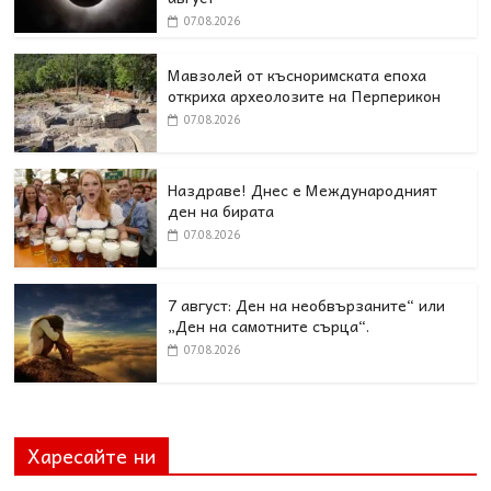
07.08.2026
Мавзолей от късноримската епоха
откриха археолозите на Перперикон
07.08.2026
Наздраве! Днес е Международният
ден на бирата
07.08.2026
7 август: Ден на необвързаните“ или
„Ден на самотните сърца“.
07.08.2026
Харесайте ни