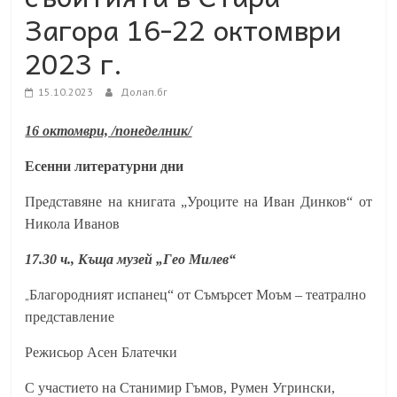
Загора 16-22 октомври
2023 г.
15.10.2023
Долап.бг
16 октомври, /понеделник/
Есенни литературни дни
Представяне на книгата „Уроците на Иван Динков“ от
Никола Иванов
17.30 ч., Къща музей „Гео Милев“
„
Благородният испанец“ от Съмърсет Моъм – театрално
представление
Режисьор Асен Блатечки
С участието на Станимир Гъмов, Румен Угрински,