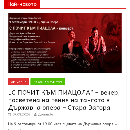
Най-новото
АРТуално
Искам да съм там
„С ПОЧИТ КЪМ ПИАЦОЛА“ – вечер,
посветена на гения на тангото в
Държавна опера – Стара Загора
07.08.2026
Долап.бг
На 9 септември от 19.00 часа сцената на Държавна опера –