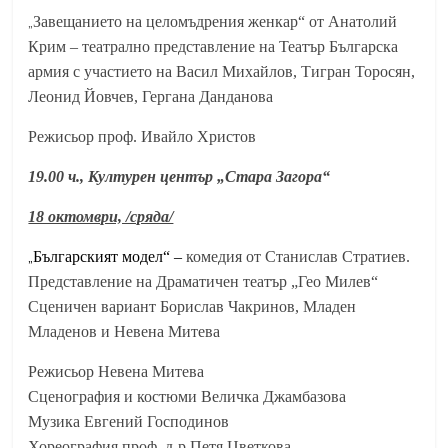
„
Завещанието на целомъдрения женкар“ от Анатолий
Крим – театрално представление на Театър Българска
армия с участието на Васил Михайлов, Тигран Торосян,
Леонид Йовчев, Гергана Данданова
Режисьор проф. Ивайло Христов
19.00 ч., Културен център „Стара Загора“
18 октомври, /сряда/
„
Българският модел“
–
комедия от Станислав Стратиев.
Представление на Драматичен театър „Гео Милев“
Сценичен вариант Борислав Чакринов, Младен
Младенов и Невена Митева
Режисьор Невена Митева
Сценография и костюми Величка Джамбазова
Музика Евгений Господинов
Хореография проф. д-р Петя Цветкова