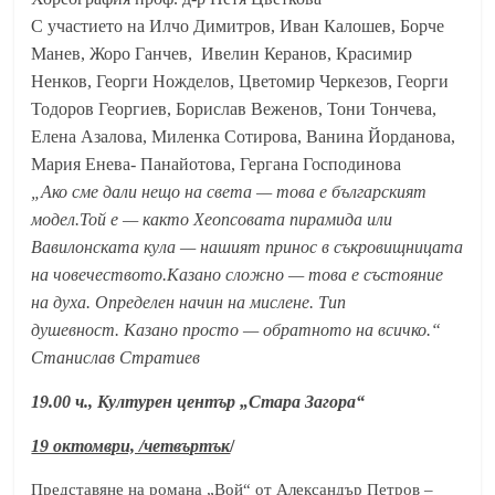
С участието на Илчо Димитров, Иван Калошев, Борче
Манев, Жоро Ганчев, Ивелин Керанов, Красимир
Ненков, Георги Ножделов, Цветомир Черкезов, Георги
Тодоров Георгиев, Борислав Веженов, Тони Тончева,
Елена Азалова, Миленка Сотирова, Ванина Йорданова,
Мария Енева- Панайотова, Гергана Господинова
„Ако сме дали нещо на света — това е българският
модел.Той е — както Хеопсовата пирамида или
Вавилонската кула — нашият принос в съкровищницата
на човечеството.Казано сложно — това е състояние
на духа. Определен начин на мислене. Тип
душевност. Казано просто — обратното на всичко.“
Станислав Стратиев
19.00 ч., Културен център „Стара Загора“
19 октомври, /четвъртък
/
Представяне на романа „Вой“ от Александър Петров –