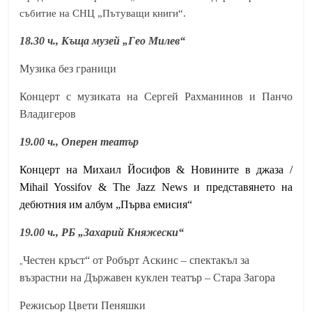
събитие на СНЦ „Пътуващи книги“.
18.30 ч., Къща музей „Гео Милев“
Музика без граници
Концерт с музиката на Сергей Рахманинов и Панчо
Владигеров
19.00 ч., Оперен театър
Концерт на Михаил Йосифов & Новините в джаза /
Mihail Yossifov & The Jazz News и представянето на
дебютния им албум „Първа емисия“
19.00 ч., РБ „Захарий Княжески“
„
Честен кръст“ от Робърт Аскинс – спектакъл за
възрастни на Държавен куклен театър – Стара Загора
Режисьор Цвети Пеняшки