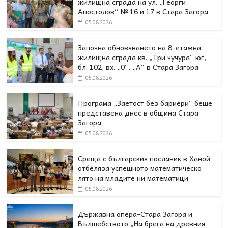
жилищна сграда на ул. „Георги
Апостолов“ № 16 и 17 в Стара Загора
05.08.2026
Започна обновяването на 8-етажна
жилищна сграда кв. „Три чучура“ юг,
бл. 102, вх. „0“, „А“ в Стара Загора
05.08.2026
Програма „Заетост без бариери“ беше
представена днес в oбщина Стара
Загора
05.08.2026
Среща с българския посланик в Ханой
отбеляза успешното математическо
лято на младите ни математици
05.08.2026
Държавна опера-Стара Загора и
Вълшебството „На брега на древния