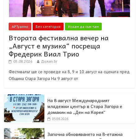
АРТуално
Без категория
Искам да съм там
Втората фестивална вечер на
„Август е музика“ посреща
Фредерик Виал Трио
05.08.2026
Долап.бг
Фестивалът ще се проведе на 8, 9 и 10 август на сцената пред
Община Стара Загора На 9 август от
На 8 август Международният
младежки център в Стара Загора е
домакин на „Ден на Корея“
05.08.2026
Започна обновяването на 8-етажна