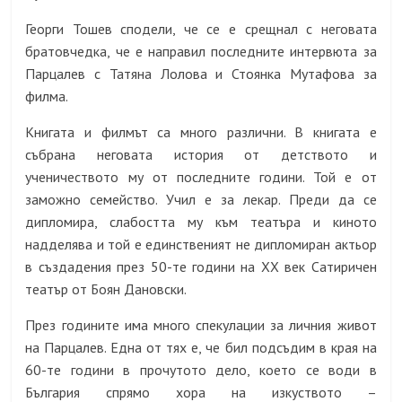
Георги Тошев сподели, че се е срещнал с неговата
братовчедка, че е направил последните интервюта за
Парцалев с Татяна Лолова и Стоянка Мутафова за
филма.
Книгата и филмът са много различни. В книгата е
събрана неговата история от детството и
ученичеството му от последните години. Той е от
заможно семейство. Учил е за лекар. Преди да се
дипломира, слабостта му към театъра и киното
надделява и той е единственият не дипломиран актьор
в създадения през 50-те години на ХХ век Сатиричен
театър от Боян Дановски.
През годините има много спекулации за личния живот
на Парцалев. Една от тях е, че
бил подсъдим в края на
60-те години в прочутото дело, което се води в
България спрямо хора на изкуството –