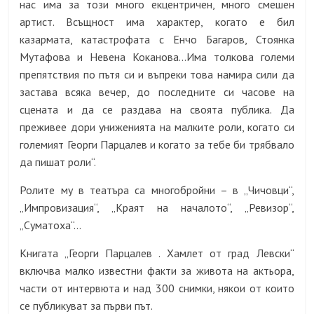
нас има за този много екцентричен, много смешен
артист. Всъщност има характер, когато е бил
казармата, катастрофата с Енчо Багаров, Стоянка
Мутафова и Невена Коканова…Има толкова големи
препятствия по пътя си и въпреки това намира сили да
застава всяка вечер, до последните си часове на
сцената и да се раздава на своята публика. Да
преживее дори униженията на малките роли, когато си
големият Георги Парцалев и когато за тебе би трябвало
да пишат роли“.
Ролите му в театъра са многобройни – в „Чичовци“,
„Импровизация“, „Краят на началото“, „Ревизор“,
„Суматоха“…
Книгата „Георги Парцалев . Хамлет от град Левски“
включва малко известни факти за живота на актьора,
части от интервюта и над 300 снимки, някои от които
се публикуват за първи път.