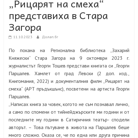
„Рицарят на смеха“
представиха в Стара
Загора
11.10.2023
Долап.бг
По покана на Регионална библиотека „Захарий
Княжески“ Стара Загора на 9 октомври 2023 г.
журналистът Георги Тошев представи книгата си „Георги
Парцалев. Хамлет от град Левски
(
2
доп. изд.,
Книгомания, 2022) и документалния филм „Рицарят на
смеха“ (АРТ пръдъкшънс), посветени на артиста Георги
Парцалев.
„Написах книга за човек, когото не съм познавал лично,
а само по спомени от тийнейджърските ми години и от
последните му години в Сатиричния театър- сподели
авторът. – Това пътуване в живота на Парцалев беше
много сложно. Оказа се, че по една или друга причина