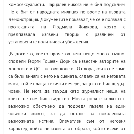
хомосексуалисти. Парцалев никога не е бил подсъдим.
Не е бит от народната милиция по време на първата
демонстрация. Документите показват, че се е ползвал с
протекцията на Людмила Живкова, която е
предпазвала изявени творци с различни от
установените политически убеждения.
В досието, което прочетох, има нещо много тъжно,
„
сподели Георги Тошев.- Дори са известни авторите на
доносите в ДС – негови колеги…От хора, които не само
са били винаги с него на сцената, сядали са на неговата
маса, той е плащал всички вечери, защото е бил щедър
човек…Не мога да твърдя като журналист неща, на
които не съм бил свидетел. Моята роля е колкото е
възможно обективно да подредя пъзела на един
човешки живот, за да остане за поколенията
възможната истина. Впечатлен съм от неговия
характер, който не излита от образа, който всеки от