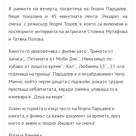
В рамките на вечерта, посветена на Георги Парцалев,
беше показана и 45 минутната лента „Рицарят на
смеха“ с режисьор Георги Тошев, в която са включени и
последните интервюта на актрисите Стоянка Мутафова
и Татяна Лолова.
Киното го увековечава с филми като „Тримата от
запаса“, „Петимата от Моби Дик“, „Няма нищо по-
хубаво от лошото време“, „Кит“, „Любимец 13“, „13-ата
годеница на принца“. Парцалев е и незабравимият Чичо
Манчо, който черпи децата с пържоли, докато трудно
преглъща кебапчетата, заради снимка, улавяща го в
изневяра в „Деца на море“.
Освен историята и изкуството на Георги Парцалев и
книгата, и филмът са важен документ за времето, през
което е живял и творил „Рицарят на смеха“.
Росица Ранчева