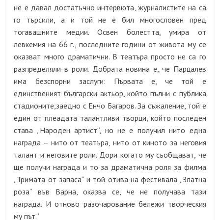
не е давал достатъчно интервюта, журналистите на са
го търсили, а и той не е бил многословен пред
тогавашните медии. Освен болестта, умира от
левкемия на 66 г., последните години от живота му се
оказват много драматични. В театъра просто не са го
разпределяли в роли. Добрата новина е, че Парцалев
има безспорни заслуги: Първата е, че той е
единственият български актьор, който пълни с публика
стадионите,заедно с Енчо Багаров. За съжаление, той е
един от плеадата талантливи творци, който последен
става „Народен артист“, но не е получил нито една
награда – нито от театъра, нито от киното за неговия
талант и неговите роли. Дори когато му съобщават, че
ще получи награда и то за драматична роля за филма
„Тримата от запаса“ и той отива на фестивала „Златна
роза“ във Варна, оказва се, че не получава тази
награда. И отново разочарование бележи творческия
му път.“