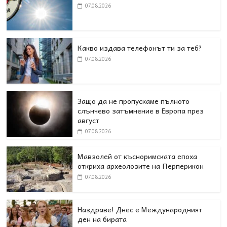
07.08.2026
Какво издава телефонът ти за теб?
07.08.2026
Защо да не пропускаме пълното
слънчево затъмнение в Европа през
август
07.08.2026
Мавзолей от късноримската епоха
откриха археолозите на Перперикон
07.08.2026
Наздраве! Днес е Международният
ден на бирата