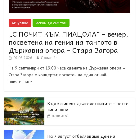
АРТуално
Искам да съм там
„С ПОЧИТ КЪМ ПИАЦОЛА“ – вечер,
посветена на гения на тангото в
Държавна опера – Стара Загора
07.08.2026
Долап.бг
На 9 септември от 19.00 часа сцената на Държавна опера –
Стара Загора е концертът, посветен на един от най-
влиятелните
Къде живеят дълголетниците – петте
сини зони
07.08.2026
На 7 август отбелязваме Ден на