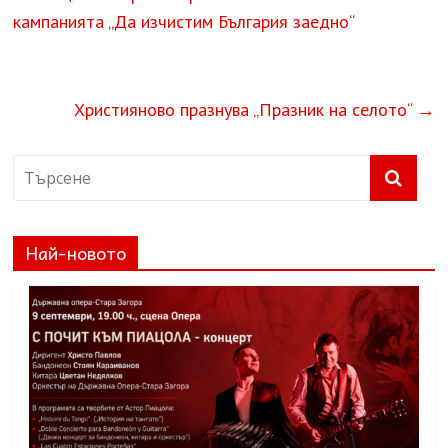
кампанията „Да изчистим България заедно“
Християново празнува „Празник на селото“
→
Най-новото