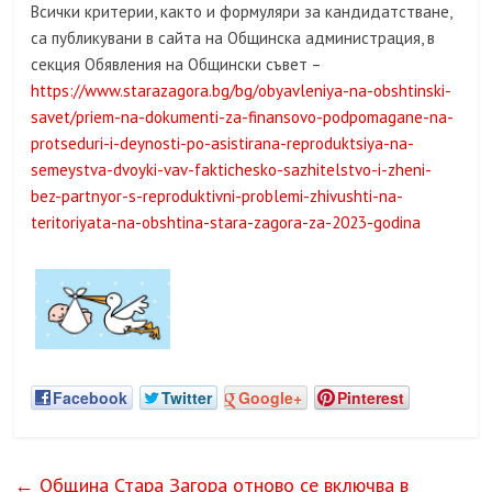
Всички критерии, както и формуляри за кандидатстване,
са публикувани в сайта на Общинска администрация, в
секция Обявления на Общински съвет –
https://www.starazagora.bg/bg/obyavleniya-na-obshtinski-
savet/priem-na-dokumenti-za-finansovo-podpomagane-na-
protseduri-i-deynosti-po-asistirana-reproduktsiya-na-
semeystva-dvoyki-vav-faktichesko-sazhitelstvo-i-zheni-
bez-partnyor-s-reproduktivni-problemi-zhivushti-na-
teritoriyata-na-obshtina-stara-zagora-za-2023-godina
Facebook
Twitter
Google+
Pinterest
←
Община Стара Загора отново се включва в