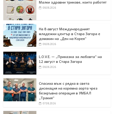
Малки здравни трикове, които работят
08.08.2026
На 8 август Международният
младежки център в Стара Загора е
домакин на „Ден на Корея“
08.08.2026
L.O.V.E. — „Приказка за любовта“ на
12 август в Стара Загора
08.08.2026
Спасиха мъж с рядка в света
дисекация на коремна аорта чрез
безкръвна операция в УМБАЛ
„Тракия“
07.08.2026