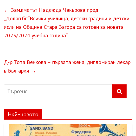
←
Зам.кметът Надежда Чакърова пред
„Долап.бг:“Всички училища, детски градини и детски
ясли на Община Стара Загора са готови за новата
2023/2024 учебна година“
Д-р Тота Венкова – първата жена, дипломиран лекар
в България
→
Най-новото