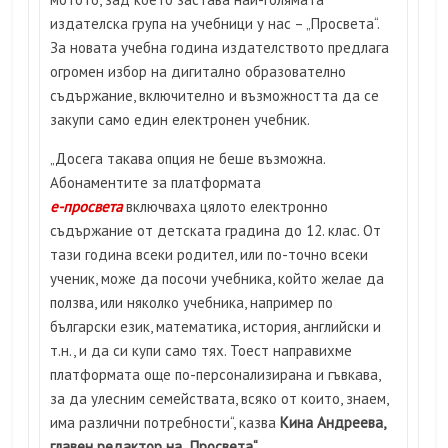
издателска група на учебници у нас – „Просвета“.
За новата учебна година издателството предлага
огромен избор на дигитално образователно
съдържание, включително и възможността да се
закупи само един електронен учебник.
„Досега такава опция не беше възможна.
Абонаментите за платформата
е-просвета
включваха цялото електронно
съдържание от детската градина до 12. клас. От
тази година всеки родител, или по-точно всеки
ученик, може да посочи учебника, който желае да
ползва, или няколко учебника, например по
български език, математика, история, английски и
т.н., и да си купи само тях. Тоест направихме
платформата още по-персонализирана и гъвкава,
за да улесним семействата, всяко от които, знаем,
има различни потребности“, казва
Кина Андреева,
главен редактор на „Просвета“
.