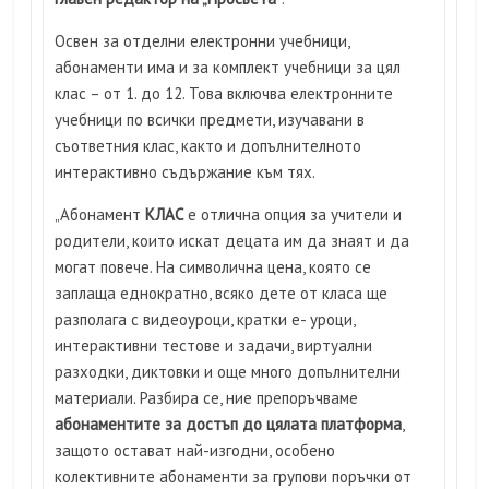
Освен за отделни електронни учебници,
абонаменти има и за комплект учебници за цял
клас – от 1. до 12. Това включва електронните
учебници по всички предмети, изучавани в
съответния клас, както и допълнителното
интерактивно съдържание към тях.
„Абонамент
КЛАС
е отлична опция за учители и
родители, които искат децата им да знаят и да
могат повече. На символична цена, която се
заплаща еднократно, всяко дете от класа ще
разполага с видеоуроци, кратки е- уроци,
интерактивни тестове и задачи, виртуални
разходки, диктовки и още много допълнителни
материали. Разбира се, ние препоръчваме
абонаментите за достъп до цялата платформа
,
защото остават най-изгодни, особено
колективните абонаменти за групови поръчки от