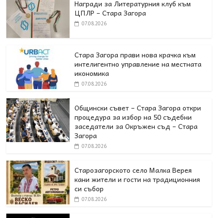
Награди за Литературния клуб към
ЦПЛР – Стара Загора
07.08.2026
Стара Загора прави нова крачка към
интелигентно управление на местната
икономика
07.08.2026
Общински съвет – Стара Загора откри
процедура за избор на 50 съдебни
заседатели за Окръжен съд – Стара
Загора
07.08.2026
Старозагорското село Малка Верея
кани жители и гости на традиционния
си събор
07.08.2026