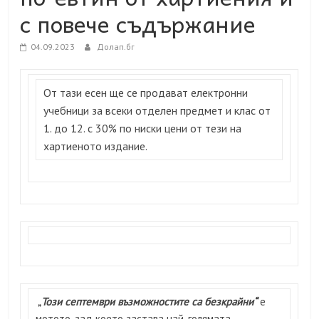
с повече съдържание
04.09.2023
Долап.бг
От тази есен ще се продават електронни
учебници за всеки отделен предмет и клас от
1. до 12. с 30% по ниски цени от тези на
хартиеното издание.
„
Този септември възможностите са безкрайни“
е
мотото, зад което застава най-голямата