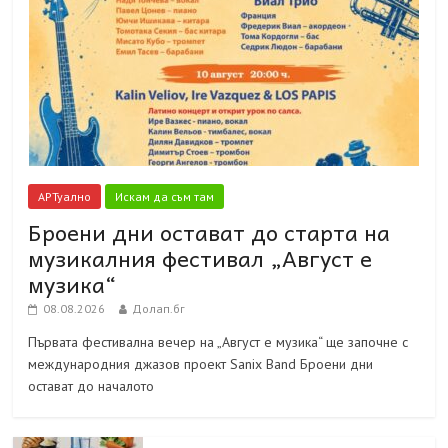
АРТуално
Искам да съм там
Броени дни остават до старта на
музикалния фестивал „Август е
музика“
08.08.2026
Долап.бг
Първата фестивална вечер на „Август е музика“ ще започне с
международния джазов проект Sanix Band Броени дни
остават до началото