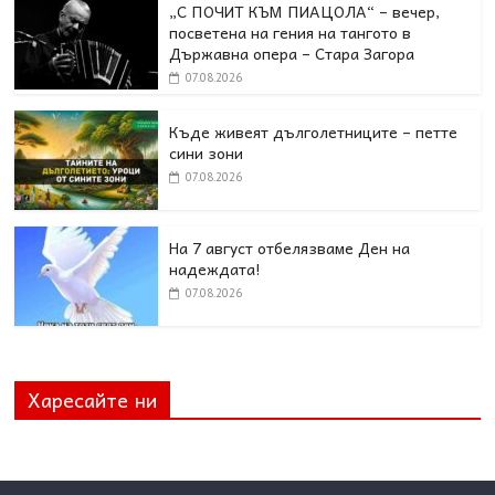
„С ПОЧИТ КЪМ ПИАЦОЛА“ – вечер,
посветена на гения на тангото в
Държавна опера – Стара Загора
07.08.2026
Къде живеят дълголетниците – петте
сини зони
07.08.2026
На 7 август отбелязваме Ден на
надеждата!
07.08.2026
Харесайте ни