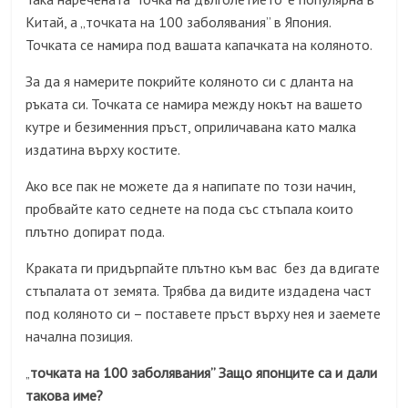
Китай, а „точката на 100 заболявания” в Япония.
Точката се намира под вашата капачката на коляното.
За да я намерите покрийте коляното си с дланта на
ръката си. Точката се намира между нокът на вашето
кутре и безименния пръст, оприличавана като малка
издатина върху костите.
Ако все пак не можете да я напипате по този начин,
пробвайте като седнете на пода със стъпала които
плътно допират пода.
Краката ги придърпайте плътно към вас без да вдигате
стъпалата от земята. Трябва да видите издадена част
под коляното си – поставете пръст върху нея и заемете
начална позиция.
точката на 100 заболявания” Защо японците са и дали
„
такова име?