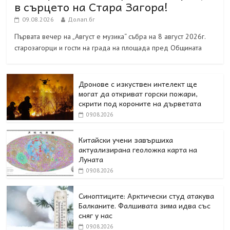
в сърцето на Стара Загора!
09.08.2026
Долап.бг
Първата вечер на „Август е музика“ събра на 8 август 2026г.
старозагорци и гости на града на площада пред Общината
Дронове с изкуствен интелект ще
могат да откриват горски пожари,
скрити под короните на дърветата
09.08.2026
Китайски учени завършиха
актуализирана геоложка карта на
Луната
09.08.2026
Синоптиците: Арктически студ атакува
Балканите. Фалшивата зима идва със
сняг у нас
09.08.2026