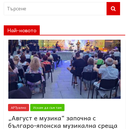
Най-новото
АРТуално
Искам да съм там
„Август е музика“ започна с
българо-японска музикална среща