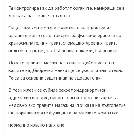
Тя контролира как да работят органите, намиращи се в
долната част вашето тялото.
Също така контролира функциите на гръбнака и
органите, които са отговорни за функционирането на
храносмилателния тракт, стомашно-чревния тракт,
половите органи, надбъбречните жлези, бъбреците.
Докато правите масаж на точката действието на
вашите надбъбречни жлези ще се увеличи значително.
Те са са основни защитници на здравето ви.
В тези жлези се събира секрет хидрокортизон,
адреналин и редица много важни хормони в кръвта.
Редовно ако правите масаж на „точката на дълголетие”
ще нормализирате функциите на жлезите,
които са:
нормално кръвно налягане;