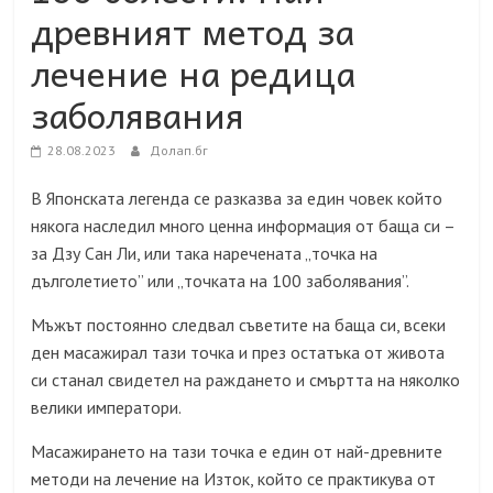
древният метод за
лечение на редица
заболявания
28.08.2023
Долап.бг
В Японската легенда се разказва за един човек който
някога наследил много ценна информация от баща си –
за Дзу Сан Ли, или така наречената „точка на
дълголетието” или „точката на 100 заболявания”.
Мъжът постоянно следвал съветите на баща си, всеки
ден масажирал тази точка и през остатъка от живота
си станал свидетел на раждането и смъртта на няколко
велики императори.
Масажирането на тази точка е един от най-древните
методи на лечение на Изток, който се практикува от