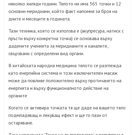
няколко хиляди години. Тялото ни има 365 точки и 12
основни меридиани, който факт напомня за броя на
дните и месеците в годината.
Тази техника, която се използва е (акупресура, натиск с
пръсти върху конкретна точка) се основава върху
дадените ученията за меридианите и каналите,
свързвани с определени вид органи.
В китайската народна медицина тялото се разглежда
като енергийна система и този изключителен масаж
може да повлияе положително върху протичането на
енергията и върху функционалното действие на
органите
Когато се активира точката тя ще даде на вашето тяло
подмладяващ и лекуващ ефект и ще го пази от
остаряване.
Така наречената ‘Точка на дълголетието’ е популярна в