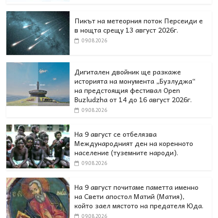
Пикът на метеорния поток Персеиди е
в нощта срещу 13 август 2026г.
09.08.2026
Дигитален двойник ще разкаже
историята на монумента „Бузлуджа“
на предстоящия фестивал Open
Buzludzha от 14 до 16 август 2026г.
09.08.2026
На 9 август се отбелязва
Международният ден на коренното
население (туземните народи).
09.08.2026
На 9 август почитаме паметта именно
на Свети апостол Матий (Матия),
който заел мястото на предателя Юда.
09.08.2026