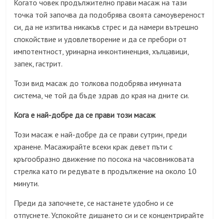
Когато човек продължително прави масаж на тази
точка той започва да подобрява своята самоувереност
си, да не изпитва никакъв стрес и да намери вътрешно
спокойствие и удовлетворение и да се пребори от
импотентност, уринарна инконтиненция, хълцавици,
запек, гастрит.
Този вид масаж до толкова подобрява имунната
система, че той да бъде здрав до края на дните си.
Кога е най-добре да се прави този масаж
Този масаж е най-добре да се прави сутрин, преди
хранене. Масажирайте всеки крак девет пъти с
кръгообразно движение по посока на часовниковата
стрелка като ги редувате в продължение на около 10
минути.
Преди да започнете, се настанете удобно и се
отпуснете. Успокойте дишането си и се концентрирайте