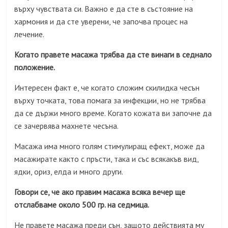
върху чувствата си. Важно е да сте в състояние на
хармония и да сте уверени, че започва процес на
лечение.
Когато правете масажа трябва да сте винаги в седнало
положение.
Интересен факт е, че когато сложим скилидка чесън
върху точката, това помага за инфекции, но не трябва
да се държи много време. Когато кожата ви започне да
се зачервява махнете чесъна.
Масажа има много голям стимулиращ ефект, може да
масажирате както с пръсти, така и със всякакъв вид,
ядки, ориз, елда и много други.
Говори се, че ако правим масажа всяка вечер ще
отслабваме около 500 гр. на седмица.
Не правете масажа преди сън, защото действията му