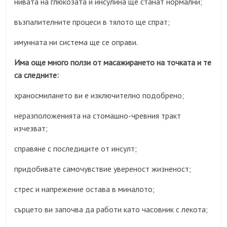
нивата на глюкозата и инсулина ще станат нормални;
възпалителните процеси в тялото ще спрат;
имунната ни система ще се оправи.
Има още много ползи от масажирането на точката и те
са следните:
храносмилането ви е изключително подобрено;
неразположенията на стомашно-чревния тракт
изчезват;
справяне с последиците от инсулт;
придобивате самочувствие увереност жизненост;
стрес и напрежение остава в миналото;
сърцето ви започва да работи като часовник с лекота;