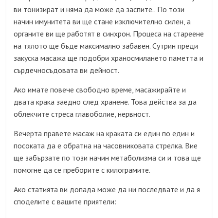
ви тонизират и няма да може да заспите.. По този
начин имунитета ви ще стане изключително силен, а
органите ви ще работят в синхрон. Процеса на стареене
на тялото ще бъде максимално забавен. Сутрин преди
закуска масажа ще подобри храносмилането паметта и
сърдечносъдовата ви дейност.
Ако имате повече свободно време, масажирайте и
двата крака заедно след хранене. Това действа за да
облекчите стреса главоболие, нервност.
Вечерта правете масаж на краката си един по един и
посоката да е обратна на часовниковата стрелка. Вие
ще забързате по този начин метаболизма си и това ще
помогне да се преборите с килограмите.
Aко статията ви допада може да ни последвате и да я
споделите с вашите приятели: