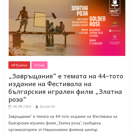
АРТуално
Отзив
„Завръщания“ е темата на 44-тото
издание на Фестивала на
българския игрален филм „Златна
роза“
06.08.2026
Долап.бг
Завръщания“ е темата на 44-тото издание на Фестивала на
българския игрален филм „Златна роза“, съобщиха
организаторите от Националния филмов център.