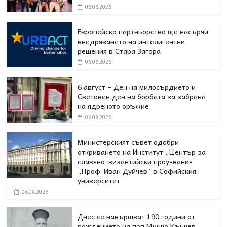
06.08.2026
Европейско партньорство ще насърчи
внедряването на интелигентни
решения в Стара Загора
06.08.2026
6 август – Ден на милосърдието и
Световен ден на борбата за забрана
на ядреното оръжие
06.08.2026
Министерският съвет одобри
откриването на Институт „Център за
славяно-византийски проучвания
„Проф. Иван Дуйчев“ в Софийския
университет
06.08.2026
Днес се навършват 190 години от
рождението на поп Минчо Кънчев