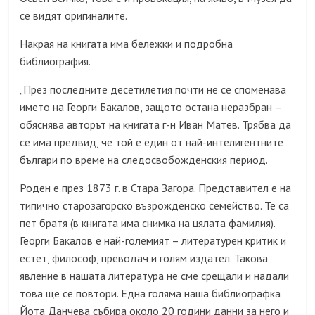
се видят оригиналите.
Накрая на книгата има бележки и подробна
библиография.
През последните десетилетия почти не се споменава
„
името на Георги Бакалов, защото остана неразбран –
обяснява авторът на книгата г-н Иван Матев. Трябва да
се има предвид, че той е един от най-интелигентните
българи по време на следосвобожденския период.
Роден е през 1873 г. в Стара Загора. Представител е на
типично старозагорско възрожденско семейство. Те са
пет братя
(
в книгата има снимка на цялата фамилия
).
Георги Бакалов е най-големият – литературен критик и
естет, философ, преводач и голям издател. Такова
явление в нашата литература не сме срещали и надали
това ще се повтори. Една голяма наша библиографка
Йота Данчева събира около 20 години данни за него и