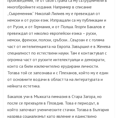
произведения, те от своя страна са му сътрудничели в
многобройните издания. Например в списание
„Съвременник“ Николай Лилиев му е превеждал от
немски и от руски език. Изпращали са му публикации и
от Русия, и от Германия, и от Полша. Георги Бакалов е
превеждал от няколко европейски езика – руски,
немски, френски, полски, сръбски…Свързан е с голяма
част от интелигенцията на Европа. Завършил е в Женева
специалност по естествени науки. Там е контактувал с
огромна част от руските интелектуалци и демократи,
които са били изключително ерудирани личности.
Тогава той се запознава и с Плеханов, който му е един
от основните водачи в областта на литературата и
нейната естетика.
Бакалов учи в Мъжката гимназия в Стара Загора, но
после се прехвърля в Пловдив. Това е периодът, в
който започват ученическите стачки. Тогава в България
назрява социализмът като явление и единствено