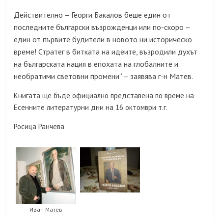
Действително – Георги Бакалов беше един от
последните български възрожденци или по-скоро –
един от първите будители в новото ни историческо
време! Стратег в битката на идеите, възродили духът
на българската нация в епохата на глобалните и
необратими световни промени“ – заявява г-н Матев.
Книгата ще бъде официално представена по време на
Есенните литературни дни на 16 октомври т.г.
Росица Ранчева
Иван Матев