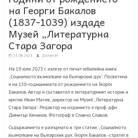
на Георги Бакалов
(1837-1039) издаде
Музей „Литературна
Стара Загора
23.08.2023
Долап.бг
На 19 юли 2023 г. излезе от печат юбилейна книга
„Социалното възмогване на българския дух“. Посветена
е на 150-годишнината от рождението на Георги
Бакалов. Автор и съставител е литературният историк и
критик Иван Матев, директор на Музей „Литературна
Стара Загора“. Редактор на изданието е проф. дфн
Димитър Кенанов. Фотограф е Славчо Славов.
Съдържанието е разгърнато в три статии: „Социалното
възмогване на българския дух. Георги Бакалов -стратег в