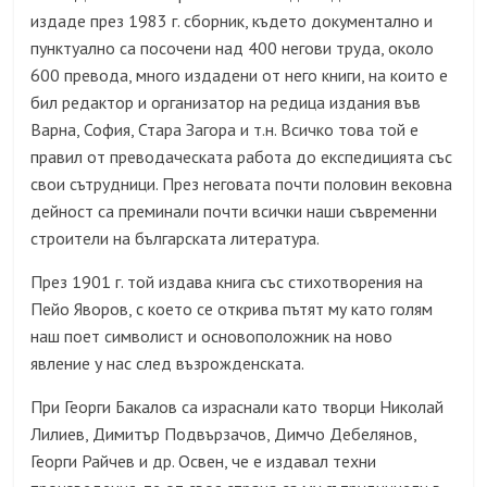
издаде през 1983 г. сборник, където документално и
пунктуално са посочени над 400 негови труда, около
600 превода, много издадени от него книги, на които е
бил редактор и организатор на редица издания във
Варна, София, Стара Загора и т.н. Всичко това той е
правил от преводаческата работа до експедицията със
свои сътрудници. През неговата почти половин вековна
дейност са преминали почти всички наши съвременни
строители на българската литература.
През 1901 г. той издава книга със стихотворения на
Пейо Яворов, с което се открива пътят му като голям
наш поет символист и основоположник на ново
явление у нас след възрожденската.
При Георги Бакалов са израснали като творци Николай
Лилиев, Димитър Подвързачов, Димчо Дебелянов,
Георги Райчев и др. Освен, че е издавал техни