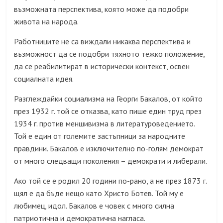
възможната перспектива, която може да подобри
живота на народа.
Работниците не са виждали никаква перспектива и
възможност да се подобри тяхното тежко положение,
да се реабилитират в исторически контекст, освен
социалната идея.
Разглеждайки социализма на Георги Бакалов, от който
през 1932 г. той се отказва, като пише един труд през
1934 г. против меншивизма в литературоведението.
Той е един от големите застъпници за народните
правдини. Бакалов е изключително по-голям демократ
от много следващи поколения – демократи и либерали.
Ако той се е родил 20 години по-рано, а не през 1873 г.
щял е да бъде нещо като Христо Ботев. Той му е
любимец, идол. Бакалов е човек с много силна
патриотична и демократична нагласа.