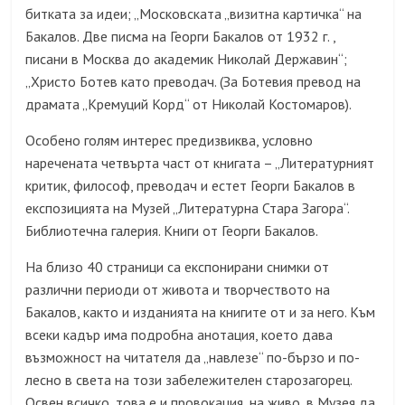
битката за идеи; „Московската „визитна картичка“ на
Бакалов. Две писма на Георги Бакалов от 1932 г. ,
писани в Москва до академик Николай Державин“;
„Христо Ботев като преводач.
(
За Ботевия превод на
драмата „Кремуций Корд“ от Николай Костомаров
)
.
Особено голям интерес предизвиква, условно
наречената четвърта част от книгата – „Литературният
критик, философ, преводач и естет Георги Бакалов в
експозицията на Музей „Литературна Стара Загора“.
Библиотечна галерия. Книги от Георги Бакалов.
На близо 40 страници са експонирани снимки от
различни периоди от живота и творчеството на
Бакалов, както и изданията на книгите от и за него. Към
всеки кадър има подробна анотация, което дава
възможност на читателя да „навлезе“ по-бързо и по-
лесно в света на този забележителен старозагорец.
Освен всичко, това е и провокация, на живо, в Музея да