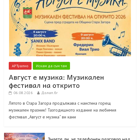
АРТуално
Искам да съм там
Август е музика: Музикален
фестивал на открито
06.08.2026
Долап.бг
Лятото в Стара Загора продължава с наистина горещ
музикален празник! Тазгодишното издание на любимия
фестивал „Август е музика“ ви кани
Знаете ли, че телефонен разговор над