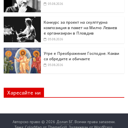
05.08.2026
Конкурс за проект на скулптурна
композиция в памет на Милчо Левиев
е организиран в Пловдив
05.08.2026
Утре е Преображение Господне. Какви
са обредите и обичаите
05.08.2026
Харесайте ни
Авторско право © 2026
Долап БГ
. Всички права запазени.
Тема: ColorMag от
ThemeGrill
. Задвижван от
WordPress
.