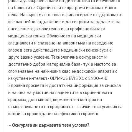
работа,усъвършенстване на диагностиката и лечението
на болестите. Скрининговите програми изискват много
неща. На първо място това е финансиране от държавата-
все пак нейно задължение е да се грижи за здравето на
населението,включително и за профилактичната
медицинска грижа. Обучението на медицински
специалисти и спазване на алгоритъма на поведение
според сега действащите медицински консенсуси е
друго важно условие. Технологична осигуреност и
достатъчно добра материална база- тук е мястото за
споменаване на най-новия клас ендоскопски апарати с
изкуствен интелект- OLYMPUS EVIS X1 с ENDO-AID.
Здравна просвета и достатъчна информация за смисъла
и начина на участие на пациентите в скрининговата
програма, достъпност, перманентен контрол на
осъществяването на програмата – всички тези условия са
важни за провеждане на ефективен скрининг.
– Осигурява ли държавата тези условия?