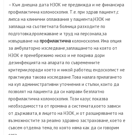
– Към днешна дата НЗОК не предвижда и не финансира
профилактична колоноскопия. Т.е. при здрав пациент,с
липса на клинични оплаквания у пациента,НЗОК не
заплаща на съответната болница разходите по
подготовка,пролежаване и труд на персонала,за
извършване на
профилактична
колоноскопия. Има опция
за амбулаторно изследване,заплащането на която от
НЗОК е пренебрежимо ниско и не покрива дори
дезинфекцията на апарата по съвременните
критерии,поради което и никой работещ ендоскопист не
практикува такова изследване.Това налага прилагането
на куп административни уточнения и стъпки, които да
позволят на пациента да си направи безплатно
профилактична колоноскопия. Този казус показва
необходимостта от промяна а системата,което зависи
от държавата, в лицето на НЗОК, и от разширяването на
възможностите за реално здравно застраховане, което е
съвсем отделна тема, по която няма как да си говорим
сега.