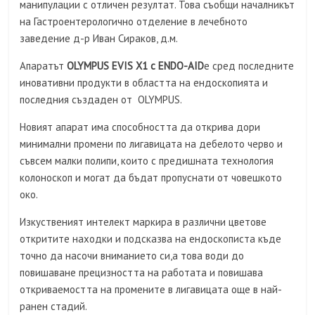
манипулации с отличен резултат. Това съобщи началникът
на Гастроентерологично отделение в лечебното
заведение д-р Иван Сираков, д.м.
Апаратът
OLYMPUS EVIS X1 с ENDO-AID
е сред последните
иновативни продукти в областта на ендоскопията и
последния създаден от OLYMPUS.
Новият апарат има способността да открива дори
минимални промени по лигавицата на дебелото черво и
съвсем малки полипи, които с предишната технология
колоноскоп и могат да бъдат пропуснати от човешкото
око.
Изкуственият интелект маркира в различни цветове
откритите находки и подсказва на ендоскописта къде
точно да насочи вниманието си,а това води до
повишаване прецизността на работата и повишава
откриваемостта на промените в лигавицата още в най-
ранен стадий.