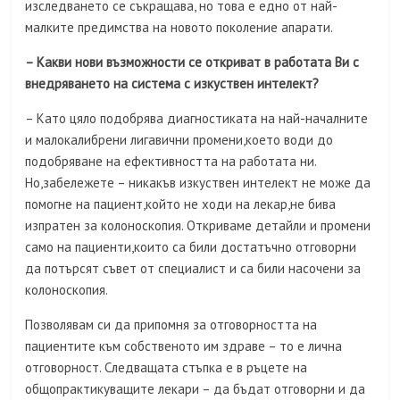
изследването се съкращава, но това е едно от най-
малките предимства на новото поколение апарати.
– Какви нови възможности се откриват в работата Ви с
внедряването на система с изкуствен интелект?
– Като цяло подобрява диагностиката на най-началните
и малокалибрени лигавични промени,което води до
подобряване на ефективността на работата ни.
Но,забележете – никакъв изкуствен интелект не може да
помогне на пациент,който не ходи на лекар,не бива
изпратен за колоноскопия. Откриваме детайли и промени
само на пациенти,които са били достатъчно отговорни
да потърсят съвет от специалист и са били насочени за
колоноскопия.
Позволявам си да припомня за отговорността на
пациентите към собственото им здраве – то е лична
отговорност. Следващата стъпка е в ръцете на
общопрактикуващите лекари – да бъдат отговорни и да