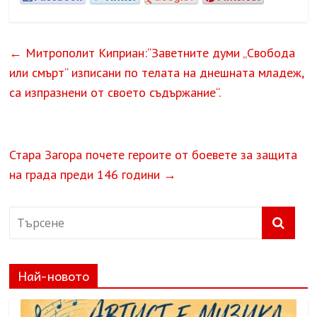
←
Митрополит Киприан:“Заветните думи „Свобода
или смърт“ изписани по телата на днешната младеж,
са изпразнени от своето съдържание“.
Стара Загора почете героите от боевете за защита
на града преди 146 години
→
Най-новото