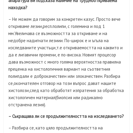
апаратура Ви подсказа наличие на труднооткриваема
находка?
– Не можем да говорим за конкретен казус. Просто вече
откриваме лезии,респ.полипи, с големина и под 1
мм.Увеличава се възможността за откриване и на
недобре надигнати лезиии. По-широк е и ъгъла на
изследваните участъци,т.е откриваемостта на каквито и
да е лигавични промени, е по-висока. Новият процесор
дава възможност с много голяма вероятностза правилна
преценка на хистологичния вариант на съответния
полипдали е доброкачествен или злокачествен. Разбира
се,окончателен отговор на този въпрос дават нашите
хистолози,след като обработят изпратения за обработка
хистологичен материал(биопсия или радикално
отстранена лезия).
– Съкращава ли се продължителността на изследването?
– Разбира се, като цяло продължителността на