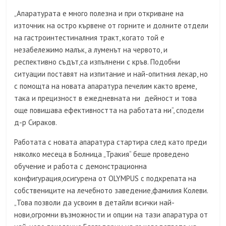
„Апаратурата е много полезна и при откриване на
източник на остро кървене от горните и долните отдели
на гастроинтестиналния тракт, когато той е
незабележимо малък, а луменът на червото, и
респективно съдът,са изпълнени с кръв. Подобни
ситуации поставят на изпитание и най-опитния лекар, но
с помощта на новата апаратура печелим както време,
така и прецизност в ежедневната ни дейност и това
още повишава ефективността на работата ни“, сподели
д-р Сираков.
Работата с новата апаратура стартира след като преди
няколко месеца в Болница „Тракия“ беше проведено
обучение и работа с демонстрационна
конфигурация,осигурена от OLYMPUS с подкрепата на
собствениците на лечебното заведение,фамилия Колеви.
„Това позволи да усвоим в детайли всички най-
нови,огромни възможности и опции на тази апаратура от