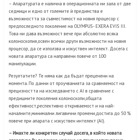
– Апаратурата е налична в операционната ни зала от две
седмици и едно от големите ѝ предимства е
възможността за съвместимост на новия процесор с
предпоследното поколение на OLYMPUS- EXERA EVIS III.
Това ни дава възможност вече при абсолютно всяка
колоноскопия,освен всички други възможности на новия
процесор, да се използва и изкуствен интелект. Досега с
новата апаратура са направени повече от 100
манипулации.
Резултатите? Те няма как да бъдат преценени на
момента. По данни от проучванията за сравняемост на
прецизността на изследването с AI в сравнение с
предишните поколения колоноскопи,общата
ефективност,респективно откриваемост и на най-
началните,минимални лигавични промени,достига до 50 %
повече при апарата с изкуствен интелект (AI).
– Имахте ли конкретен случай досега, в който новата