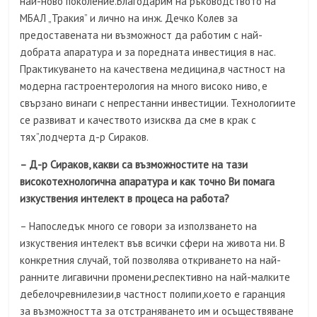
най-ново поколение.Благодарим на ръководството на
МБАЛ „Тракия” и лично на инж. Дечко Колев за
предоставената ни възможност да работим с най-
добрата апаратура и за поредната инвестиция в нас.
Практикуването на качествена медицина,в частност на
модерна гастроентерология на много високо ниво, е
свързано винаги с непрестанни инвестиции. Технологиите
се развиват и качеството изисква да сме в крак с
тях”,подчерта д-р Сираков.
– Д-р Сираков, какви са възможностите на тази
високотехнологична апаратура и как точно Ви помага
изкуствения интелект в процеса на работа?
– Напоследък много се говори за използването на
изкуствения интелект във всички сфери на живота ни. В
конкретния случай, той позволява откриването на най-
ранните лигавични промени,респективно на най-малките
дебелочревнилезии,в частност полипи,което е гаранция
за възможността за отстраняването им и осъществяване