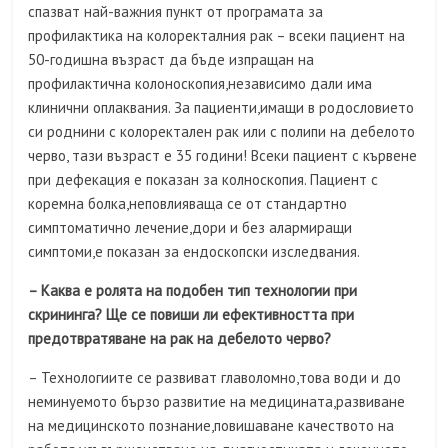
спазват най-важния пункт от програмата за
профилактика на колоректалния рак – всеки пациент на
50-годишна възраст да бъде изпращан на
профилактична колоноскопия,независимо дали има
клинични оплаквания. За пациенти,имащи в родословието
си роднини с колоректален рак или с полипи на дебелото
черво, тази възраст е 35 години! Всеки пациент с кървене
при дефекация е показан за колноскопия. Пациент с
коремна болка,неповлияваща се от стандартно
симптоматично лечение,дори и без алармиращи
симптоми,е показан за ендоскопски изследвания.
– Каква е ролята на подобен тип технологии при
скрининга? Ще се повиши ли ефективността при
предотвратяване на рак на дебелото черво?
– Технологиите се развиват главоломно,това води и до
неминуемото бързо развитие на медицината,развиване
на медицинското познание,повишаване качеството на