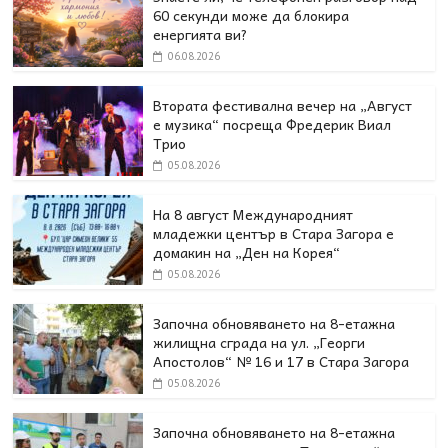
60 секунди може да блокира
енергията ви?
06.08.2026
Втората фестивална вечер на „Август
е музика“ посреща Фредерик Виал
Трио
05.08.2026
На 8 август Международният
младежки център в Стара Загора е
домакин на „Ден на Корея“
05.08.2026
Започна обновяването на 8-етажна
жилищна сграда на ул. „Георги
Апостолов“ № 16 и 17 в Стара Загора
05.08.2026
Започна обновяването на 8-етажна