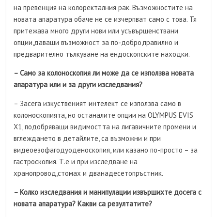
на превенция на колоректалния рак. Възможностите на
новата апаратура обаче не се изчерпват само с това. Тя
притежава много други нови или усъвършенствани
опции,даващи възможност за по-добро,правилно и
предварително тълкуване на ендоскопските находки.
– Само за колоноскопия ли може да се използва новата
апаратура или и за други изследвания?
– Засега изкуственият интелект се използва само в
колоноскопията, но останалите опции на OLYMPUS EVIS
X1, подобряващи видимостта на лигавичните промени и
вглеждането в детайлите, са възможни и при
видеоезофагодуоденоскопия, или казано по-просто – за
гастроскопия. Т.е и при изследване на
хранопровод,стомах и дванадесетопръстник.
– Колко изследвания и манипулации извършихте досега с
новата апаратура? Какви са резултатите?