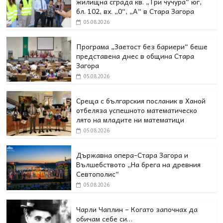
жилищна сграда кв. „Три чучура“ юг,
бл. 102, вх. „0“, „А“ в Стара Загора
05.08.2026
Програма „Заетост без бариери“ беше
представена днес в oбщина Стара
Загора
05.08.2026
Среща с българския посланик в Ханой
отбеляза успешното математическо
лято на младите ни математици
05.08.2026
Държавна опера-Стара Загора и
Вълшебството „На брега на древния
Севтополис“
05.08.2026
Чарли Чаплин – Когато започнах да
обичам себе си…