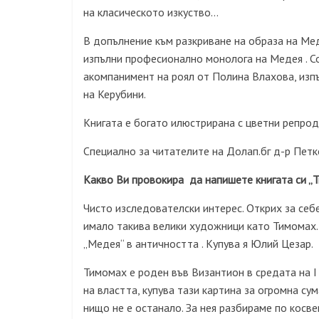
на класическото изкуство…
В допълнение към разкриване на образа на Ме
изпълни професионално монолога на Медея . С
акомпанимент на роял от Полина Влахова, изп
на Керубини.
Книгата е богато илюстрирана с цветни репрод
Специално за читателите на Долап.бг д-р Петк
Какво Ви провокира да напишете книгата си „
Чисто изследователски интерес. Открих за себе
имало такива велики художници като Тимомах.
„Медея“ в античността . Купува я Юлий Цезар.
Тимомах е роден във Византион в средата на І 
на властта, купува тази картина за огромна су
нищо не е останало. За нея разбираме по косв