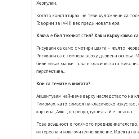
Херкулан.
Когато констатирах, че тези художници са толк
Говорим за ІV-ІІІ век преди новата ера.
Какъв е бил техният стил? Как и върху какво с
Рисували са само с четири цвята – жълто, черв
Рисували са с темпера върху дървена основа. 
били никак малки. Това е класическата живопис
перспектива…
Кои са темите в книгата?
Акцентувам най-вече върху наследството на кл
Тимомах, като символ на класическо изкуство, 
картина „Аякс“, но репродукцията й е неясна.
Това всъщност е голямото предизвикателство, 
интересна и изключително явление. Идеята на 