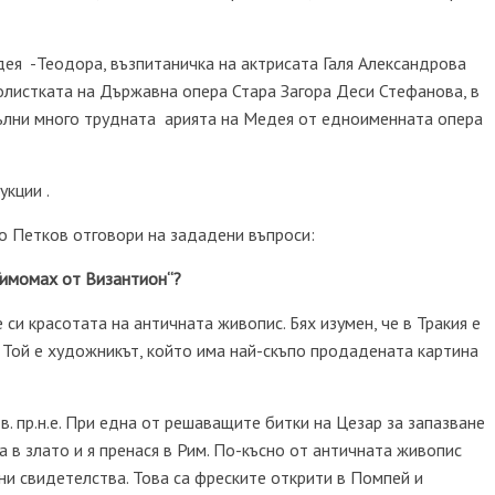
дея -Теодора, възпитаничка на актрисата Галя Александрова
олистката на Държавна опера Стара Загора Деси Стефанова, в
ълни много трудната арията на Медея от едноименната опера
укции .
о Петков отговори на зададени въпроси:
Тимомах от Византион“?
 си красотата на античната живопис. Бях изумен, че в Тракия е
 Той е художникът, който има най-скъпо продадената картина
в. пр.н.е. При една от решаващите битки на Цезар за запазване
ма в злато и я пренася в Рим. По-късно от античната живопис
ени свидетелства. Това са фреските открити в Помпей и