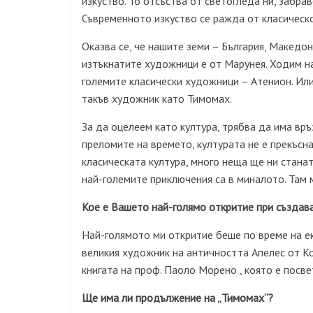
изкуство. То отсъства от светогледа ни, забрав
Съвременното изкуство се ражда от класическот
Оказва се, че нашите земи – България, Македон
изтъкнатите художници е от Марунея. Ходим на
големите класически художници – Атенион. Или 
такъв художник като Тимомах.
За да оцелеем като култура, трябва да има връз
преломите на времето, културата не е прекъсн
класическата култура, много неща ще ни станат
най-големите приключения са в миналото. Там
Кое е Вашето най-голямо откритие при създав
Най-голямото ми откритие беше по време на екс
великия художник на античността Апелес от Ко
книгата на проф. Паоло Морено , която е посве
Ще има ли продължение на „Тимомах“?