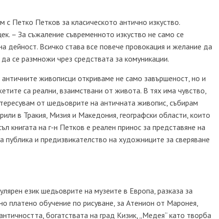
м с Петко Петков за класическото антично изкуство.
цек. – За съжаление съвременното изкуство не само се
а дейност. Всичко става все повече провокация и желание да
и да се размножи чрез средствата за комуникации.
 античните живописци откриваме не само завършеност, но и
етите са реални, взаимствани от живота. В тях има чувство,
нтересувам от шедьоврите на античната живопис, събирам
рили в Тракия, Мизия и Македония, географски области, които
съл книгата на г-н Петков е реален принос за представяне на
а публика и предизвикателство на художниците за сверяване
улярен език шедьоврите на музеите в Европа,
разказа за
 платено обучение по рисуване, за Атенион от Маронея,
античността, богатствата на град Кизик, „Медея“ като творба