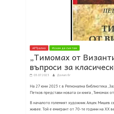
АРТуално
Искам да съм там
„Тимомах от Византи
въпроси за класическ
03.07.2023
Долап.бг
На 27 юни 2023 г. в Регионална библиотека „З
Петков представи новата си книга „Тимомах от
В началото големият художник Алцек Мишев се 
живее. Той е емигрант от 70-те години на ХХ в