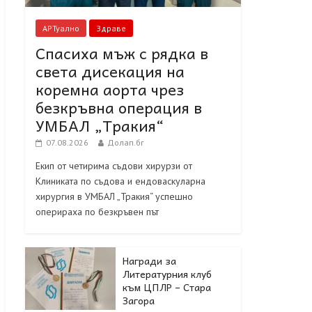
АРТуално
Здраве
Спасиха мъж с рядка в
света дисекация на
коремна аорта чрез
безкръвна операция в
УМБАЛ „Тракия“
07.08.2026
Долап.бг
Екип от четирима съдови хирурзи от
Клиниката по съдова и ендоваскуларна
хирургия в УМБАЛ „Тракия“ успешно
оперираха по безкръвен път
Награди за
Литературния клуб
към ЦПЛР – Стара
Загора