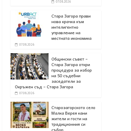
07.08.2026
Стара Загора прави
нова крачка към
интелигентно
управление на
местната икономика
07.08.2026
Общински съвет –
Стара Загора откри
процедура за избор
на 50 съдебни
заседатели за
Окръжен съд – Стара Загора
07.08.2026
Старозагорското село
Малка Верея кани
жители и гости на
традиционния си
събор