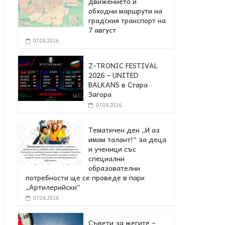
движението и
обходни маршрути на
градския транспорт на
7 август
07.08.2026
Z-TRONIC FESTIVAL
2026 – UNITED
BALKANS в Стара
Загора
07.08.2026
Тематичен ден „И аз
имам талант!“ за деца
и ученици със
специални
образователни
потребности ще се проведе в парк
„Артилерийски“
07.08.2026
Съвети за жегите –