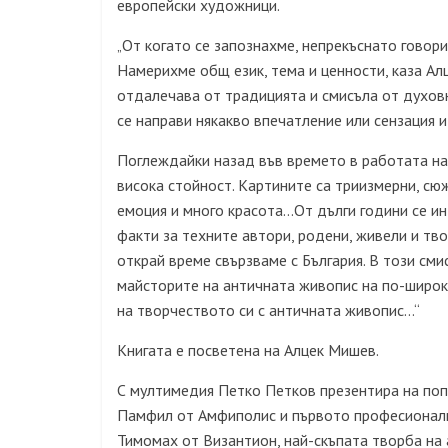
европейски художници.
От когато се запознахме, непрекъснато говори
„
Намерихме общ език, тема и ценности, каза Ал
отдалечава от традицията и смисъла от духовн
се направи някакво впечатление или сензация 
Поглеждайки назад във времето в работата на
висока стойност. Картините са триизмерни, сюж
емоция и много красота…От дълги години се и
факти за техните автори, родени, живели и тво
открай време свързваме с България. В този сми
майсторите на античната живопис на по-широк
на творчеството си с античната живопис…“
Книгата е посветена на Алцек Мишев.
С мултимедия Петко Петков презентира на поп
Памфил от Амфиполис и първото професионално
Тимомах от Византион, най-скъпата творба на 