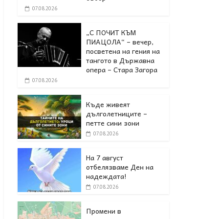
07.08.2026
„С ПОЧИТ КЪМ
ПИАЦОЛА“ – вечер,
посветена на гения на
тангото в Държавна
опера – Стара Загора
07.08.2026
Къде живеят
дълголетниците –
петте сини зони
07.08.2026
На 7 август
отбелязваме Ден на
надеждата!
07.08.2026
Промени в