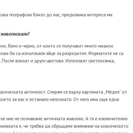
ова географски близо до нас, предизвика интереса ми.
а живописвали?
ено, бяло и черно, от които се получават много нюанси.
Може би са използвали яйце за разредител. Форматите не са
. После влизат и други цветове. Използват светлосянка,
асическата античност. Спирам се върху картината „Медея“ от
което за нас е останало непознато. От него има още една
че ние не познаваме античната живопис. А тя е изключително
книжката е, че трябва да обръщаме внимание на класическото