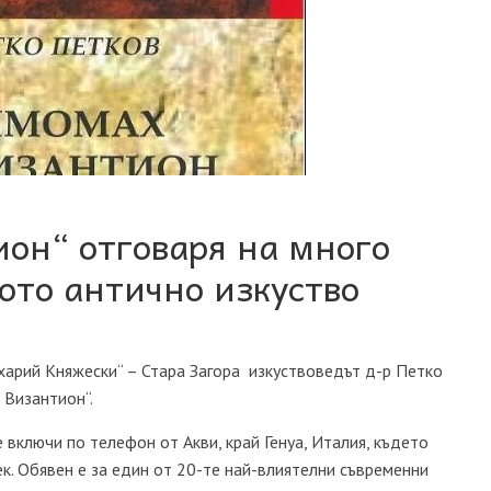
он“ отговаря на много
ото антично изкуство
ахарий Княжески“ – Стара Загора изкуствоведът д-р Петко
 Византион“.
включи по телефон от Акви, край Генуа, Италия, където
ек. Обявен е за един от 20-те най-влиятелни съвременни