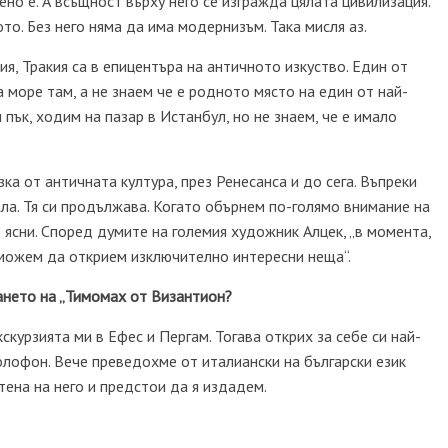
ено е. А всъщност върху него се изгражда цялата цивилизация.
о. Без него няма да има модернизъм. Така мисля аз.
ия, Тракия са в епицентъра на античното изкуство. Един от
 море там, а не знаем че е родното място на един от най-
пък, ходим на пазар в Истанбул, но не знаем, че е имало
ка от античната култура, през Ренесанса и до сега. Въпреки
ала. Тя си продължава. Когато обърнем по-голямо внимание на
 ясни. Според думите на големия художник Алцек, „в момента,
 можем да открием изключително интересни неща“.
ането на „Тимомах от Византион?
курзията ми в Ефес и Пергам. Тогава открих за себе си най-
лофон. Вече преведохме от италиански на български език
тена на него и предстои да я издадем.