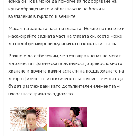
езика си. Това може да помогне за подобряване на
кръвообращението и облекчаване на болки и
възпаления в гърлото и венците.
Масаж на задната част на главата: Нежно натиснете и
масажирайте задната част на главата си, което може
да подобри микроциркулацията на кожата и скалпа.
Важно е да отбележим, че тези упражнения не могат
да заместят физическата активност, здравословното
хранене и другите важни аспекти на поддържането на
добро физическо и психическо състояние. Те могат да
бъдат разглеждани като допълнителен елемент към
цялостната грижа за здравето.