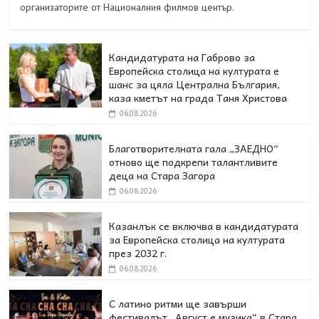
организаторите от Националния филмов център.
Кандидатурата на Габрово за
Европейска столица на културата е
шанс за цяла Централна България,
каза кметът на града Таня Христова
06.08.2026
Благотворителната гала „ЗАЕДНО“
отново ще подкрепи талантливите
деца на Стара Загора
06.08.2026
Казанлък се включва в кандидатурата
за Европейска столица на културата
през 2032 г.
06.08.2026
С латино ритми ще завърши
фестивалът „Август е музика“ в Стара