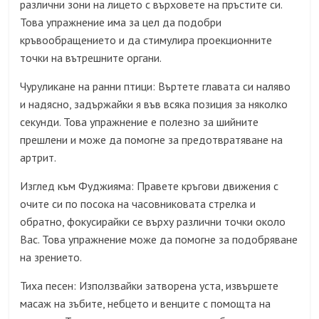
различни зони на лицето с върховете на пръстите си.
Това упражнение има за цел да подобри
кръвообращението и да стимулира проекционните
точки на вътрешните органи.
Чуруликане на ранни птици: Въртете главата си наляво
и надясно, задържайки я във всяка позиция за няколко
секунди. Това упражнение е полезно за шийните
прешлени и може да помогне за предотвратяване на
артрит.
Изглед към Фуджияма: Правете кръгови движения с
очите си по посока на часовниковата стрелка и
обратно, фокусирайки се върху различни точки около
Вас. Това упражнение може да помогне за подобряване
на зрението.
Тиха песен: Използвайки затворена уста, извършете
масаж на зъбите, небцето и венците с помощта на