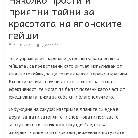
приятни тайни за
красотата на японските
гейши
26.06.2023
Долап.бг
Тези упражнения, наречени „утрешни упражнения на
гейшата“, са представени като ритуал, изпълняван от
японските гейши, за да се поддържат здрави и красиви.
Въпреки че няма научни доказателства за тяхната
ефективност, те могат да бъдат полезни като част от
ежедневната грижа за себе си и благополучието.
Събуждане на сакура: Разтрийте дланите си една в
друга, за да ги затоплите, и след това ги поставете
върху очите си за няколко секунди. След това
избършете лицето си с кръгови движения и потупайте