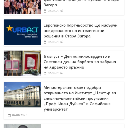
Загора
06.08.2026
Европейско партньорство ще насърчи
внедряването на интелигентни
решения в Стара Загора
06.08.2026
6 август – Ден на милосърдието и
Световен ден на борбата за забрана
на ядреното оръжие
06.08.2026
Министерският съвет одобри
откриването на Институт „Център за
славяно-византийски проучвания
„Проф. Иван Дуйчев“ в Софийския
университет
06.08.2026