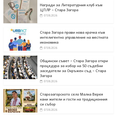
Награди за Литературния клуб към
ЦПЛР – Стара Загора
07.08.2026
Стара Загора прави нова крачка към
интелигентно управление на местната
икономика
07.08.2026
Общински съвет – Стара Загора откри
процедура за избор на 50 съдебни
заседатели за Окръжен съд – Стара
Загора
07.08.2026
Старозагорското село Малка Верея
кани жители и гости на традиционния
си събор
07.08.2026