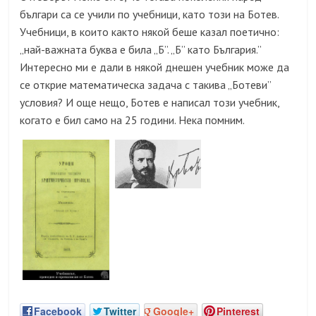
българи са се учили по учебници, като този на Ботев.
Учебници, в които както някой беше казал поетично:
„най-важната буква е била „Б”. „Б” като България.”
Интересно ми е дали в някой днешен учебник може да
се открие математическа задача с такива „Ботеви”
условия? И още нещо, Ботев е написал този учебник,
когато е бил само на 25 години. Нека помним.
Facebook
Twitter
Google+
Pinterest