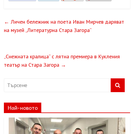
←
Личен бележник на поета Иван Мирчев даряват
на музей „Литературна Стара Загора“
„Снежната кралица“ с лятна премиера в Кукления
театър на Стара Загора
→
Най-новото