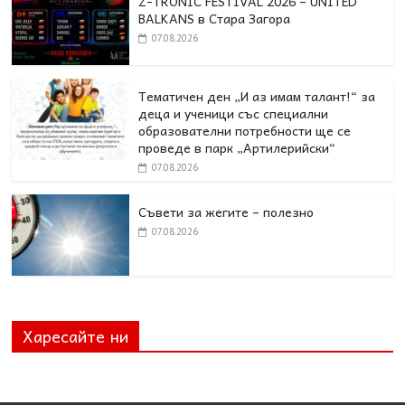
Z-TRONIC FESTIVAL 2026 – UNITED
BALKANS в Стара Загора
07.08.2026
Тематичен ден „И аз имам талант!“ за
деца и ученици със специални
образователни потребности ще се
проведе в парк „Артилерийски“
07.08.2026
Съвети за жегите – полезно
07.08.2026
Харесайте ни