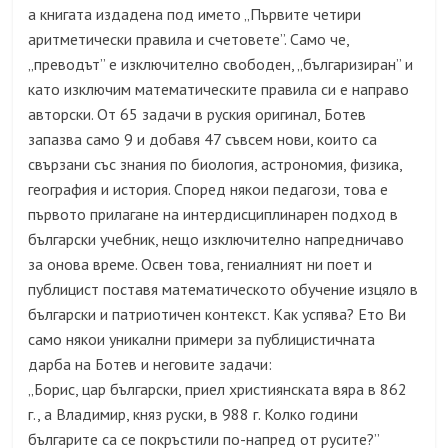
а книгата издадена под името „Първите четири
аритметически правила и счетовете”. Само че,
„преводът” е изключително свободен, „българизиран” и
като изключим математическите правила си е направо
авторски. От 65 задачи в руския оригинал, Ботев
запазва само 9 и добавя 47 съвсем нови, които са
свързани със знания по биология, астрономия, физика,
география и история. Според някои педагози, това е
първото прилагане на интердисциплинарен подход в
български учебник, нещо изключително напредничаво
за онова време. Освен това, гениалният ни поет и
публицист поставя математическото обучение изцяло в
български и патриотичен контекст. Как успява? Ето Ви
само някои уникални примери за публицистичната
дарба на Ботев и неговите задачи:
„Борис, цар български, приел християнската вяра в 862
г., а Владимир, княз руски, в 988 г. Колко години
българите са се покръстили по-напред от русите?”