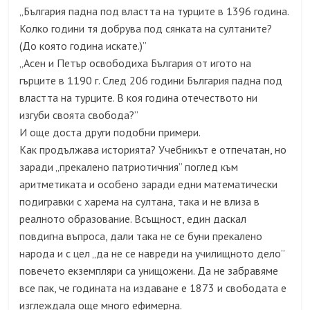
„България падна под властта на турците в 1396 година.
Колко години тя добрува под сянката на султаните?
(До която година искате.)”
„Асен и Петър освободиха България от игото на
гърците в 1190 г. След 206 години България падна под
властта на турците. В коя година отечеството ни
изгуби своята свобода?”
И още доста други подобни примери.
Как продължава историята? Учебникът е отпечатан, но
заради „прекалено патриотичния” поглед към
аритметиката и особено заради едни математически
подигравки с харема на султана, така и не влиза в
реалното образование. Всъщност, един даскал
повдигна въпроса, дали така не се буни прекалено
народа и с цел „да не се навреди на училищното дело”
повечето екземпляри са унищожени. Да не забравяме
все пак, че годината на издаване е 1873 и свободата е
изглеждала още много ефимерна.