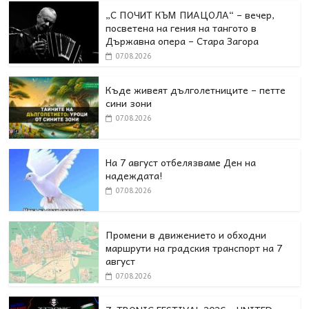
„С ПОЧИТ КЪМ ПИАЦОЛА“ – вечер,
посветена на гения на тангото в
Държавна опера – Стара Загора
07.08.2026
Къде живеят дълголетниците – петте
сини зони
07.08.2026
На 7 август отбелязваме Ден на
надеждата!
07.08.2026
Промени в движението и обходни
маршрути на градския транспорт на 7
август
07.08.2026