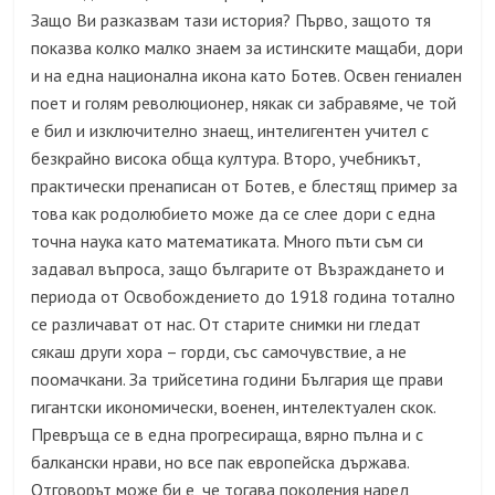
Защо Ви разказвам тази история? Първо, защото тя
показва колко малко знаем за истинските мащаби, дори
и на една национална икона като Ботев. Освен гениален
поет и голям революционер, някак си забравяме, че той
е бил и изключително знаещ, интелигентен учител с
безкрайно висока обща култура. Второ, учебникът,
практически пренаписан от Ботев, е блестящ пример за
това как родолюбието може да се слее дори с една
точна наука като математиката. Много пъти съм си
задавал въпроса, защо българите от Възраждането и
периода от Освобождението до 1918 година тотално
се различават от нас. От старите снимки ни гледат
сякаш други хора – горди, със самочувствие, а не
поомачкани. За трийсетина години България ще прави
гигантски икономически, военен, интелектуален скок.
Превръща се в една прогресираща, вярно пълна и с
балкански нрави, но все пак европейска държава.
Отговорът може би е, че тогава поколения наред