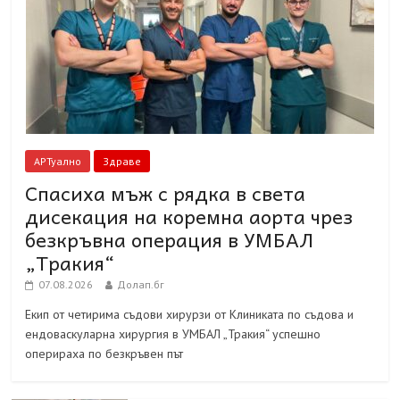
АРТуално
Здраве
Спасиха мъж с рядка в света
дисекация на коремна аорта чрез
безкръвна операция в УМБАЛ
„Тракия“
07.08.2026
Долап.бг
Екип от четирима съдови хирурзи от Клиниката по съдова и
ендоваскуларна хирургия в УМБАЛ „Тракия“ успешно
оперираха по безкръвен път