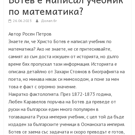
по математика?
26.06.2023
Долап.бг
Автор Росен Петров
Знаете ли, че Христо Ботев е написал учебник по
математика? Ако не знаете, не се притеснявайте,
самият аз съм доста изкушен от историята, но дълго
време бях пропускал тази информация. Историята е
описана детайлно от Захари Стоянов в биографията на
поета, но минава някак си мимоходом, а поне за мен
това е факт с огромно значение.
Накратко фактологията. През 1872-1873 година,
Любен Каравелов поръчва на Ботев да преведе от
руски на български един много популярен в
тогавашната Руска империя учебник, с цел той да бъде
издаден за българските ученици в Османската империя.
Ботев се заема със задачата и скоро преводът е готов,