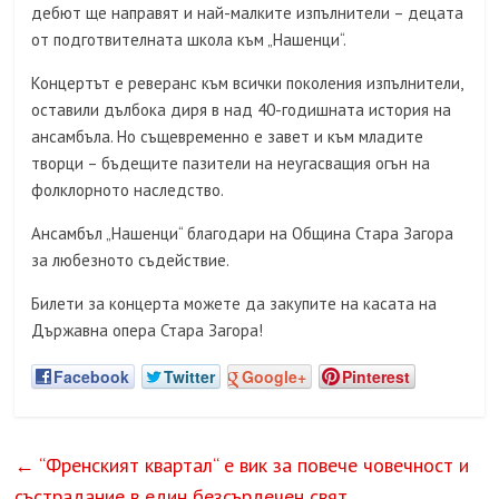
дебют ще направят и най-малките изпълнители – децата
от подготвителната школа към „Нашенци“.
Концертът е реверанс към всички поколения изпълнители,
оставили дълбока диря в над 40-годишната история на
ансамбъла. Но същевременно е завет и към младите
творци – бъдещите пазители на неугасващия огън на
фолклорното наследство.
Ансамбъл „Нашенци“ благодари на Община Стара Загора
за любезното съдействие.
Билети за концерта можете да закупите на касата на
Държавна опера Стара Загора!
Facebook
Twitter
Google+
Pinterest
←
“Френският квартал“ е вик за повече човечност и
състрадание в един безсърдечен свят