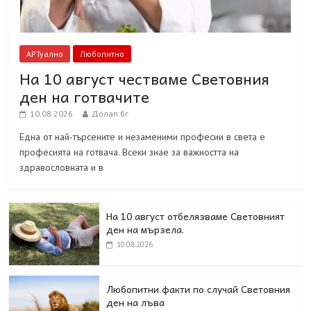
АРТуално
Любопитно
На 10 август честваме Световния
ден на готвачите
10.08.2026
Долап.бг
Една от най-търсените и незаменими професии в света е
професията на готвача. Всеки знае за важността на
здравословната и в
На 10 август отбелязваме Световният
ден на мързела.
10.08.2026
Любопитни факти по случай Световния
ден на лъва