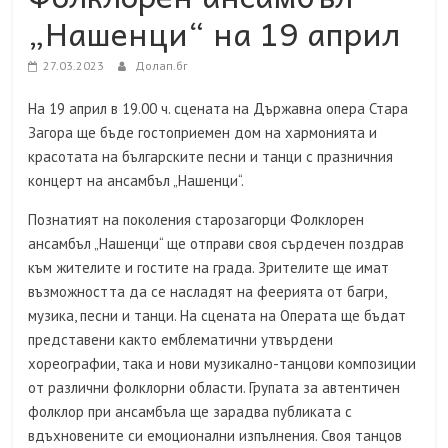
„Нашенци“ на 19 април
27.03.2023
Долап.бг
На 19 април в 19.00 ч. сцената на Държавна опера Стара
Загора ще бъде гостоприемен дом на хармонията и
красотата на българските песни и танци с празничния
концерт на ансамбъл „Нашенци“.
Познатият на поколения старозагорци Фолклорен
ансамбъл „Нашенци“ ще отправи своя сърдечен поздрав
към жителите и гостите на града. Зрителите ще имат
възможността да се насладят на феерията от багри,
музика, песни и танци. На сцената на Операта ще бъдат
представени както емблематични утвърдени
хореографии, така и нови музикално-танцови композиции
от различни фолклорни области. Групата за автентичен
фолклор при ансамбъла ще зарадва публиката с
вдъхновените си емоционални изпълнения. Своя танцов