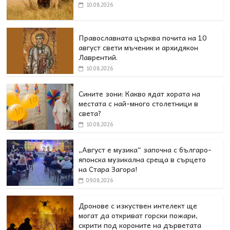
10.08.2026
Православната църква почита на 10
август свети мъченик и архидякон
Лаврентий.
10.08.2026
Сините зони: Какво ядат хората на
местата с най-много столетници в
света?
10.08.2026
„Август е музика“ започна с българо-
японска музикална среща в сърцето
на Стара Загора!
09.08.2026
Дронове с изкуствен интелект ще
могат да откриват горски пожари,
скрити под короните на дърветата