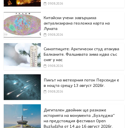
09.08.2026
Китайски учени завършиха
актуализирана геоложка карта на
Луната
09.08.2026
Синоптиците: Арктически студ атакува
Балканите. Фалшивата зима идва със
сняг у нас
09.08.2026
Пикът на метеорния поток Персеиди е
в нощта срещу 13 август 2026г.
09.08.2026
Дигитален двойник ще разкаже
историята на монумента „Бузлуджа“
на предстоящия фестивал Open
Buzludzha от 14 до 16 август 2026г.