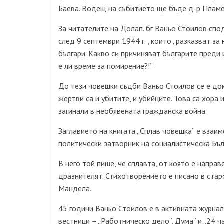
Баева. Водещ на събитието ще бъде д-р Пламе
За читателите на Долап. бг Ваньо Стоилов спод
след 9 септември 1944 г. , които „разказват з
българи. Какво си причиняват българите преди
е ли време за помирение?!“
До тези човешки съдби Ваньо Стоилов се е док
жертви са и убитите, и убийците. Това са хора 
загинали в необявената гражданска война.
Заглавието на книгата „Сплав човешка“ е взаи
политически затворник на социалистическа Бъл
В него той пише, че сплавта, от която е направ
дразнителят. Стихотворението е писано в стар
Мандела.
45 години Ваньо Стоилов е в активната журнал
вестници – „Работническо дело“, Дума“ и „24 ча