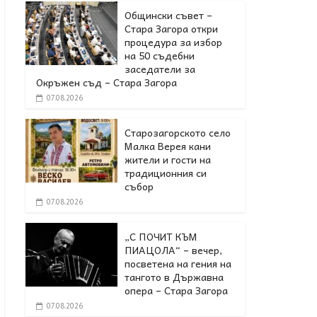
Общински съвет –
Стара Загора откри
процедура за избор
на 50 съдебни
заседатели за
Окръжен съд – Стара Загора
07.08.2026
Старозагорското село
Малка Верея кани
жители и гости на
традиционния си
събор
07.08.2026
„С ПОЧИТ КЪМ
ПИАЦОЛА“ – вечер,
посветена на гения на
тангото в Държавна
опера – Стара Загора
07.08.2026