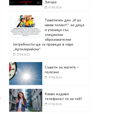
Загора
07.08.2026
Тематичен ден „И аз
имам талант!“ за деца
и ученици със
специални
образователни
потребности ще се проведе в парк
„Артилерийски“
07.08.2026
Съвети за жегите –
полезно
07.08.2026
Какво издава
→
телефонът ти за теб?
07.08.2026