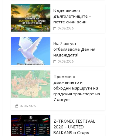
Къде живеят
дълголетниците –
петте сини зони
07.08.2026
На 7 август
отбелязваме Ден на
надеждата!
07.08.2026
Промени в
движението и
обходни маршрути на
градския транспорт на
7 август
07.08.2026
Z-TRONIC FESTIVAL
2026 – UNITED
BALKANS в Стара