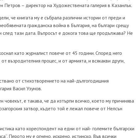
н Петров – директор на Художествената галерия в Казанлък.
ели, че книгата му е събрала различни истории от преди и
а необявената гражданска война в България, на българи срещу
 и след тази дата. Въпросът е докога това ще продължава? Не
оснал като журналист повече от 45 години. Според него
и от възродителния процес, и от армията, и всякакви други,
мствано от стихотворението на най-дългогодишния
гария Васил Узунов.
ен човекът, е такава, че да изтърпи всичко, което му причинява
озагорския затвор, където той е лежал повече от Нелсън
истика като кореспондент на едни от най- големите български
са“. Перото му е огнено, искрено, истинско. Във всички