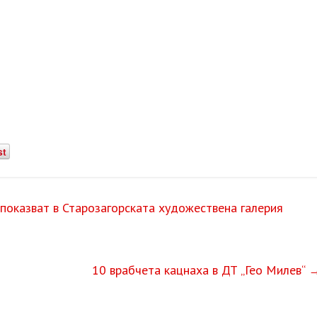
st
 показват в Старозагорската художествена галерия
10 врабчета кацнаха в ДТ „Гео Милев“