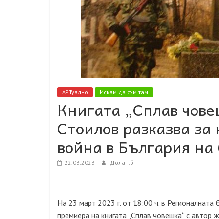
АРТуално
Искам да съм там
Книгата „Сплав чове
Стоилов разказва за
война в България на
22.03.2023
Долап.бг
На 23 март 2023 г. от 18:00 ч. в Регионалната
премиера на книгата „Сплав човешка“ с автор 