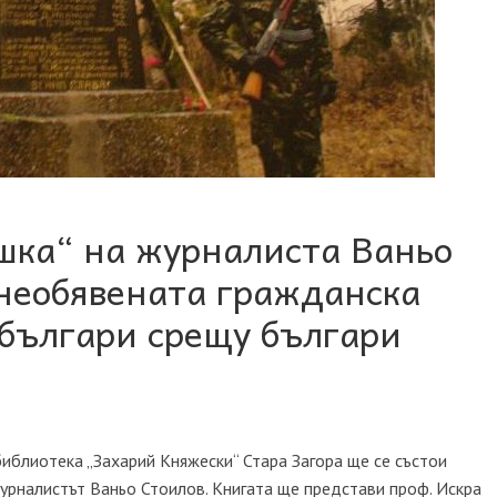
шка“ на журналиста Ваньо
 необявената гражданска
 българи срещу българи
 библиотека „Захарий Княжески“ Стара Загора ще се състои
журналистът Ваньо Стоилов. Книгата ще представи проф. Искра