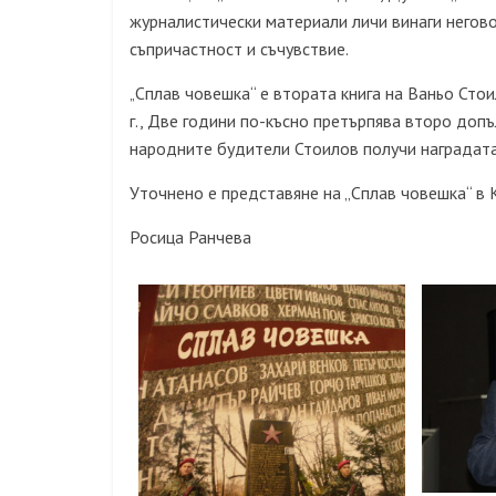
журналистически материали личи винаги негово
съпричастност и съчувствие.
Сплав човешка“
е втората книга на Ваньо Стои
„
г.,
Две години по-късно претърпява второ допъл
народните будители Стоилов получи наградата
Уточнено е представяне на „Сплав човешка“ в 
Росица Ранчева