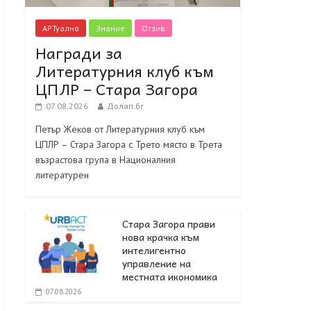
АРТуално
Знание
Отзив
Награди за
Литературния клуб към
ЦПЛР – Стара Загора
07.08.2026
Долап.бг
Петър Жеков от Литературния клуб към
ЦПЛР – Стара Загора с Трето място в Трета
възрастова група в Националния
литературен
Стара Загора прави
нова крачка към
интелигентно
управление на
местната икономика
07.08.2026