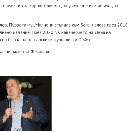
то чувство за справедливост, за уважение към човека, за
лов. Първата му
„Милиони стъпала към Бога“ излезе през 2018
нено издание. През 2020 г. в навечерието на Деня на
 на Съюза на българските журналисти
(СБЖ).
Казанлък и в СБЖ-София.