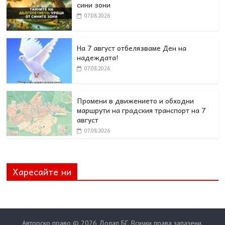
сини зони
07.08.2026
На 7 август отбелязваме Ден на
надеждата!
07.08.2026
Промени в движението и обходни
маршрути на градския транспорт на 7
август
07.08.2026
Харесайте ни
Авторско право © 2026
Долап БГ
. Всички права запазени.