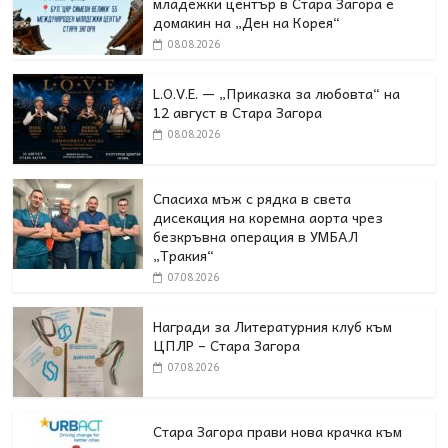
младежки център в Стара Загора е
домакин на „Ден на Корея“
08.08.2026
L.O.V.E. — „Приказка за любовта“ на
12 август в Стара Загора
08.08.2026
Спасиха мъж с рядка в света
дисекация на коремна аорта чрез
безкръвна операция в УМБАЛ
„Тракия“
07.08.2026
Награди за Литературния клуб към
ЦПЛР – Стара Загора
07.08.2026
Стара Загора прави нова крачка към