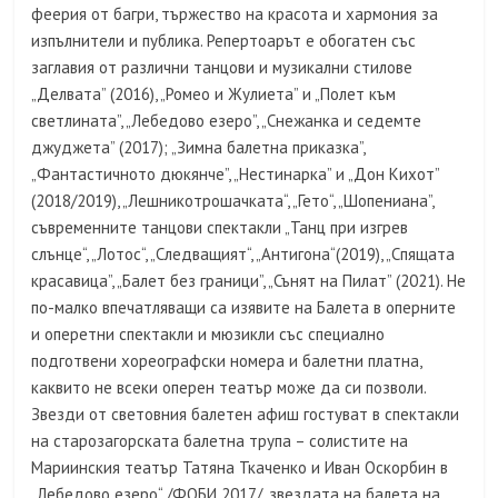
феерия от багри, тържество на красота и хармония за
изпълнители и публика. Репертоарът е обогатен със
заглавия от различни танцови и музикални стилове
„Делвата” (2016), „Ромео и Жулиета” и „Полет към
светлината”, „Лебедово езеро”, „Снежанка и седемте
джуджета” (2017); „Зимна балетна приказка”,
„Фантастичното дюкянче”, „Нестинарка” и „Дон Кихот”
(2018/2019), „Лешникотрошачката“, „Гето“, „Шопениана”,
съвременните танцови спектакли „Танц при изгрев
слънце“, „Лотос“, „Следващият“, „Антигона“(2019), „Спящата
красавица”, „Балет без граници”, „Сънят на Пилат” (2021). Не
по-малко впечатляващи са изявите на Балета в оперните
и оперетни спектакли и мюзикли със специално
подготвени хореографски номера и балетни платна,
каквито не всеки оперен театър може да си позволи.
Звезди от световния балетен афиш гостуват в спектакли
на старозагорската балетна трупа – солистите на
Мариинския театър Татяна Ткаченко и Иван Оскорбин в
„Лебедово езеро“ /ФОБИ 2017/, звездата на балета на