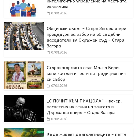
интелигентно управление на местната
икономика
07.08.2026
Общински съвет – Стара Загора откри
процедура за избор на 50 съдебни
заседатели за Окръжен съд – Стара
Загора
07.08.2026
Старозагорското село Малка Верея
кани жители и гости на традиционния
си събор
07.08.2026
„С ПОЧИТ КЪМ ПИАЦОЛА“ – вечер,
посветена на гения на тангото в
Държавна опера – Стара Загора
07.08.2026
Къде живеят дълголетниците – петте