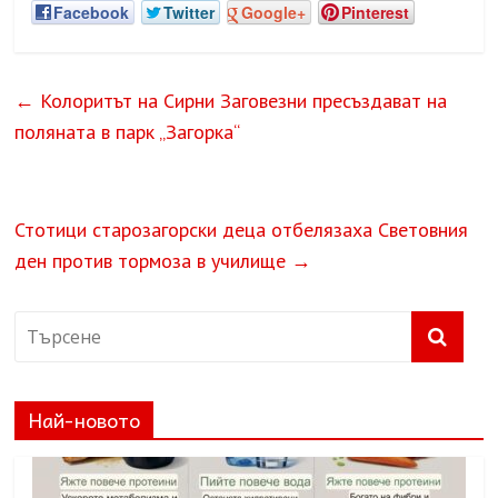
Facebook
Twitter
Google+
Pinterest
←
Колоритът на Сирни Заговезни пресъздават на
поляната в парк „Загорка“
Стотици старозагорски деца отбелязаха Световния
ден против тормоза в училище
→
Най-новото