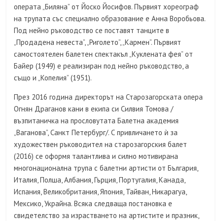
операта „Биляна” от Йоско Йосифов. Първият хореограф
на трупата със специално образование е Анна Воробьова.
Под нейно ръководство се поставят танците в
„Продадена невеста”, „Риголето”, „Кармен”. Първият
самостоятелен балетен спектакъл „Куклената фея” от
Байер (1949) е реализиран под нейно ръководство, а
също и „Копелия” (1951).
През 2016 година директорът на Старозагорската опера
Огнян Драганов кани в екипа си Силвия Томова /
възпитаничка на прословутата Балетна академия
„Ваганова”, Санкт Петербург/. С привличането ѝ за
художествен ръководител на старозагорския балет
(2016) се оформя талантлива и силно мотивирана
многонационална трупа с балетни артисти от България,
Италия, Полша, Албания, Гърция, Португалия, Канада,
Испания, Великобритания, Япония, Тайван, Никарагуа,
Мексико, Украйна. Всяка следваща постановка е
свидетелство за израстването на артистите и празник,