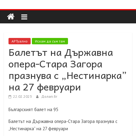
Долап
Skip
to
content
БГ
култура|
АРТуално
Искам да съм там
изкуство|
Балетът на Държавна
пътешествия|
опера-Стара Загора
мода|
събития|
празнува с „Нестинарка”
кухня|
на 27 февруари
реклама|
минало|
22.02.2023
Долап.бг
Българският балет на 95
Балетът на Държавна опера-Стара Загора празнува с
„Нестинарка” на 27 февруари