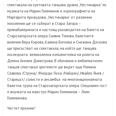
спектакъла на култовата танцова драма „Нестинарка” по
музиката на Марин Големинов и хореографията на
Маргарита Арнаудова. „Нестинарки” от различни
поколения ще се съберат в Стара Загора –
примабалерината и настоящ ръководител на балета на
Старозагорската опера Силвия Томова, балетните
величия Вера Кирова, Калина Богоева и Снежана Дескова
ще присъстват на спектакъла, на който ще танцува
последната великолепна изпълнителка на ролята на
Демна Анелия Димитрова. В обичания и емблематичен
танцов спектакъл зрителите ще видят още Ромина
Славова /Струна/, Фиорди Лоха /Найден/, Ивайло Янев /
Старецът/, солисти и ансамбъл на многонационалната
балетна трупа на Старозагорската опера. Специален гост
е внучката на маестро Марин Големинов – Лили
Големинова.
Честит празник!