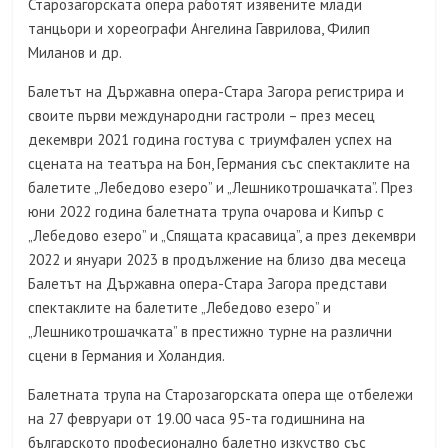
Старозагорската опера работят изявените млади
танцьори и хореографи Ангелина Гаврилова, Филип
Миланов и др.
Балетът на Държавна опера-Стара Загора регистрира и
своите първи международни гастроли – през месец
декември 2021 година гостува с триумфален успех на
сцената на театъра на Бон, Германия със спектаклите на
балетите „Лебедово езеро” и „Лешникотрошачката”. През
юни 2022 година балетната трупа очарова и Кипър с
„Лебедово езеро” и „Спящата красавица”, а през декември
2022 и януари 2023 в продължение на близо два месеца
Балетът на Държавна опера-Стара Загора представи
спектаклите на балетите „Лебедово езеро” и
„Лешникотрошачката” в престижно турне на различни
сцени в Германия и Холандия.
Балетната трупа на Старозагорската опера ще отбележи
на 27 февруари от 19.00 часа 95-та годишнина на
българското професионално балетно изкуство със