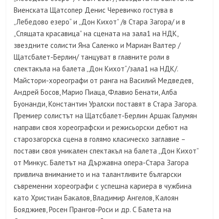
Виенската Щатсопер Денис Черевичко гостува в
„Лебедово езеро“ и „Дон Кихот” /в Стара Загора/ и в
„Спящата красавица” на сцената на зала1 на НДК,
звездните солисти Яна Саленко и Мариан Валтер /
Щатсбалет-Берлин/ танцуват в главните роли в
спектакъла на балета „Дон Кихот“/зала1 на НДК/.
Майстори-хореографи от ранга на Василий Медведев,
Андрей Босов, Марио Пиаца, Флавио Бенати, Алба
Буонанди, Константин Уралски поставят в Стара Загора.
Премиер солистът на Щатсбалет-Берлин Аршак Галумян
направи своя хореографски и режисьорски дебют на
старозагорска сцена в голямо класическо заглавие –
постави своя уникален спектакъл на балета „Дон Кихот”
от Минкус. Балетът на Държавна опера-Стара Загора
привлича вниманието и на талантливите български
съвременни хореографи с успешна кариера в чужбина
като Христиан Бакалов, Владимир Ангелов, Калоян
Бояджиев, Росен Прангов-Роси и др. С Балета на