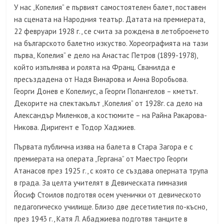
У нас „Копелия” е първият самостоятелен балет, поставен
на сцената на Народния театър. Датата на премиерата,
22 февруари 1928 г., се счита за рождена в летоброенето
на българското балетно изкуство. Хореографията на тази
първа„ Копелия” е дело на Анастас Петров (1899-1978),
който изпълнява и ролята на Франц. Сванилда е
пресъздадена от Надя Винарова и Анна Воробьова.
Георги Донев е Копелиус, а Георги Попангелов – кметът.
Декорите на спектакълът „Копелия” от 1928г. са дело на
Александър Миленков, а костюмите – на Райна Ракарова-
Никова. Диригент е Тодор Хаджиев.
Първата публична изява на балета в Стара Загора е с
премиерата на операта „Гергана” от Маестро Георги
Атанасов през 1925 г., с която се създава оперната трупа
в града. За целта учителят в Девическата гимназия
Йосиф Стоилов подготвя осем ученички от девическото
педагогическо училище. Близо две десетилетия по-късно,
през 1943 г., Катя Л. Абаджиева подготвя танците в