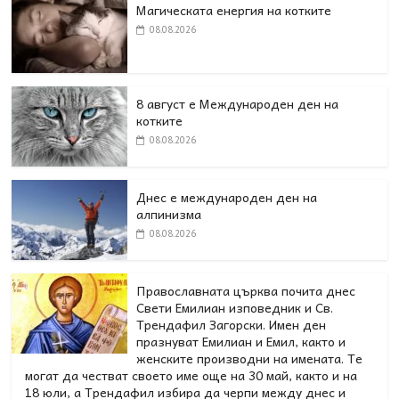
Магическата енергия на котките
08.08.2026
8 август е Международен ден на
котките
08.08.2026
Днес е международен ден на
алпинизма
08.08.2026
Православната църква почита днес
Свети Емилиан изповедник и Св.
Трендафил Загорски. Имен ден
празнуват Емилиан и Емил, както и
женските производни на имената. Те
могат да честват своето име още на 30 май, както и на
18 юли, а Трендафил избира да черпи между днес и