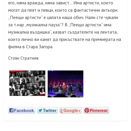
его, няма вражда, няма завист… Има артисти, които
могат да пеят и певци, които са фантастични актьори.
„Пеещи артисти“ е цялата наша обич. Нали сте чували
за т.нар „музикална пауза“? В „Пеещи артисти“ има
музикална въздишка“, казват създателите на лентата,
които лично ви канят да присъствате на премиерата на
филма в Стара Загора.
Стоян Стратиев
Facebook
Twitter
Google+
Pinterest