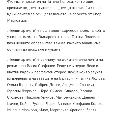
Филмът e посветен на Татяна Лолова, която още
приживе подчертаваше, че е „пееща актриса“ и стана
вдъхновител за осъществяването на проекта от Игор
Марковски.
Пеещи артисти“ е последния творчески проект в който
„
участва голямата българска актриса Татяна Лолова и
пази нейните образ и глас такива, каквито винаги сме
обичали да виждаме и чуваме.
Пеещи артисти“ е 55-минутна документална лента на
„
режисьора Васил Стефанов. Решен е в черно-бели и
цветни кадри и перфектен стерео звук, в който звучат
изпълненията на звездите на България – Татяна Лолова,
Орлин Горанов, Добрин Досев, Людмила Сланева,
Герасим Георгиев – Геро, Симеон Владов, Гергана
Стоянова, Николай Урумов, Мая Бежанска, Даниел
Цочев, Койна Русева, Дарин Ангелов, Стефания Колева,
Милена Маркова, Миро, Маргарита Хранова, Братя