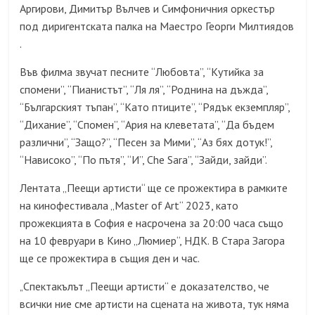
Аргирови, Димитър Вълчев и Симфоничния оркестър
под диригентската палка на Маестро Георги Милтиядов
.
Във филма звучат песните “Любовта”, “Кутийка за
спомени”, “Пианистът”, “Ля ля”, “Роднина на дъжда”,
“Българският тъпан”, “Като птиците”, “Рядък екземпляр”,
“Дихание”, “Спомен”, “Ария на клеветата”, “Да бъдем
различни”, “Защо?”, “Песен за Мими”, “Аз бях дотук!”,
“Нависоко”, “По пътя”, “И”, Che Sara”, “Зайди, зайди”.
Лентата „Пеещи артисти“ ще се прожектира в рамките
на кинофестивала „Master of Art“ 2023, като
прожекцията в София е насрочена за 20:00 часа също
на 10 февруари в Кино „Люмиер“, НДК. В Стара Загора
ще се прожектира в същия ден и час.
Спектакълът „Пеещи артисти“ е доказателство, че
„
всички ние сме артисти на сцената на живота, тук няма