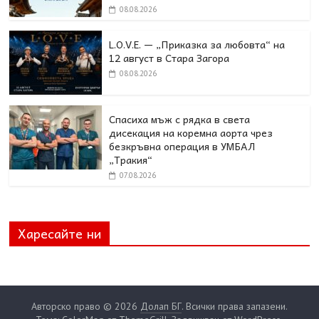
08.08.2026
L.O.V.E. — „Приказка за любовта“ на
12 август в Стара Загора
08.08.2026
Спасиха мъж с рядка в света
дисекация на коремна аорта чрез
безкръвна операция в УМБАЛ
„Тракия“
07.08.2026
Харесайте ни
Авторско право © 2026
Долап БГ
. Всички права запазени.