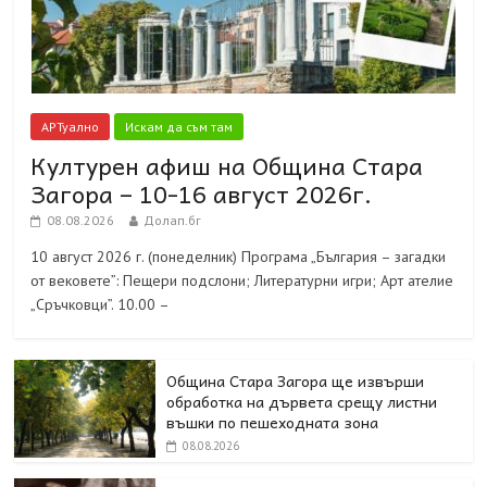
АРТуално
Искам да съм там
Културен афиш на Община Стара
Загора – 10-16 август 2026г.
08.08.2026
Долап.бг
10 август 2026 г. (понеделник) Програма „България – загадки
от вековете”: Пещери подслони; Литературни игри; Арт ателие
„Сръчковци”. 10.00 –
Община Стара Загора ще извърши
обработка на дървета срещу листни
въшки по пешеходната зона
08.08.2026