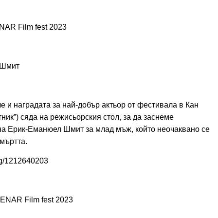
NAR Film fest 2023
 Шмит
е и наградата за най-добър актьор от фестивала в Кан
ник”) сяда на режисьорския стол, за да заснеме
 на Ерик-Еманюел Шмит за млад мъж, който неочаквано се
мъртта.
bg/1212640203
MENAR Film fest 2023