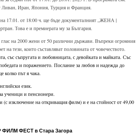
т Ливан, Иран, Япония, Турция и Франция.
на 17.01. от 18:00 ч. ще бъде документалният „ЖЕНА |
ан. Това е и премиерата му за България.
глас на 2000 жени от 50 различни държави. Въпреки огромния
т на тези, които съставляват половината от човечеството.
та, със съпругата и любовницата, с девойката и майката. Със
с победата и поражението. Послание за любов и надежда до
е колко път я чака.
английски език.
 за ученици и пенсионери.
(с изключение на откриващия филм) и е на стойност от 49,00
Р ФИЛМ ФЕСТ в Стара Загора