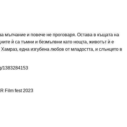
за мълчание и повече не проговаря. Остава в къщата на
Дните
ѝ
са тъмни и безмълвни като нощта, животът
ѝ
е
а Хамраз, една изгубена любов от младостта, и слънцето в
bg/1383284153
R Film fest 2023