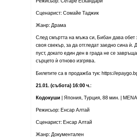
Режисьор: Сетаре Ескандари
Сценарист: Сомайе Таджик
Жанр: Драма
След смъртта на мъжа си, Бибан дава обет 
своя свекър, за да отгледат заедно сина
ѝ
. 
пуст, докато един ден в града не се завръщ
сърцето
ѝ
отново изгрява.
Билетите са в продажба тук: https://epaygo.
21.01. (събота) 16:00 ч.
:
Кодокуши
| Япония, Турция, 88 мин. | MENA
Режисьор: Енсар Алтай
Сценарист: Енсар Алтай
Жанр: Документален