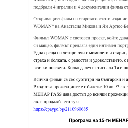
подбрали 4 игрални и 4 документални филма о
Откриващият филм на старозагорското издание 
WOMAN“ на Анастасия Микова и Ян Артюс-Бертр
Филмът WOMAN е световен проект, който дава 
си мащаб, филмът предлага един интимен портре
E
дна среща на четири очи с момичето и старица
страхa и болката, с радостта и удоволствието, 
всички по света. Колко далеч е стигнала Тя и ощ
Всички филми са със субтитри на български и 
Входът за прожекциите е с билети: 10 лв. /7 лв.
МЕНАР PASS дава достъп до всички прожекции 
лв. в продажба ето тук:
https://epaygo.bg/2110960685
Програма на 15-ти МЕНА