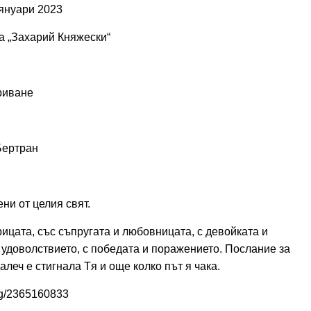
ри 2023
арий Княжески“
криване
Бертран
ни от целия свят.
ицата, със съпругата и любовницата, с девойката и
и удоволствието, с победата и поражението.
Послание за
алеч е стигнала Tя и още колко път я чака.
bg/2365160833