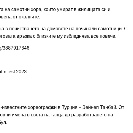
а на самотни хора, които умират в жилищата си и
вена от околните.
а в почистването на домовете на починали самотници. С
говата връзка с близките му избледнява все повече.
bg/3887917346
lm fest 2023
-известните хореографки в Турция – Зейнеп Танбай. От
товни имена в света на танца до разработването на
ул.