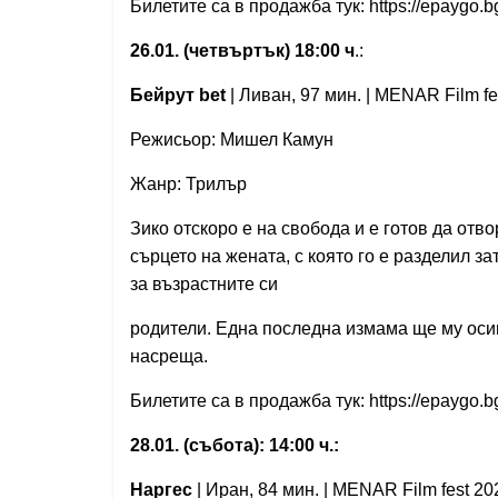
Билетите са в продажба тук: https://epaygo.
26.01. (четвъртък) 18:00 ч
.:
Бейрут bet
| Ливан, 97 мин. | MENAR Film fe
Режисьор: Мишел Камун
Жанр: Трилър
Зико отскоро е на свобода и е готов да отв
сърцето на жената, с която го е разделил за
за възрастните си
родители. Една последна измама ще му осиг
насреща.
Билетите са в продажба тук: https://epaygo.
28.01. (събота): 14:00 ч.:
Наргес
| Иран, 84 мин. | MENAR Film fest 20