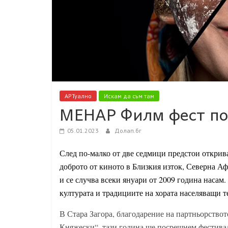
АРТуално
Искам да съм там
МЕНАР Филм фест по
05.01.2023
Долап.бг
След по-малко от две седмици предстои откри
доброто от киното в Близкия изток, Северна Аф
и се случва всеки януари от 2009 година насам.
културата и традициите на хората населяващи т
В Стара Загора, благодарение на партньорство
Княжески“, тази година ще посрещнем фестивала 