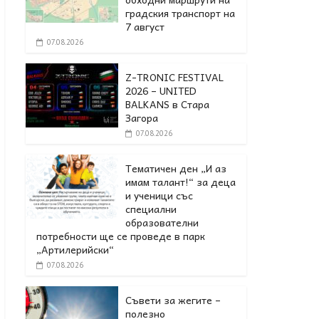
градския транспорт на
7 август
07.08.2026
Z-TRONIC FESTIVAL
2026 – UNITED
BALKANS в Стара
Загора
07.08.2026
Тематичен ден „И аз
имам талант!“ за деца
и ученици със
специални
образователни
потребности ще се проведе в парк
„Артилерийски“
07.08.2026
Съвети за жегите –
полезно