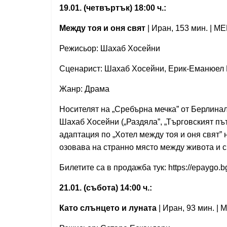
19.01. (четвъртък) 18:00 ч.:
Между тоя и оня свят
| Иран, 153 мин. | ME
Режисьор: Шахаб Хосейни
Сценарист: Шахаб Хосейни, Ерик-Еманюел
Жанр: Драма
Носителят на „Сребърна мечка” от Берлинал
Шахаб Хосейни („Раздяла”, „Търговският път
адаптация по „Хотел между тоя и оня свят”
озовава на странно място между живота и с
Билетите са в продажба тук: https://epaygo.
21.01. (събота) 14:00 ч.:
Като слънцето и луната
| Иран, 93 мин. | 