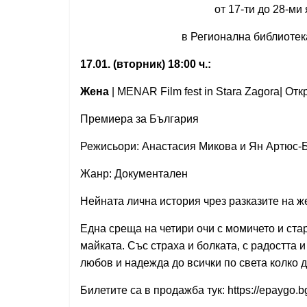
от 17-ти до 28-ми януа
в Регионална библиотека „Зах
17.01. (вторник) 18:00 ч.:
Жена
| MENAR Film fest in Stara Zagora| От
Премиера за България
Режисьори: Анастасия Микова и Ян Артюс-
Жанр: Документален
Нейната лична история чрез разказите на же
Една среща на четири очи с момичето и стар
майката.
Със страхa и болката, с радостта 
любов и надежда до всички по света колко д
Билетите са в продажба тук: https://epaygo.