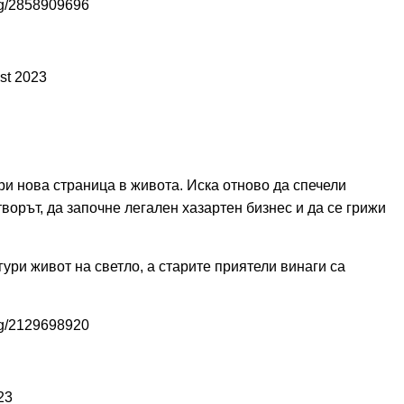
bg/2858909696
st 2023
ори нова страница в живота. Иска отново да спечели
творът, да започне легален хазартен бизнес и да се грижи
ури живот на светло, а старите приятели винаги са
bg/2129698920
23