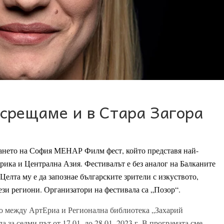
срещаме и в Стара Загора
ването на София МЕНАР Филм фест, който представя най-
рика и Централна Азия. Фестивалът е без аналог на Балканите
 Целта му е да запознае българските зрители с изкуството,
ези региони. Организатори на фестивала са „Позор“.
то между АртЕриа и Регионална библиотека „Захарий
за седми път от 17.01. до 28.01. 2023 г. В програмата сме