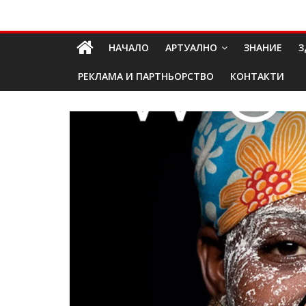
Skip
Долап
to
content
НАЧАЛО
АРТУАЛНО
ЗНАНИЕ
З
БГ
РЕКЛАМА И ПАРТНЬОРСТВО
КОНТАКТИ
култура|
изкуство|
пътешествия|
мода|
събития|
кухня|
реклама|
минало|