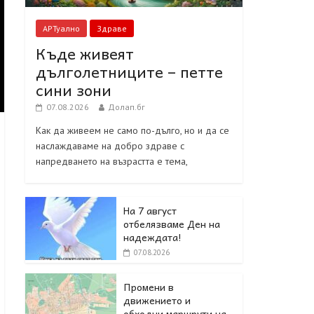
АРТуално
Здраве
Къде живеят
дълголетниците – петте
сини зони
07.08.2026
Долап.бг
Как да живеем не само по-дълго, но и да се
наслаждаваме на добро здраве с
напредването на възрастта е тема,
На 7 август
отбелязваме Ден на
надеждата!
07.08.2026
Промени в
движението и
обходни маршрути на