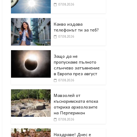
07.08.2026
Какво издава
телефонът ти за теб?
07.08.2026
Защо да не
пропускаме пълното
слънчево затъмнение
в Европа през август
07.08.2026
Мавзолей от
късноримската епоха
откриха археолозите
на Перперикон
07.08.2026
Наздраве! Днес е