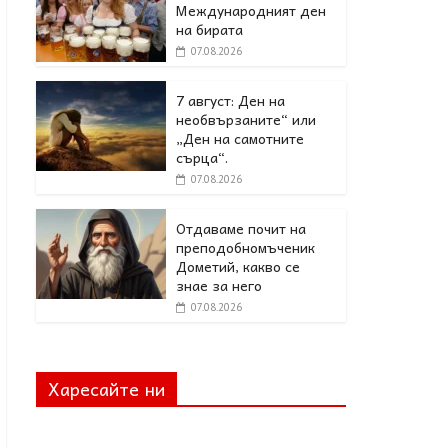
Международният ден
на бирата
07.08.2026
7 август: Ден на
необвързаните“ или
„Ден на самотните
сърца“.
07.08.2026
Отдаваме почит на
преподобномъченик
Дометий, какво се
знае за него
07.08.2026
Харесайте ни