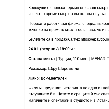
Кодокуши е японски термин описващ смъртт
известно време смъртта им остава неустано
Норихито работи във фирма, специализиран
течение на времето мъжът осъзнава, че и не
Билетите са в продажба тук: https://epaygo.
24.01. (вторник) 18:00 ч.
:
Остава мигът
| Турция, 110 мин. | MENAR Fi
Режисьор: Ебру Шереметли
Жанр: Документален
Филмът представя историята на една от най
пътуването й в Щатите и срещите
ѝ
със све
магичните
ѝ
спектакли в студиото
ѝ
в Истанб