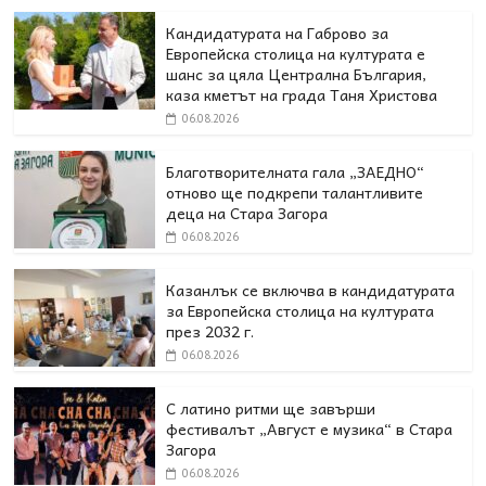
Кандидатурата на Габрово за
Европейска столица на културата е
шанс за цяла Централна България,
каза кметът на града Таня Христова
06.08.2026
Благотворителната гала „ЗАЕДНО“
отново ще подкрепи талантливите
деца на Стара Загора
06.08.2026
Казанлък се включва в кандидатурата
за Европейска столица на културата
през 2032 г.
06.08.2026
С латино ритми ще завърши
фестивалът „Август е музика“ в Стара
Загора
06.08.2026