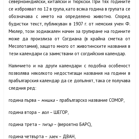
северноиндийски, китайски и тюркски. При тях годините
се изброяват по 12 в група, като всяка година в групата се
обозначава с името на определено животно. Според
будистки текст, публикуван в
1907 г. от немския учен Ф.
Мюлер, този зодиакален начин за групиране на годините
може да произлиза от Согдиана (в крайна сметка от
Месопотамия), защото много от животинските названия в
тези календари са заимствани от согдийския календар.
Наличието и на други календари с подобна особеност
позволява няколкото недостигащи названия на години в
прабългарския календар да се допълнят, така се получава
следния ред:
г
одина първа –
мишка
– прабългарско название СОМОР,
г
одина втора –
вол
– ШЕГОР,
г
одина трета –
тигър
– (вероятно БАРС),
г
одина четвърта –
заек
– ДВАН,