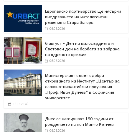
Европейско партньорство ще насърчи
внедряването на интелигентни
решения в Стара Загора
06.08.2026
6 август – Ден на милосърдието и
Световен ден на борбата за забрана
на ядреното оръжие
06.08.2026
Министерският съвет одобри
откриването на Институт „Център за
славяно-византийски проучвания
„Проф. Иван Дуйчев“ в Софийския
университет
06.08.2026
Днес се навършват 190 години от
рождението на поп Минчо Кънчев
06.08.2026