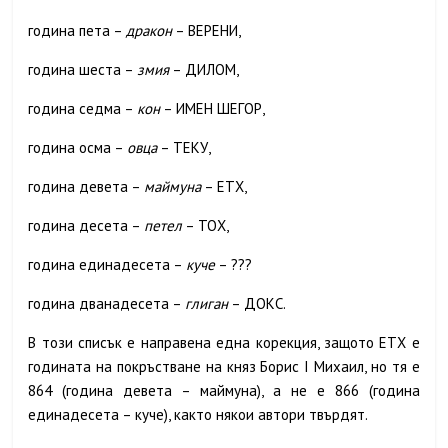
г
одина пета –
дракон
– ВЕРЕНИ,
г
одина шеста –
змия
– ДИЛОМ,
г
одина седма –
кон
– ИМЕН ШЕГОР,
г
одина осма –
овца
– ТЕКУ,
г
одина девета –
маймуна
– ЕТХ,
г
одина десета –
петел
– ТОХ,
г
одина единадесета –
куче
– ???
г
одина дванадесета –
глиган
– ДОКС.
В този списък е направена една корекция, защото ЕТХ е
годината на покръстване на княз Борис
I
Михаил, но тя е
864 (година девета – маймуна), а не е 866 (година
единадесета – куче), както някои автори твърдят.