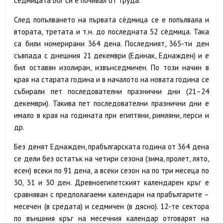
сèдмицата Бог си е почивал от труда.
След попълването на първата сèдмица се е попълвала и
втората, третата и т.н. до последната 52 сèдмица. Така
са били номерирани 364 дена. Последният, 365-ти ден
съвпада с днешния 21 декември (Единак, Еднажден) и е
бил оставян изолиран, извънседмичен. По този начин в
края на старата година и в началото на новата година се
събирали пет последователни празнични дни (21–24
декември). Такива пет последователни празнични дни е
имало в края на годината при египтяни, римляни, перси и
др.
Без денят Еднажден, прабългарската година от 364 дена
се дели без остатък на четири сезона (зима, пролет, лято,
есен) всеки по 91 дена, а всеки сезон на по три месеца по
30, 31 и 30 ден. Древноегипетският календарен кръг е
сравняван с предполагаеми календари на прабългарите –
месечен (в средата) и седмичен (в дясно). 12-те сектора
по външния кръг на месечния календар отговарят на