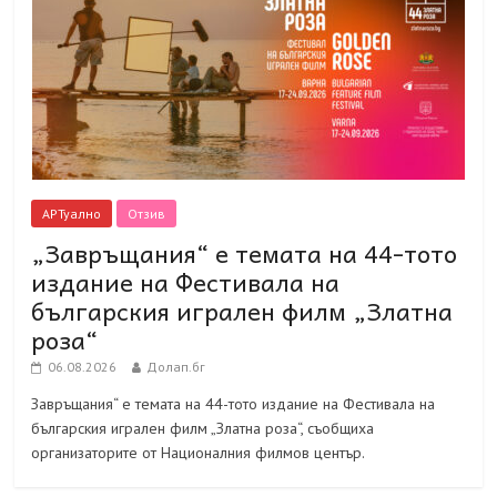
АРТуално
Отзив
„Завръщания“ е темата на 44-тото
издание на Фестивала на
българския игрален филм „Златна
роза“
06.08.2026
Долап.бг
Завръщания“ е темата на 44-тото издание на Фестивала на
българския игрален филм „Златна роза“, съобщиха
организаторите от Националния филмов център.