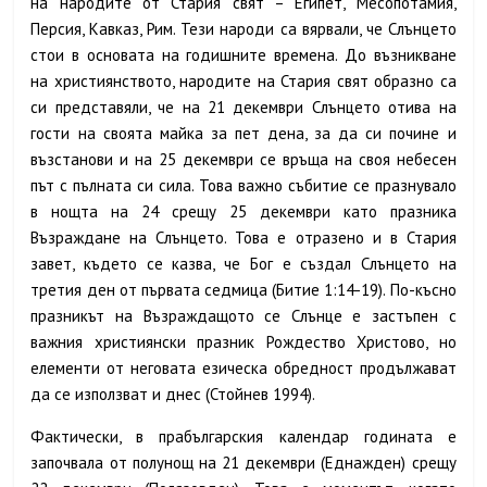
на народите от Стария свят – Египет, Месопотамия,
Персия, Кавказ, Рим. Тези народи са вярвали, че Слънцето
стои в основата на годишните времена. До възникване
на християнството, народите на Стария свят образно са
си представяли, че на 21 декември Слънцето отива на
гости на своята майка за пет дена, за да си почине и
възстанови и на 25 декември се връща на своя небесен
път с пълната си сила. Това важно събитие се празнувало
в нощта на 24 срещу 25 декември като празника
Възраждане на Слънцето. Това е отразено и в Стария
завет, където се казва, че Бог е създал Слънцето на
третия ден от първата седмица (Битие 1:14-19). По-късно
празникът на Възраждащото се Слънце е застъпен с
важния християнски празник Рождество Христово, но
елементи от неговата езическа обредност продължават
да се използват и днес (Стойнев 1994).
Фактически, в прабългарския календар годината е
започвала от полунощ на 21 декември (Еднажден) срещу