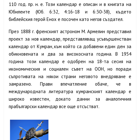
110 год. пр. н. е. Този календар е описан и в книгата на
Юбилеите (Юб. 6:32, 4:16-18 и 6:30-38), където
библейския герой Енох е посочен като негов създател.
През 1888 г. френският астроном М. Армелин представил
проект за нов календар, представляващ усъвършенстван
календар от Кумран, към който са добавени един ден за
обикновената и два за високосната година. В 1954
година този календар е одобрен на 18-та сесия на
икономическия и социален съвет на ООН, но поради
съпротивата на някои страни неговото внедряване е
замразено. Прави впечатление обаче, че в
международната литература кумранският календар е
широко известен, докато данни за аналогичния
прабългарски календар все още отсъстват.