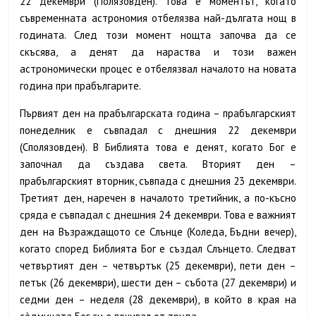
22 декември (Полязовден). Това е моментът, когато
съвременната астрономия отбелязва най-дългата нощ в
годината. След този момент нощта започва да се
скъсява, а денят да нараства и този важен
астрономически процес е отбелязвал началото на новата
година при прабългарите.
Първият ден на прабългарската година – прабългарският
понеделник е съвпадал с днешния 22 декември
(Сполязовден). В Библията това е денят, когато Бог е
започнал да създава света. Вторият ден –
прабългарският вторник, съвпада с днешния 23 декември.
Третият ден, наречен в началото третийник, а по-късно
сряда е съвпадал с днешния 24 декември. Това е важният
ден на Възраждащото се Слънце (Коледа, Бъдни вечер),
когато според Библията Бог е създал Слънцето. Следват
четвъртият ден – четвъртък (25 декември), пети ден –
петък (26 декември), шести ден – събота (27 декември) и
седми ден – неделя (28 декември), в който в края на