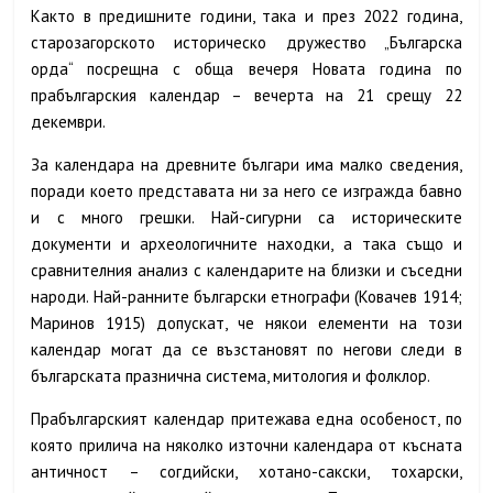
Както в предишните години, така и през 2022 година,
старозагорското историческо дружество „Българска
орда“ посрещна с обща вечеря Новата година по
прабългарския календар – вечерта на 21 срещу 22
декември.
За календара на древните българи има малко сведения,
поради което представата ни за него се изгражда бавно
и с много грешки. Най-сигурни са историческите
документи и археологичните находки, а така също и
сравнителния анализ с календарите на близки и съседни
народи. Най-ранните български етнографи (Ковачев 1914;
Маринов 1915) допускат, че някои елементи на този
календар могат да се възстановят по негови следи в
българската празнична система, митология и фолклор.
Прабългарският календар притежава една особеност, по
която прилича на няколко източни календара от късната
античност – согдийски, хотано-сакски, тохарски,