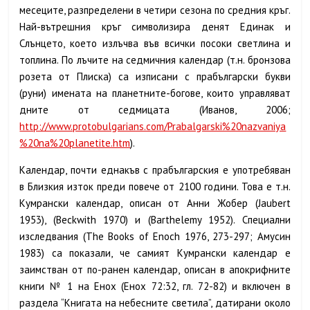
месеците, разпределени в четири сезона по средния кръг.
Най-вътрешния кръг символизира денят Единак и
Слънцето, което излъчва във всички посоки светлина и
топлина. По лъчите на седмичния календар (т.н. бронзова
розета от Плиска) са изписани с прабългарски букви
(руни) имената на планетните-богове, които управляват
дните от седмицата (Иванов, 2006;
http://www.protobulgarians.com/Prabalgarski%20nazvaniya
%20na%20planetite.htm
).
Календар, почти еднакъв с прабългарския е употребяван
в Близкия изток преди повече от 2100 години. Това е т.н.
Кумрански календар, описан от Анни Жобер (Jaubert
1953), (Beckwith 1970) и (Barthelemy 1952). Специални
изследвания (The Books of Enoch 1976, 273-297; Амусин
1983)
са показали, че самият Кумрански календар е
заимстван от по-ранен календар, описан в апокрифните
книги № 1 на Енох (Енох 72:32, гл. 72-82) и включен в
раздела “Книгата на небесните светила”, датирани около