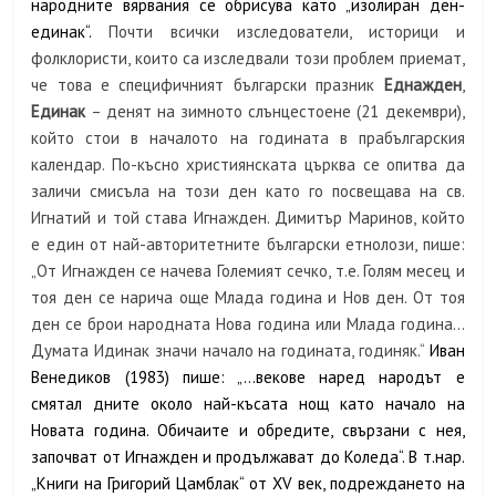
народните вярвания се обрисува като „изолиран ден-
единак“.
Почти всички изследователи, историци и
фолклористи, които са изследвали този проблем приемат,
че това е специфичният български празник
Еднажден
,
Единак
– денят на зимното слънцестоене (21 декември),
който стои в началото на годината в прабългарския
календар. По-късно християнската църква се опитва да
заличи смисъла на този ден като го посвещава на св.
Игнатий и той става Игнажден. Димитър Маринов, който
е един от най-авторитетните български етнолози, пише:
„От Игнажден се начева Големият сечко, т.е. Голям месец и
тоя ден се нарича още Млада година и Нов ден. От тоя
ден се брои народната Нова година или Млада година…
Думата Идинак значи начало на годината, годиняк.“
Иван
Венедиков (1983) пише: „…векове наред народът е
смятал дните около най-късата нощ като начало на
Новата година. Обичаите и обредите, свързани с нея,
започват от Игнажден и продължават до Коледа“. В т.нар.
„Книги на Григорий Цамблак“ от XV век, подреждането на