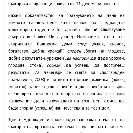
българските празници започва от 21 декември насетне.
Важно доказателство за празнуването на деня на
зимното слънцестоене като начало на следващата
календарна година е българският обичай
Сполязуване
(съкратено Поляз, Полязуване). Названието идва от
старинните български думи
спор
„успех, късмет,
богатство, добив, урожай“,
спорен
„богат на плодове,
добив, резултатен, урожаен“,
да наспори
„да даде урожай,
плодове, стока“,
сполай
„да успееш, да постигнеш
резултати“. 22 декември се смята за Сполязовден
(Граматиков, 2008) и по вида на онази „живинка“ (човек,
животно), наречен „сполязник“ или „полязник“, която първа
влезе през този ден в двора на стопанина се прави
заключение дали започващата на този ден година ще
бъде спорна (успешна) или неуспешна за този дом.
Дните Еднажден и Сполязовден свързват началото на
българската празнична система с празничната система