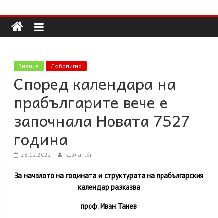
Долап
Skip
to
content
БГ
култура|
Знание
Любопитно
изкуство|
Според календара на
пътешествия|
прабългарите вече е
мода|
събития|
започнала Новата 7527
кухня|
година
реклама|
минало|
28.12.2022
Долап.бг
За началото на годината и структурата на прабългарския
календар разказва
проф. Иван Танев