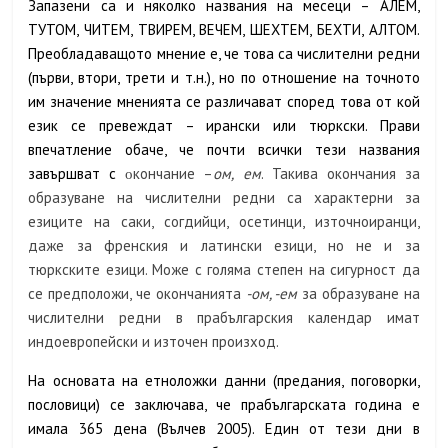
Запазени са и няколко названия на месеци – АЛЕМ,
ТУТОМ, ЧИТЕМ, ТВИРЕМ, ВЕЧЕМ, ШЕХТЕМ, БЕХТИ, АЛТОМ.
Преобладаващото мнение е, че това са числителни редни
(първи, втори, трети и т.н.), но по отношение на точното
им значение мненията се различават според това от кой
език се превеждат – ирански или тюркски. Прави
впечатление обаче, че почти всички тези названия
завършват с
кончание –
ом, ем
. Такива окончания за
о
образуване на числителни редни са характерни за
езиците на саки, согдийци, осетинци, източноиранци,
даже за френския и латински езици, но не и за
тюркските езици. Може с голяма степен на сигурност да
се предположи, че окончанията
-ом, -ем
за образуване на
числителни редни в прабългарския календар имат
индоевропейски и източен произход.
На основата на етноложки данни (предания, поговорки,
пословици) се заключава, че прабългарската година е
имала 365 дена (Вълчев 2005). Един от тези дни в