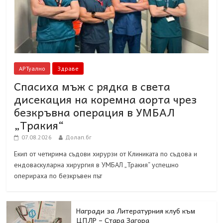
АРТуално
Здраве
Спасиха мъж с рядка в света
дисекация на коремна аорта чрез
безкръвна операция в УМБАЛ
„Тракия“
07.08.2026
Долап.бг
Екип от четирима съдови хирурзи от Клиниката по съдова и
ендоваскуларна хирургия в УМБАЛ „Тракия“ успешно
оперираха по безкръвен път
Награди за Литературния клуб към
ЦПЛР – Стара Загора