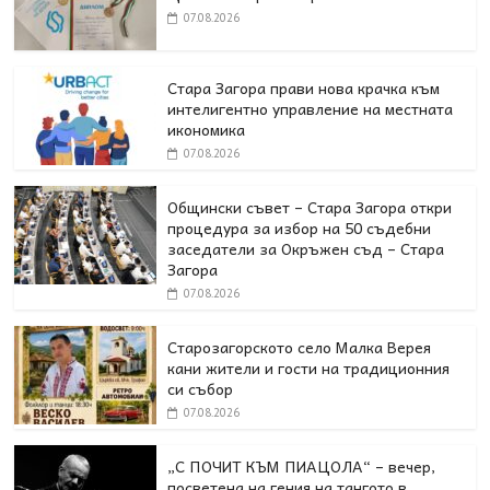
07.08.2026
Стара Загора прави нова крачка към
интелигентно управление на местната
икономика
07.08.2026
Общински съвет – Стара Загора откри
процедура за избор на 50 съдебни
заседатели за Окръжен съд – Стара
Загора
07.08.2026
Старозагорското село Малка Верея
кани жители и гости на традиционния
си събор
07.08.2026
„С ПОЧИТ КЪМ ПИАЦОЛА“ – вечер,
посветена на гения на тангото в