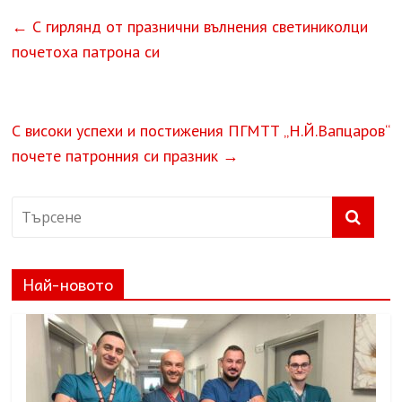
←
С гирлянд от празнични вълнения светиниколци
почетоха патрона си
С високи успехи и постижения ПГМТТ „Н.Й.Вапцаров“
почете патронния си празник
→
Най-новото