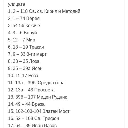
улицата
1.
2
–
118
Св. св. Кирил и Методий
.
2
1
–
74
Верея
.
3
54-56
Кокиче
.
4
3
–
6
Боруй
.
5
12
–
7
Мир
6.
18
–
19
Тракия
7.
9
–
33
3-ти март
8.
33
–
35
Лоза
9.
35
–
39а
Ясен
10.
15-17
Роза
–
11.
13а
39б,
Средна гора
12.
13а
–
43
Просвета
13.
39б
–
107
Меден Рудник
14.
49
–
44
Бреза
15.
102-103-104
Златен
Мост
16.
52
–
108
Св. Трифон
17.
64
–
89
Иван Вазов