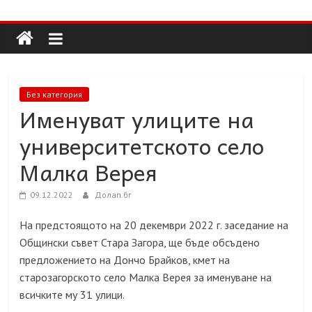
Долап
Skip
to
content
БГ
култура|
Без категория
изкуство|
Именуват улиците на
пътешествия|
университетското село
мода|
събития|
Малка Верея
кухня|
реклама|
09.12.2022
Долап.бг
минало|
На предстоящото на 20 декември 2022 г. заседание на
Общински съвет Стара Загора, ще бъде обсъдено
предложението на Дончо Брайков, кмет на
старозагорското село Малка Верея за именуване на
всичките му 31 улици.