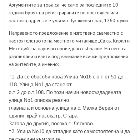
Аргументите за това са, че само за последните 10
години броят на регистрираните по постоянен или
настоящ адрес се е удвоил. Тук живеят над 1260 души.
Направеното предложение е изготвено съвместно с
настоятелството на местното читалище „Св.св. Кирил и
Методий“ на нарочно проведено събрание. На него са
разгледани и взети под внимание всички предложения
на жителите, а именно:
т.1. Да се обособи нова Улица No16 с о.т. от 51 до
118. Улица No1 да стане от
о.т. 2 до о.т 108. По този начин новосъздадената
улица No1 описва реално
главната и основна улица на с. Малка Верея от
единия край посока гр. Стара
Загора до другия,
посока с. Лясково.
т.2. Улица No10 да отпадне като
самостоятелна и да
се съедини към улица