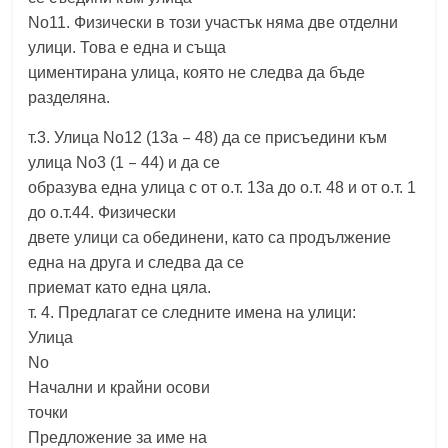
No11.
Физически
в
този участък няма две отделни
улици. Това е една и съща
циментирана улица, която не следва да бъде
разделяна.
–
т.3. Улица No12 (13а
48) да се присъедини към
–
улица No3 (1
44) и да се
образува една
улица с от о.т. 13а
до о.т. 48 и от о.т. 1
до о.т.44. Физически
двете улици са обединени,
като са продължение
една на друга и следва да се
приемат като една цяла.
т. 4. Предлагат се следните имена на улици:
Улица
No
Начални и крайни осови
точки
Предложение за име на