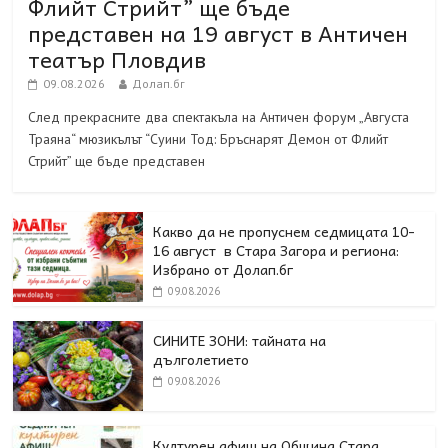
Флийт Стрийт” ще бъде
представен на 19 август в Античен
театър Пловдив
09.08.2026
Долап.бг
След прекрасните два спектакъла на Античен форум „Августа
Траяна“ мюзикълът “Суини Тод: Бръснарят Демон от Флийт
Стрийт” ще бъде представен
Какво да не пропуснем седмицата 10-
16 август в Стара Загора и региона:
Избрано от Долап.бг
09.08.2026
СИНИТЕ ЗОНИ: тайната на
дълголетието
09.08.2026
Културен афиш на Община Стара