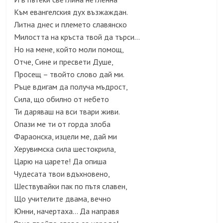
Към евангелския дух възжаждан.
Литна днес и племето славянско
Милостта на кръста твой да търси…
Но на мене, който моли помощ,
Отче, Сине и пресвети Душе,
Просещ – твойто слово дай ми.
Ръце вдигам да получа мъдрост,
Сила, що обилно от небето
Ти даряваш на вси твари живи.
Опази ме ти от горда злоба
Фараонска, изцели ме, дай ми
Херувимска сила шестокрила,
Царю на царете! Да опиша
Чудесата твои вдъхновено,
Шествувайки пак по пътя славен,
Що учителите двама, вечно
Юнни, начертаха… Да направя