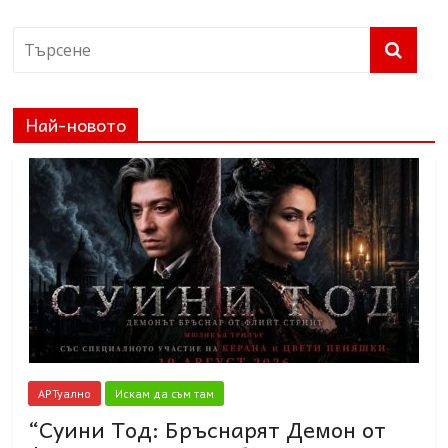
Най-новото
АРТуално
Искам да съм там
“Суини Тод: Бръснарят Демон от