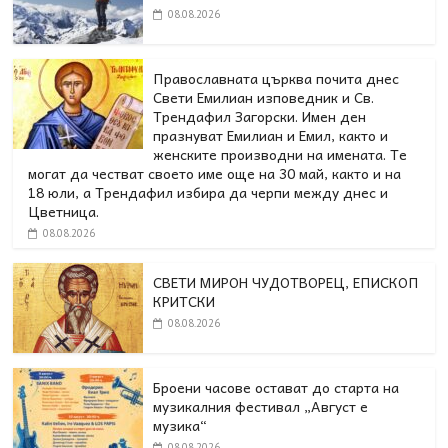
08.08.2026
Православната църква почита днес
Свети Емилиан изповедник и Св.
Трендафил Загорски. Имен ден
празнуват Емилиан и Емил, както и
женските производни на имената. Те
могат да честват своето име още на 30 май, както и на
18 юли, а Трендафил избира да черпи между днес и
Цветница.
08.08.2026
СВЕТИ МИРОН ЧУДОТВОРЕЦ, ЕПИСКОП
КРИТСКИ
08.08.2026
Броени часове остават до старта на
музикалния фестивал „Август е
музика“
08.08.2026