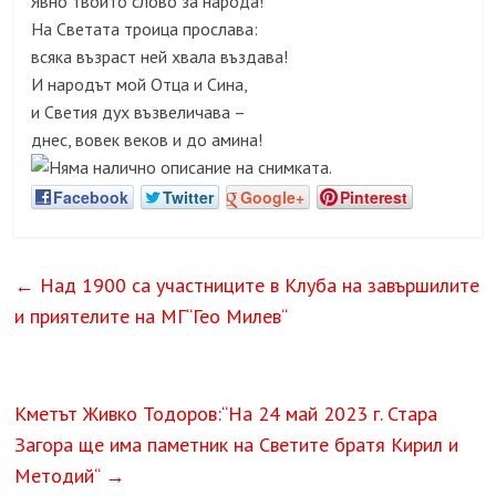
Явно твойто слово за народа!
На Светата троица прослава:
всяка възраст ней хвала въздава!
И народът мой Отца и Сина,
и Светия дух възвеличава –
днес, вовек веков и до амина!
Facebook
Twitter
Google+
Pinterest
←
Над 1900 са участниците в Клуба на завършилите
и приятелите на МГ“Гео Милев“
Кметът Живко Тодоров:“На 24 май 2023 г. Стара
Загора ще има паметник на Светите братя Кирил и
Методий“
→