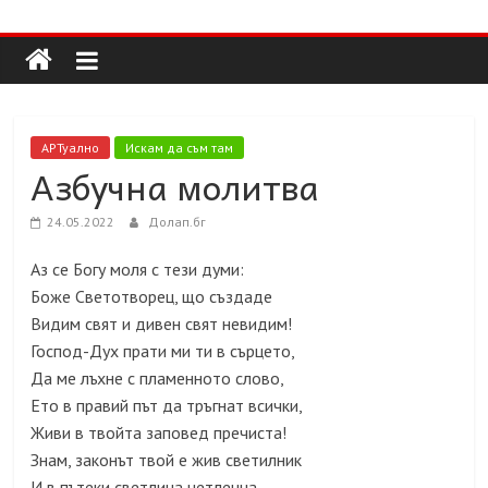
Долап
Skip
to
content
БГ
култура|
АРТуално
Искам да съм там
изкуство|
Азбучна молитва
пътешествия|
мода|
24.05.2022
Долап.бг
събития|
Аз се Богу моля с тези думи:
кухня|
Боже Светотворец, що създаде
реклама|
Видим свят и дивен свят невидим!
минало|
Господ-Дух прати ми ти в сърцето,
Да ме лъхне с пламенното слово,
Ето в правий път да тръгнат всички,
Живи в твойта заповед пречиста!
Знам, законът твой е жив светилник
И в пътеки светлина нетленна