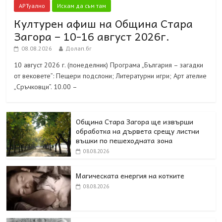
АРТуално
Искам да съм там
Културен афиш на Община Стара
Загора – 10-16 август 2026г.
08.08.2026
Долап.бг
10 август 2026 г. (понеделник) Програма „България – загадки
от вековете”: Пещери подслони; Литературни игри; Арт ателие
„Сръчковци”. 10.00 –
Община Стара Загора ще извърши
обработка на дървета срещу листни
въшки по пешеходната зона
08.08.2026
Магическата енергия на котките
08.08.2026