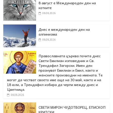
8 август е Международен ден на
котките
08.08.2026
Днес е международен ден на
алпинизма
08.08.2026
Православната църква почита днес
Свети Емилиан изповедник и Св.
Трендафил Загорски. Имен ден
празнуват Емилиан и Емил, както и
женските производни на имената. Те
могат да честват своето име още на 30 май, както и на
18 юли, а Трендафил избира да черпи между днес и
Цветница.
08.08.2026
СВЕТИ МИРОН ЧУДОТВОРЕЦ, ЕПИСКОП
КРИТСКИ