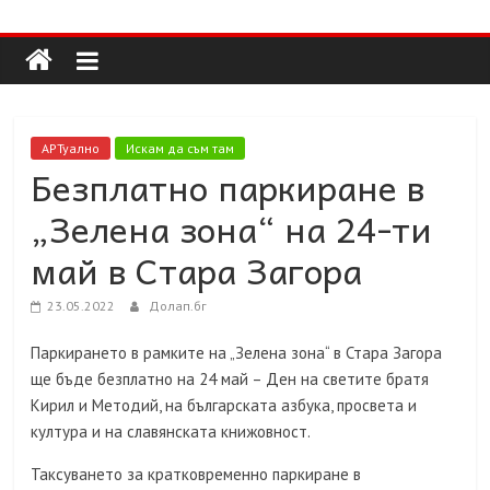
Долап
Skip
to
content
БГ
култура|
АРТуално
Искам да съм там
изкуство|
Безплатно паркиране в
пътешествия|
„Зелена зона“ на 24-ти
мода|
събития|
май в Стара Загора
кухня|
реклама|
23.05.2022
Долап.бг
минало|
Паркирането в рамките на „Зелена зона“ в Стара Загора
ще бъде безплатно на 24 май – Ден на светите братя
Кирил и Методий, на българската азбука, просвета и
култура и на славянската книжовност.
Таксуването за кратковременно паркиране в