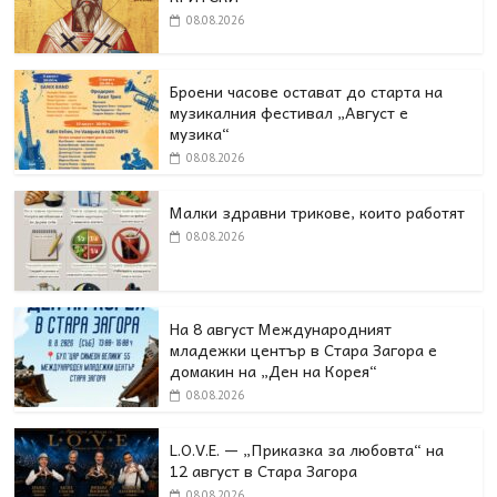
08.08.2026
Броени часове остават до старта на
музикалния фестивал „Август е
музика“
08.08.2026
Малки здравни трикове, които работят
08.08.2026
На 8 август Международният
младежки център в Стара Загора е
домакин на „Ден на Корея“
08.08.2026
L.O.V.E. — „Приказка за любовта“ на
12 август в Стара Загора
08.08.2026