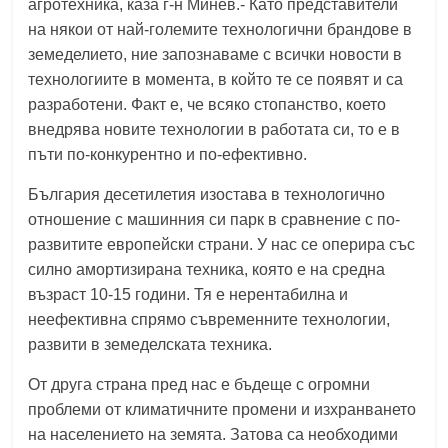
агротехника, каза г-н Минев.- Като представители
на някои от най-големите технологични брандове в
земеделието, ние запознаваме с всички новости в
технологиите в момента, в който те се появят и са
разработени. Факт е, че всяко стопанство, което
внедрява новите технологии в работата си, то е в
пъти по-конкурентно и по-ефективно.
България десетилетия изостава в технологично
отношение с машинния си парк в сравнение с по-
развитите европейски страни. У нас се оперира със
силно амортизирана техника, която е на средна
възраст 10-15 години. Тя е нерентабилна и
неефективна спрямо съвременните технологии,
развити в земеделската техника.
От друга страна пред нас е бъдеще с огромни
проблеми от климатичните промени и изхранването
на населението на земята. Затова са необходими