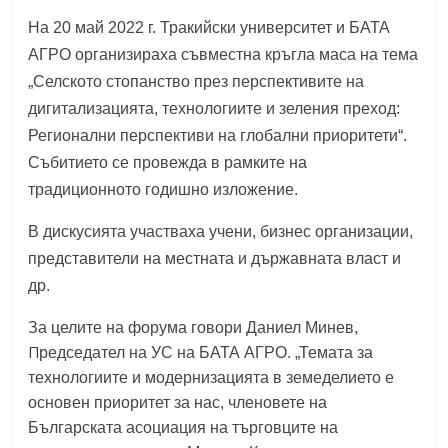
На
20
май 2022 г.
Тракийски университет и БАТА
АГРО организираха съвместна кръгла маса на тема
„
Селското стопанство през перспективите на
дигитализацията, технологиите и зеления преход:
Регионални перспективи на глобални приоритети“.
Събитието се провежда в ра
мките на
традиционното годишно изложение.
В дискусията участваха учени, бизнес организации,
представители на местната и държавната власт и
др.
За целите на форума говори Даниел Минев,
П
редседател на УС на БАТА АГРО. „Темата за
технологиите и модернизацията в земеделието е
основен приоритет за нас, членовете на
Българската асоциация на търговците на