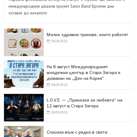
международния джазов проект Sanix Band Броени дни
остават до началото
Малки здравни трикове, които работят
08.08.2026
На 8 август Международният
младежки център в Стара Загора е
домакин на „Ден на Корея“
08.08.2026
L.O.V.E. — „Приказка за любовта“ на
12 август в Стара Загора
08.08.2026
Спасиха мъж с рядка в света