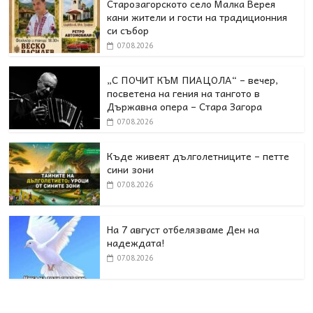
Старозагорското село Малка Верея
кани жители и гости на традиционния
си събор
07.08.2026
„С ПОЧИТ КЪМ ПИАЦОЛА“ – вечер,
посветена на гения на тангото в
Държавна опера – Стара Загора
07.08.2026
Къде живеят дълголетниците – петте
сини зони
07.08.2026
На 7 август отбелязваме Ден на
надеждата!
07.08.2026