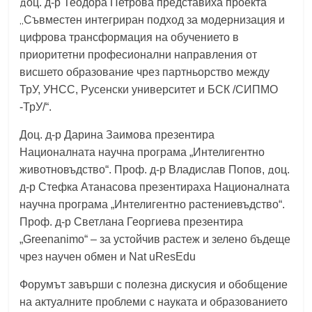
д
оц. д-р Теодора Петрова представиха проекта
„
Съвместен
интегриран
подход
за модернизация и
цифрова трансформация на обучението в
приоритетни професионални направления от
висшето образование чрез партньорство между
ТрУ, УНСС, Русенски университет и БСК /СИПМО
-ТрУ/“.
Доц. д-р Дарина Заимова презентира
Националната научна програма „Интелигентно
д
животновъдство“. Проф. д-р Владислав Попов,
оц.
д-р Стефка Атанасова презентираха Националната
научна програма „Интелигентно растениевъдство“.
Проф. д-р
Светлана Георгиева презентира
„Greenanimo“
–
за устойчив растеж
и зелено бъдеще
чрез научен обмен и Nat
uResEdu
Форумът завърши с полезна дискусия и обобщение
на актуалните проблеми с науката
и
образованието