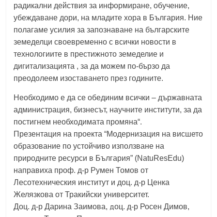
радикални действия за информиране, обучение,
убеждаване дори, на младите хора в България. Ние
полагаме усилия за запознаване на българските
земеделци своевременно с всички новости в
технологиите в престижното земеделие и
дигитализацията , за да можем по-бързо да
преодолеем изоставането през годините.
Необходимо е да се обединим всички – държавната
администрация, бизнесът, научните институти, за да
постигнем необходимата промяна“.
Презентация на проекта “Модернизация на висшето
образование по устойчиво използване на
природните ресурси в България” (NatuResEdu)
направиха проф. д-р Румен Томов от
Лесотехническия институт и доц. д-р Ценка
Желязкова от Тракийски университет.
д
Доц. д-р Дарина Заимова,
оц. д-р Росен Димов,