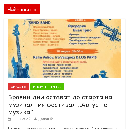
Най-новото
АРТуално
Искам да съм там
Броени дни остават до старта на
музикалния фестивал „Август е
музика“
08.08.2026
Долап.бг
Първата фестивална вечер на „Август е музика“ ще започне с