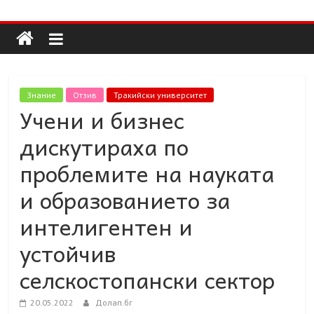
Долап
Skip
to
content
БГ
култура|
Знание
Отзив
Тракийски университет
изкуство|
Учени и бизнес
пътешествия|
дискутираха по
мода|
събития|
проблемите на науката
кухня|
и образованието за
реклама|
минало|
интелигентен и
устойчив
селскостопански сектор
20.05.2022
Долап.бг