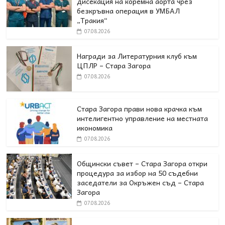
дисекация на коремна аорта чрез
безкръвна операция в УМБАЛ
„Тракия“
07.08.2026
Награди за Литературния клуб към
ЦПЛР – Стара Загора
07.08.2026
Стара Загора прави нова крачка към
интелигентно управление на местната
икономика
07.08.2026
Общински съвет – Стара Загора откри
процедура за избор на 50 съдебни
заседатели за Окръжен съд – Стара
Загора
07.08.2026