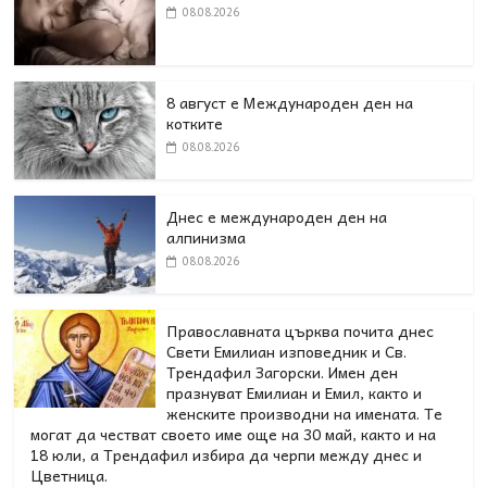
08.08.2026
8 август е Международен ден на
котките
08.08.2026
Днес е международен ден на
алпинизма
08.08.2026
Православната църква почита днес
Свети Емилиан изповедник и Св.
Трендафил Загорски. Имен ден
празнуват Емилиан и Емил, както и
женските производни на имената. Те
могат да честват своето име още на 30 май, както и на
18 юли, а Трендафил избира да черпи между днес и
Цветница.