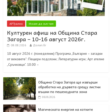
АРТуално
Искам да съм там
Културен афиш на Община Стара
Загора – 10-16 август 2026г.
08.08.2026
Долап.бг
10 август 2026 г. (понеделник) Програма „България – загадки
от вековете”: Пещери подслони; Литературни игри; Арт ателие
„Сръчковци”. 10.00 –
Община Стара Загора ще извърши
обработка на дървета срещу листни
въшки по пешеходната зона
08.08.2026
Магическата енергия на котките