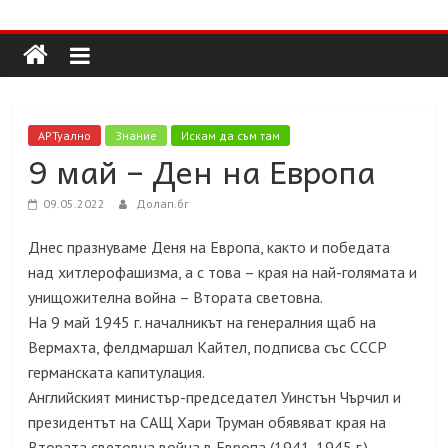
Долап
Skip
to
content
БГ
култура|
АРТуално
Знание
Искам да съм там
изкуство|
9 май – Ден на Европа
пътешествия|
мода|
09.05.2022
Долап.бг
събития|
Днес празнуваме Деня на Европа, както и победата
кухня|
над хитлерофашизма, а с това – края на най-голямата и
реклама|
унищожителна война – Втората световна.
минало|
На 9 май 1945 г. началникът на генералния щаб на
Вермахта, фелдмаршал Кайтел, подписва със СССР
германската капитулация.
Английският министър-председател Уинстън Чърчил и
президентът на САЩ Хари Труман обявяват края на
Втората световна война в Европа (1941-1945 г.).