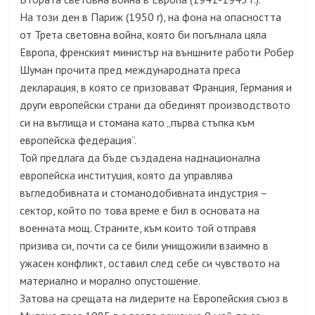
На този ден в Париж (1950 г), на фона на опасността
от Трета световна война, която би погълнала цяла
Европа, френският министър на външните работи Робер
Шуман прочита пред международната преса
декларация, в която се призовават Франция, Германия и
други европейски страни да обединят производството
си на въглища и стомана като „първа стъпка към
европейска федерация“.
Той предлага да бъде създадена наднационална
европейска институция, която да управлява
въгледобивната и стоманодобивната индустрия –
сектор, който по това време е бил в основата на
военната мощ. Страните, към които той отправя
призива си, почти са се били унищожили взаимно в
ужасен конфликт, оставил след себе си чувството на
материално и морално опустошение.
Затова на срещата на лидерите на Европейския съюз в