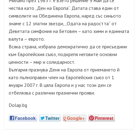
Милано през 1985 г. е взето решение 9 май да се
чества като „Ден на Европа“.
Датата става един от
символите на Обединена Европа, наред със синьото
знаме с 12 златни звезди, „Одата на радостта“ от
Деветата симфония на Бетовен – като химн и единната
валута – еврото.
Всяка страна, избрала демократично да се присъедини
към Европейския съюз, подкрепя неговите основни
ценности – мир и солидарност.
България празнува Деня на Европа от приемането й
като пълноправен член на Европейския съюз от 1
януари 2007 г. В цяла Европа и у нас този ден се
отбелязва с различни празнични прояви.
Dolap.bg
Facebook
Twitter
Google+
Pinterest