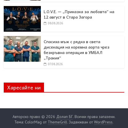
L.O.V.E. — „Приказка за любовта“ на
12 август в Стара Загора
08.08.2026
Спасиха мъж с рядка в света
дисекация на коремна аорта чрез
безкръвна операция в УМБАЛ
„Тракия“
07.08.2026
Харесайте ни
Авторско право © 2026
Долап БГ
. Всички права запазени.
Тема: ColorMag от
ThemeGrill
. Задвижван от
WordPress
.