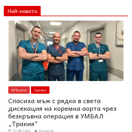
Най-новото
АРТуално
Здраве
Спасиха мъж с рядка в света
дисекация на коремна аорта чрез
безкръвна операция в УМБАЛ
„Тракия“
07.08.2026
Долап.бг