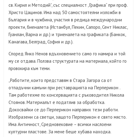
св. Кирил и Методий”, със специалност „Графика“ при проф.
Христо Цацинов. Има над 50 самостоятелни изложби в
България и в чужбина, участия в редица международни
проекти, биеналета (Истанбул, Пекин, Сапоро, Сент Никлас,
Гуанлан, Варна и др.) и триеналета на графиката (Банкок,
Канагава, Белград, София и др.).
Според Янко Ненов вдъхновението само го намира и той
му се отдава. Ползва структурата на материала, който го
провокира към теми.
„Работите, които представям в Стара Загора са от
отпадъчни камъни при реставрацията на Перперикон .
Там работехме по консервацията с ръководител Никола
Стоянов. Материалът е податлив за обработка.
Докосвайки се до Перперикон направих тези работи.
Изобразени са светци, защото Перперикон е свято място.
Има Античност, Средновековие – всички наслоени
културни пластове. За мене беше хубава находка.