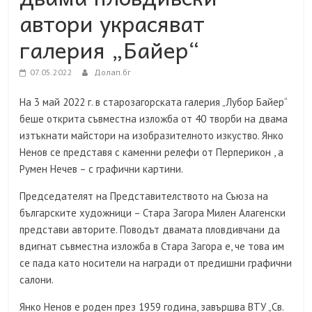
автори украсяват
галерия „Байер“
07.05.2022
Долап.бг
На 3 май 2022 г. в старозагорската галерия „Лубор Байер“
беше открита съвместна изложба от 40 творби на двама
изтъкнати майстори на изобразителното изкуство. Янко
Ненов се представя с каменни релефи от Перперикон , а
Румен Нечев – с графични картини.
Председателят на Представителството на Съюза на
българските художници – Стара Загора Милен Алагенски
представи авторите. Поводът двамата пловдивчани да
вдигнат съвместна изложба в Стара Загора е, че това им
се пада като носители на награди от предишни графични
салони.
Янко Ненов е роден през 1959 година, завършва ВТУ „Св.