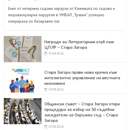
Екип от четирима съдови хирурзи от Клиниката по съдова и
ендоваскуларна хирургия в УМБАЛ „Тракия“ успешно
оперираха по безкръвен път
Награди за Литературния клуб към
ЦПЛР – Стара Загора
07.08.2026
Стара Загора прави нова крачка към
интелигентно управление на местната
икономика
07.08.2026
Общински съвет – Стара Загора откри
процедура за избор на 50 съдебни
заседатели за Окръжен съд – Стара
Загора
07.08.2026