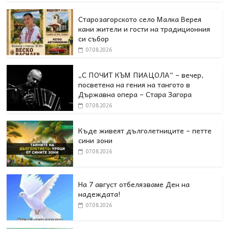
Старозагорското село Малка Верея
кани жители и гости на традиционния
си събор
07.08.2026
„С ПОЧИТ КЪМ ПИАЦОЛА“ – вечер,
посветена на гения на тангото в
Държавна опера – Стара Загора
07.08.2026
Къде живеят дълголетниците – петте
сини зони
07.08.2026
На 7 август отбелязваме Ден на
надеждата!
07.08.2026