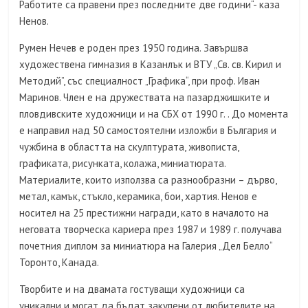
Работите са правени през последните две години“- каза
Ненов.
Румен Нечев е роден през 1950 година. Завършва
художествена гимназия в Казанлък и ВТУ „Св. св. Кирил и
Методий”, със специалност „Графика“, при проф. Иван
Маринов. Член е на дружествата на пазарджишките и
пловдивските художници и на СБХ от 1990 г. . До момента
е направил над 50 самостоятелни изложби в България и
чужбина в областта на скулптурата, живописта,
графиката, рисунката, колажа, миниатюрата.
Материалите, които използва са разнообразни – дърво,
метал, камък, стъкло, керамика, бои, хартия. Ненов е
носител на 25 престижни награди, като в началото на
неговата творческа кариера през 1987 и 1989 г. получава
почетния диплом за миниатюра на Галерия „Дел Белло“
Торонто, Канада.
Творбите и на двамата гостуващи художници са
уникални и могат да бъдат закупени от любителите на