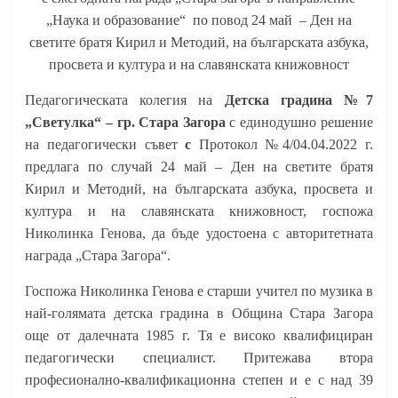
„Наука и образование“ по повод 24 май – Ден на
светите братя Кирил и Методий, на българската азбука,
просвета и култура и на славянската книжовност
Педагогическата колегия на
Детска градина №7
„Светулка“ – гр. Стара Загора
с единодушно решение
на педагогически съвет
с
Протокол №4/04.04.2022 г.
предлага по случай 24 май – Ден на светите братя
Кирил и Методий, на българската азбука, просвета и
култура и на славянската книжовност, госпожа
Николинка Генова, да бъде удостоена с авторитетната
награда „Стара Загора“.
Госпожа Николинка Генова е старши учител по музика в
най-голямата детска градина в Община Стара Загора
още от далечната 1985 г. Тя е високо квалифициран
педагогически специалист. Притежава втора
профeсионално-квалификационна степен и е с над 39