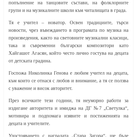
попълнение на танцовите състави, на фолклорните
групи и на музикалните школи към читалищата в града.
Тя е учител – новатор. Освен традициите, търси
новости, чрез въвеждането в програмата по музика на
произведения, както на световните музикални класици,
така и съвременни български композитори като
Хайгашот Агасян, който често лично гостува на децата
от детската градина.
Госпожа Николинка Генова е любим учител на децата,
към които се отнася с любов и внимание, а тя се ползва
с уважение и висок авторитет.
През всичките тези години, тя неуморно работи за
издигане авторитета и имиджа на ДГ №7 „Светулка“,
мотивира и подпомага изявите и постиженията на
децата и учителите.
Удостояването с наградата „Стара Загора“, ще бъде