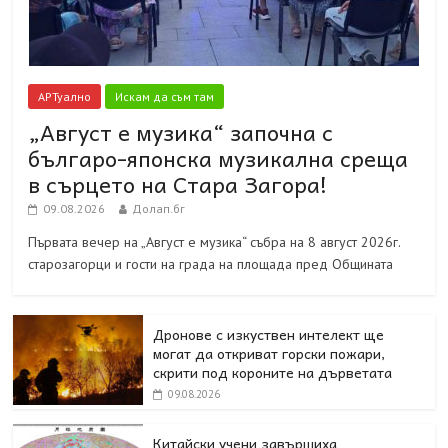
АРТуално
Искам да съм там
„Август е музика“ започна с
българо-японска музикална среща
в сърцето на Стара Загора!
09.08.2026
Долап.бг
Първата вечер на „Август е музика“ събра на 8 август 2026г.
старозагорци и гости на града на площада пред Общината
Дронове с изкуствен интелект ще
могат да откриват горски пожари,
скрити под короните на дърветата
09.08.2026
Китайски учени завършиха