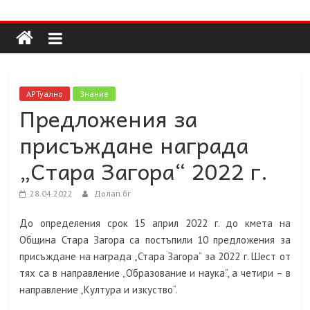
Долап
Skip
to
content
БГ
култура|
АРТуално
Знание
изкуство|
Предложения за
пътешествия|
присъждане награда
мода|
събития|
„Стара Загора“ 2022 г.
кухня|
реклама|
28.04.2022
Долап.бг
минало|
До определения срок 15 април 2022 г. до кмета на
Община Стара Загора са постъпили 10 предложения за
присъждане на награда „Стара Загора“ за 2022 г. Шест от
тях са в направление „Образование и наука“, а четири – в
направление „Култура и изкуство“.