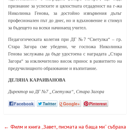
признание за успехите и цялостната отдаденост на г-жа
Николинка Генова, за достойно извървения дълъг
професионален път до днес, но и вдъхновение и стимул
за бъдещето на всеки начинаещ учител.
Педагогическата колегия при ДГ №7 “Светулка“ – гр.
Стара Загора сме убедени, че госпожа Николинка
Генова заслужава да бъде удостоена с наградата „Стара
Загора“ за изключително висок принос в развитието на
предучилищното образование и възпитание.
ДЕЛЯНА КАРАИВАНОВА
Директор на ДГ №7 „Светулка“,
Стара Загора
Facebook
Twitter
Google+
Pinterest
←
Филм и книга „Завет, писмата на баща ми“ събраха