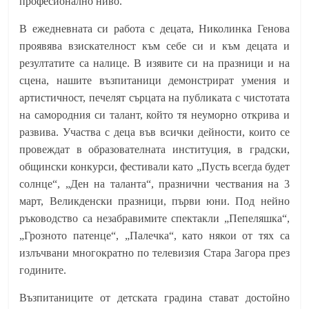
професионално ниво.
В ежедневната си работа с децата, Николинка Генова
проявява взискателност към себе си и към децата и
резултатите са налице. В изявите си на празници и на
сцена, нашите възпитаници демонстрират умения и
артистичност, печелят сърцата на публиката с чистотата
на самородния си талант, който тя неуморно открива и
развива. Участва с деца във всички дейности, които се
провеждат в образователната институция, в градски,
общински конкурси, фестивали като „Пусть всегда будет
солнце“, „Ден на таланта“, празнични чествания на 3
март, Великденски празници, първи юни. Под нейно
ръководство са незабравимите спектакли „Пепеляшка“,
„Грозното патенце“, „Палечка“, като някои от тях са
излъчвани многократно по телевизия Стара Загора през
годините.
Възпитаниците от детската градина стават достойно