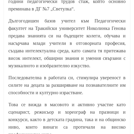
години педагогически трудов стаж, който основно
преминава в ДГ №7 „Светулка“.
Дългогодишен базов учител към Педагогически
факултет на Тракийски университет Николинка Генова
предава знанията си на бъдещите колеги, обучава и
насърчава млади учители в отговорната професия,
създава интелектуална среда, като самата тя притежава
висок интелект, обширни знания и умения свързани с
музикалното и изобразително изкуство.
Последователна в работата си, стимулира увереност в
силите на децата за разширяване на познавателните им
способности и културно израстване.
Това се вижда в масовото и активно участие като
сценарист, режисьор и хореограф на празници и
конкурси, както в детската градина, така и на общинско
ниво, които винаги са протичали на високо