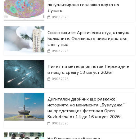
актуализирана геоложка карта на
Луната
09.08.2026
Синоптиците: Арктически студ атакува
Балканите. Фалшивата зима идва със
сняг у нас
09.08.2026
Пикът на метеорния поток Персеиди е
в нощта срещу 13 август 2026г.
09.08.2026
Дигитален двойник ще разкаже
историята на монумента „Бузлуджа“
на предстоящия фестивал Open
Buzludzha от 14 до 16 август 2026г.
09.08.2026
На 9 август се отбелязва