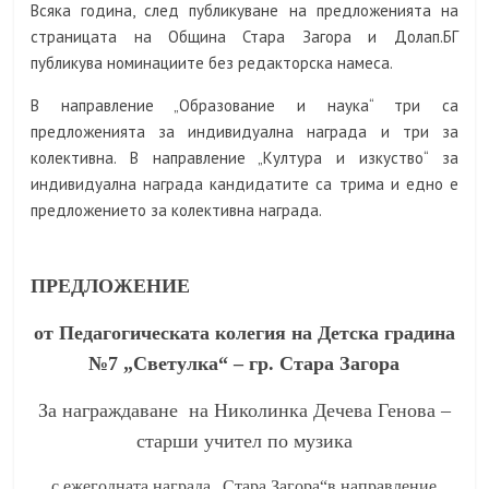
Всяка година, след публикуване на предложенията на
страницата на Община Стара Загора и Долап.БГ
публикува номинациите без редакторска намеса.
В направление „Образование и наука“ три са
предложенията за индивидуална награда и три за
колективна. В направление „Култура и изкуство“ за
индивидуална награда кандидатите са трима и едно е
предложението за колективна награда.
ПРЕДЛОЖЕНИЕ
от Педагогическата колегия на Детска градина
№7 „Светулка“ – гр. Стара Загора
За награждаване на Николинка Дечева Генова –
старши учител по музика
с ежегодната награда „Стара Загора“в направление