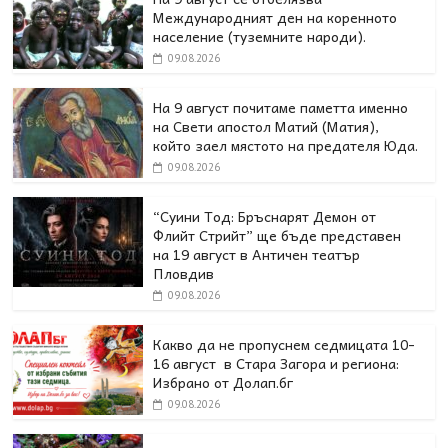
Международният ден на коренното
население (туземните народи).
09.08.2026
На 9 август почитаме паметта именно
на Свети апостол Матий (Матия),
който заел мястото на предателя Юда.
09.08.2026
“Суини Тод: Бръснарят Демон от
Флийт Стрийт” ще бъде представен
на 19 август в Античен театър
Пловдив
09.08.2026
Какво да не пропуснем седмицата 10-
16 август в Стара Загора и региона:
Избрано от Долап.бг
09.08.2026