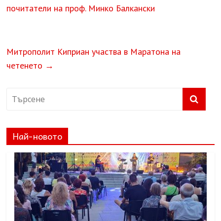
почитатели на проф. Минко Балкански
Митрополит Киприан участва в Маратона на
четенето
→
Най-новото