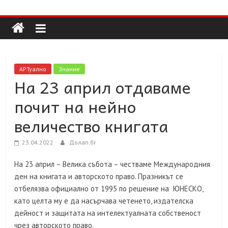
Долап
Skip
to
content
БГ
култура|
АРТуално
Знание
изкуство|
На 23 април отдаваме
пътешествия|
почит на нейно
мода|
събития|
величество книгата
кухня|
реклама|
23.04.2022
Долап.бг
минало|
На 23 април – Велика събота – честваме Международния
ден на книгата и авторското право. Празникът се
отбелязва официално от 1995 по решение на ЮНЕСКО,
като целта му е да насърчава четенето, издателска
дейност и защитата на интелектуалната собственост
чрез авторското право.