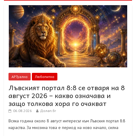
АРТуално
Любопитно
Лъвският портал 8:8 се отваря на 8
август 2026 – какво означава и
защо толкова хора го очакват
06.08.2026
Долап.бг
Всяка година около 8 август интересът към Лъвския портал 8:8
нараства. За мнозина това е период на ново начало, силна