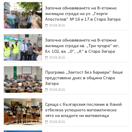
Започна обновяването на 8-етажна
жилищна сграда на ул. „Георги
Апостолов“ № 16 и 17 в Стара Загора
05.08.2026
Започна обновяването на 8-етажна
жилищна сграда кв. „Три чучура“ юг,
бл. 102, вх. „0“, „А“ в Стара Загора
05.08.2026
Програма „Заетост без бариери“ беше
представена днес в oбщина Стара
Загора
05.08.2026
Среща с българския посланик в Ханой
отбеляза успешното математическо
лято на младите ни математици
05.08.2026