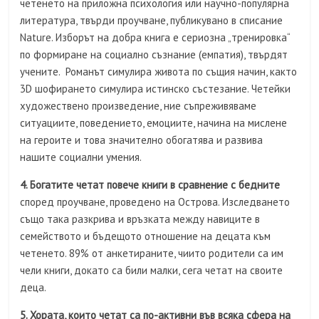
четенето на приложна психология или научно-популярна
литература, твърди проучване, публикувано в списание
Nature. Изборът на добра книга е сериозна „тренировка“
по формиране на социално съзнание (емпатия), твърдят
учените. Романът симулира живота по същия начин, както
3D шофирането симулира истинско състезание. Четейки
художествено произведение, ние съпреживяваме
ситуациите, поведението, емоциите, начина на мислене
на героите и това значително обогатява и развива
нашите социални умения.
4. Богатите четат повече книги в сравнение с бедните
според проучване, проведено на Острова. Изследването
също така разкрива и връзката между навиците в
семейството и бъдещото отношение на децата към
четенето. 89% от анкетираните, чиито родители са им
чели книги, докато са били малки, сега четат на своите
деца.
5. Хората, които четат са по-активни във всяка сфера на