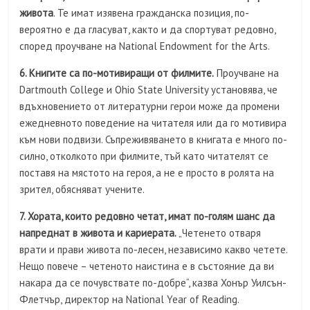
живота
. Те имат изявена гражданска позиция, по-
вероятно е да гласуват, както и да спортуват редовно,
според проучване на National Endowment for the Arts.
6. Книгите са по-мотивиращи от филмите.
Проучване на
Dartmouth College и Ohio State University установява, че
вдъхновението от литературни герои може да промени
ежедневното поведение на читателя или да го мотивира
към нови подвизи. Съпреживяването в книгата е много по-
силно, отколкото при филмите, тъй като читателят се
поставя на мястото на героя, а не е просто в ролята на
зрител, обясняват учените.
7. Хората, които редовно четат, имат по-голям шанс да
напреднат в живота и кариерата.
„Четенето отваря
врати и прави живота по-лесен, независимо какво четете.
Нещо повече – четеното наистина е в състояние да ви
накара да се почувствате по-добре“, казва Хонър Уилсън-
Флетчър, директор на National Year of Reading.