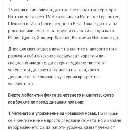
23 април e символична дата за световната литература.
На тази дата през 1616 са починали Мигел де Сервантес,
Шекспир и Инка Гарсиласо де ла Вега. Това е датата на
раждане или смърт и на други изтъкнати автори като
Морис Дрюон, Халдоур Лакснес, Владимир Набоков и др.
Днес цял свят отдава почит на книгите и авторите им с
различни събития, които насърчават хората и по-
специално младите, да открият удоволствието от
четенето и да зачетат приноса на тези, които
допринасят за социално-културния прогрес на
човечеството.
Вижте любопитни факти за четенето и книгите, които
подбрахме по повод днешния празник:
1. Четенето е упражнение за човешкия мозък.
Потапяйки
се в книгите ние не просто следваме сюжета, но и караме
въображението си да работи усилено, казват учени от