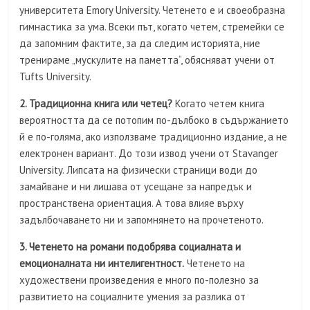
университета Emory University. Четенето е и своеобразна
гимнастика за ума. Всеки път, когато четем, стремейки се
да запомним фактите, за да следим историята, ние
тренираме „мускулите на паметта“, обясняват учени от
Tufts University.
2. Традиционна книга или четец?
Когато четем книга
вероятността да се потопим по-дълбоко в съдържанието
й е по-голяма, ако използваме традиционно издание, а не
електронен вариант. До този извод учени от Stavanger
University. Липсата на физически страници води до
замайване и ни лишава от усещане за напредък и
пространствена ориентация. А това влияе върху
задълбочаването ни и запомнянето на прочетеното.
3. Четенето на романи подобрява социалната и
емоционалната ни интелигентност.
Четенето на
художествени произведения е много по-полезно за
развитието на социалните умения за разлика от