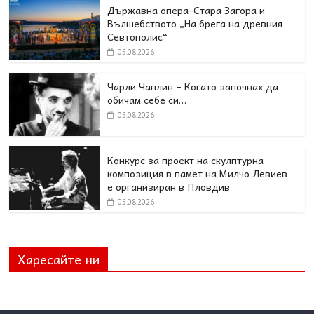
Държавна опера-Стара Загора и
Вълшебството „На брега на древния
Севтополис“
05.08.2026
Чарли Чаплин – Когато започнах да
обичам себе си…
05.08.2026
Конкурс за проект на скулптурна
композиция в памет на Милчо Левиев
е организиран в Пловдив
05.08.2026
Харесайте ни