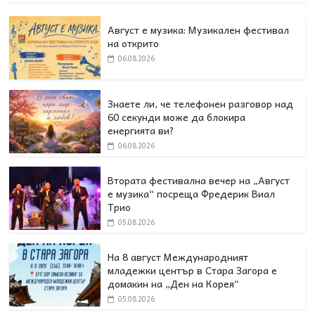
Август е музика: Музикален фестивал
на открито
06.08.2026
Знаете ли, че телефонен разговор над
60 секунди може да блокира
енергията ви?
06.08.2026
Втората фестивална вечер на „Август
е музика“ посреща Фредерик Виал
Трио
05.08.2026
На 8 август Международният
младежки център в Стара Загора е
домакин на „Ден на Корея“
05.08.2026