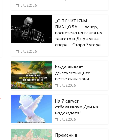
07.08.2026
„С ПОЧИТ КЪМ
ПИАЦОЛА“ – вечер,
посветена на гения на
тангото в Държавна
опера – Стара Загора
07.08.2026
Къде живеят
дълголетниците –
петте сини зони
07.08.2026
→
На 7 август
отбелязваме Ден на
надеждата!
07.08.2026
Промени в