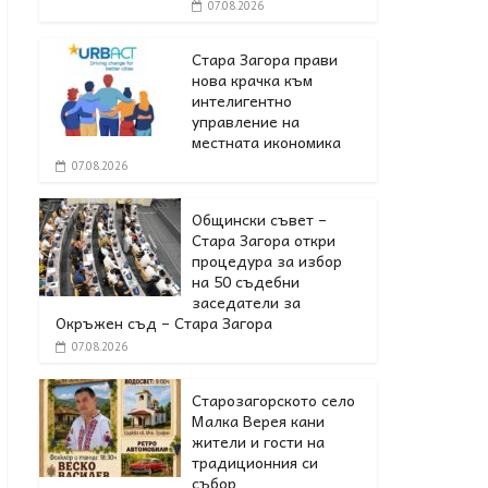
07.08.2026
Стара Загора прави
нова крачка към
интелигентно
управление на
местната икономика
07.08.2026
Общински съвет –
Стара Загора откри
процедура за избор
на 50 съдебни
заседатели за
Окръжен съд – Стара Загора
07.08.2026
Старозагорското село
Малка Верея кани
жители и гости на
традиционния си
събор