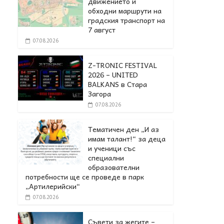
движението и
обходни маршрути на
градския транспорт на
7 август
07.08.2026
Z-TRONIC FESTIVAL
2026 – UNITED
BALKANS в Стара
Загора
07.08.2026
Тематичен ден „И аз
имам талант!“ за деца
и ученици със
специални
образователни
потребности ще се проведе в парк
„Артилерийски“
07.08.2026
Съвети за жегите –