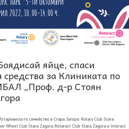
Боядисай яйце, спаси
а средства за Клиниката по
МБАЛ „Проф. д-р Стоян
агора
тарианското семейство в Стара Загора: Rotary Club Stara
nner Wheel Club Stara Zagora, Rotaract Club Stara Zagora и Interact