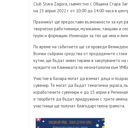
Club Stara Zagora, съвместно с Община Стара За
на 23 април 2022 г. от 10:00 до 14:00 часа в цен
Празникът ще предостави възможности за куп ра
творчески работилници, музикални, танцови и сп
групи и формации. Изненади за тях ще има и лич
По време на събитието ще се проведе Великденск
Всички събрани средства от продадените стоки 
кутии, ще бъдат инвестирани в закупуването на
нуждите на Клиниката по неонатология към УМБАЛ
Участие в базара могат да вземат деца и подрас
сувенир. Те могат да бъдат тематична украса, п
изработените сувенири е до 15 април в Региона
е творбите да бъдат придружени с трите имена, в
участници ще получат благодарствена грамота.