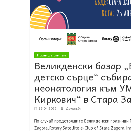
Искам да съм там
Великденски базар „
детско сърце“ събир
неонатология към У
Киркович“ в Стара З
13.04.2022
Долап.бг
По случай предстоящите Великденски празници Ро
Zagora, Rotary Satellite e-Club of Stara Zagora, I