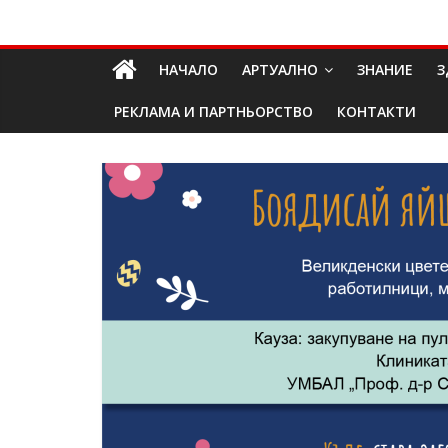
Skip
Долап
to
content
НАЧАЛО
АРТУАЛНО
ЗНАНИЕ
З
БГ
РЕКЛАМА И ПАРТНЬОРСТВО
КОНТАКТИ
култура|
изкуство|
пътешествия|
мода|
събития|
кухня|
реклама|
минало|