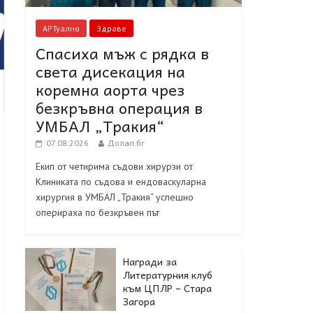
АРТуално
Здраве
Спасиха мъж с рядка в
света дисекация на
коремна аорта чрез
безкръвна операция в
УМБАЛ „Тракия“
07.08.2026
Долап.бг
Екип от четирима съдови хирурзи от
Клиниката по съдова и ендоваскуларна
хирургия в УМБАЛ „Тракия“ успешно
оперираха по безкръвен път
Награди за
Литературния клуб
към ЦПЛР – Стара
Загора