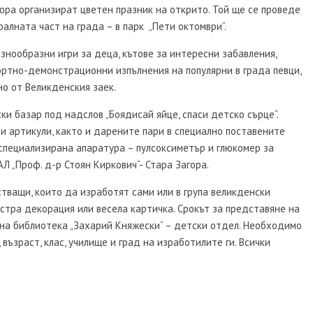
гора организират цветен празник на открито. Той ще се проведе
тралната част на града – в парк „Пети октомври“.
знообразни игри за деца, кътове за интересни забавления,
ортно-демонстрационни изпълнения на популярни в града певци,
но от Великденския заек.
и базар под надслов „Боядисай яйце, спаси детско сърце“.
и артикули, както и дарените пари в специално поставените
 специализирана апаратура – пулсоксиметър и глюкомер за
 „Проф. д-р Стоян Киркович“- Стара Загора.
тващи, които да изработят сами или в група великденски
ъстра декорация или весела картичка. Срокът за представяне на
лна библиотека „Захарий Княжески“ – детски отдел. Необходимо
ъзраст, клас, училище и град на изработилите ги. Всички