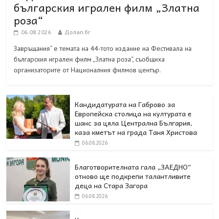
българския игрален филм „Златна
роза“
06.08.2026
Долап.бг
Завръщания“ е темата на 44-тото издание на Фестивала на
българския игрален филм „Златна роза“, съобщиха
организаторите от Националния филмов център.
Кандидатурата на Габрово за
Европейска столица на културата е
шанс за цяла Централна България,
каза кметът на града Таня Христова
06.08.2026
Благотворителната гала „ЗАЕДНО“
отново ще подкрепи талантливите
деца на Стара Загора
06.08.2026