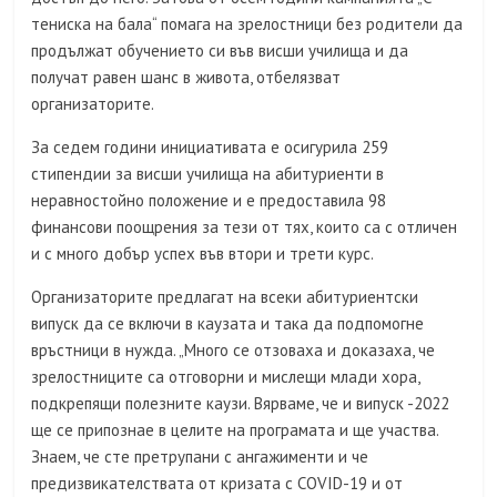
тениска на бала“ помага на зрелостници без родители да
продължат обучението си във висши училища и да
получат равен шанс в живота, отбелязват
организаторите.
За седем години инициативата е осигурила 259
стипендии за висши училища на абитуриенти в
неравностойно положение и е предоставила 98
финансови поощрения за тези от тях, които са с отличен
и с много добър успех във втори и трети курс.
Организаторите предлагат на всеки абитуриентски
випуск да се включи в каузата и така да подпомогне
връстници в нужда. „Много се отзоваха и доказаха, че
зрелостниците са отговорни и мислещи млади хора,
подкрепящи полезните каузи. Вярваме, че и випуск -2022
ще се припознае в целите на програмата и ще участва.
Знаем, че сте претрупани с ангажименти и че
предизвикателствата от кризата с COVID-19 и от