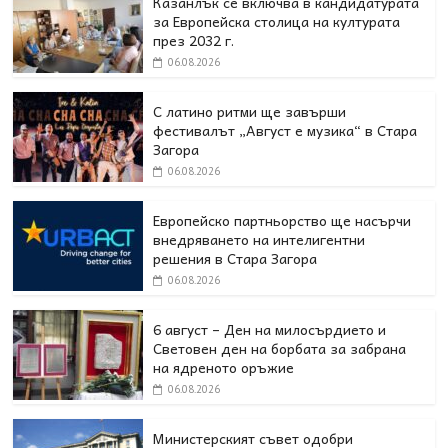
Казанлък се включва в кандидатурата
за Европейска столица на културата
през 2032 г.
06.08.2026
С латино ритми ще завърши
фестивалът „Август е музика“ в Стара
Загора
06.08.2026
Европейско партньорство ще насърчи
внедряването на интелигентни
решения в Стара Загора
06.08.2026
6 август – Ден на милосърдието и
Световен ден на борбата за забрана
на ядреното оръжие
06.08.2026
Министерският съвет одобри