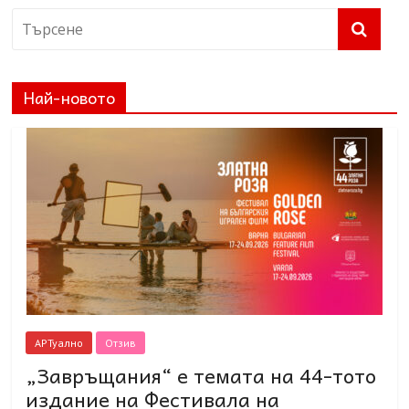
Най-новото
АРТуално
Отзив
„Завръщания“ е темата на 44-тото
издание на Фестивала на