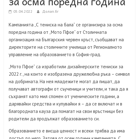
за осма поредна година
05.04.2022
Долап.бг
Кампанията „С тениска на бала“ се организира за осма
поредна година от „Мото Пфое“ от Столичната
организация на Българския червен кръст, съобщават на
директорите на столичните училища от Регионалното
управление на образованието в София-град.
„Мото Пфое“ са изработили дизайнерските тениски за
2022 г., на които е изобразена дружелюбна ръка – символ
на добрината. На нея младежите могат да пишат, да
получават автографи от съученици и учители, и така да я
съхранят като мил спомен от ученическите години, а
дарявайки средства и купувайки я – да се включат и в
благородната кауза да помагат на свои връстници без
родители да продължат образованието си.
Образованието е висша ценност и всеки трябва да има
достъп до него. Затова от осем години кампанията „С