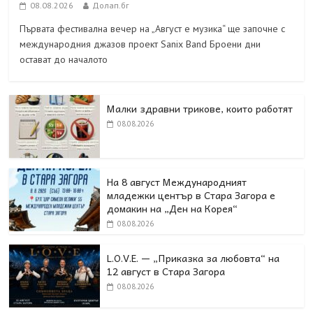
08.08.2026
Долап.бг
Първата фестивална вечер на „Август е музика“ ще започне с
международния джазов проект Sanix Band Броени дни
остават до началото
Малки здравни трикове, които работят
08.08.2026
На 8 август Международният
младежки център в Стара Загора е
домакин на „Ден на Корея“
08.08.2026
L.O.V.E. — „Приказка за любовта“ на
12 август в Стара Загора
08.08.2026