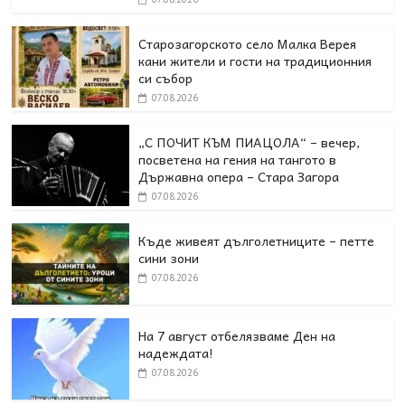
Старозагорското село Малка Верея
кани жители и гости на традиционния
си събор
07.08.2026
„С ПОЧИТ КЪМ ПИАЦОЛА“ – вечер,
посветена на гения на тангото в
Държавна опера – Стара Загора
07.08.2026
Къде живеят дълголетниците – петте
сини зони
07.08.2026
На 7 август отбелязваме Ден на
надеждата!
07.08.2026