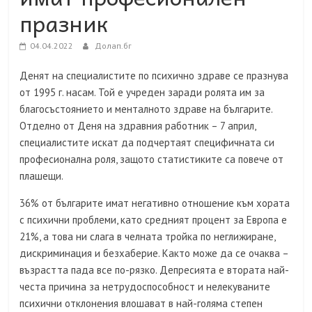
празник
04.04.2022
Долап.бг
Денят на специалистите по психично здраве се празнува
от 1995 г. насам. Той е учреден заради ролята им за
благосъстоянието и менталното здраве на българите.
Отделно от Деня на здравния работник – 7 април,
специалистите искат да подчертаят специфичната си
професионална роля, защото статистиките са повече от
плашещи.
36% от българите имат негативно отношение към хората
с психични проблеми, като средният процент за Европа е
21%, а това ни слага в челната тройка по неглижиране,
дискриминация и безхаберие. Както може да се очаква –
възрастта пада все по-рязко. Депресията е втората най-
честа причина за нетрудоспособност и нелекуваните
психични отклонения влошават в най-голяма степен