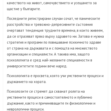
качеството на живот, самочувствието и усещането за
щастие у българите.
Последните регистрирани случаи сочат, че паническите
разстройства и тревожно-депресивните състояния
очертават тенденция трудните времена, в които живеем,
да се отразяват пряко върху здравето ни. Затова е нужна
стратегия и програми по повишаване психичното здраве
от страна на държавата и с помощта на множеството
организации и специалисти. А такива има, защото
психологията е сред най-желаните специалности в
университетите години вече наред.
Психологията е просвета, която учи умствените процеси и
държанието на хората.
Психолозите се стремят да схванат ролята на
умствените процеси в самостоятелното и публично
държание, както и причиняващите ги физиологични и
неврологични процеси.