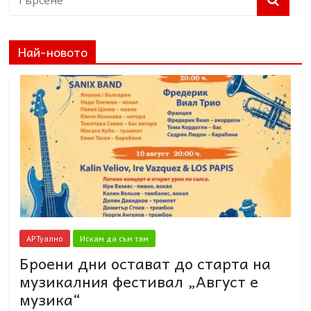
Най-новото
АРТуално
Искам да съм там
Броени дни остават до старта на
музикалния фестивал „Август е
музика“