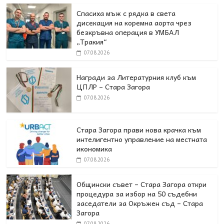
Спасиха мъж с рядка в света
дисекация на коремна аорта чрез
безкръвна операция в УМБАЛ
„Тракия“
07.08.2026
Награди за Литературния клуб към
ЦПЛР – Стара Загора
07.08.2026
Стара Загора прави нова крачка към
интелигентно управление на местната
икономика
07.08.2026
Общински съвет – Стара Загора откри
процедура за избор на 50 съдебни
заседатели за Окръжен съд – Стара
Загора
07.08.2026