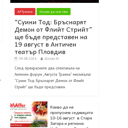
АРТуално
Искам да съм там
“Суини Тод: Бръснарят
Демон от Флийт Стрийт”
ще бъде представен на
19 август в Античен
театър Пловдив
09.08.2026
Долап.бг
След прекрасните два спектакъла на
Античен форум „Августа Траяна“ мюзикълът
→
“Суини Тод: Бръснарят Демон от Флийт
Стрийт” ще бъде представен
Какво да не
пропуснем седмицата
10-16 август в Стара
Загора и региона: