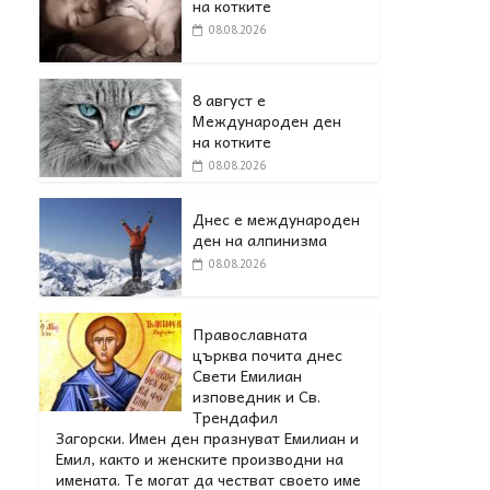
на котките
08.08.2026
8 август е
Международен ден
на котките
08.08.2026
Днес е международен
ден на алпинизма
08.08.2026
Православната
църква почита днес
Свети Емилиан
изповедник и Св.
Трендафил
Загорски. Имен ден празнуват Емилиан и
Емил, както и женските производни на
имената. Те могат да честват своето име