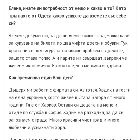
Елена, имате ли потребност от нещо и какво е то? Като
тръгнахте от Одеса какво успяхте да вземете със себе
си?
Взехме документи, на дъщеря ми -компютъра, малко пари
за купуване на билети, по два чифта дрехи и обувки. Тук
храна ни се подсигурява, но имаме проблем с дрехите,
защото става топло. А и парите ни свършват, въпреки че
живеем икономично. Важното е, че сме живи и здрави.
Как преминава един Ваш ден?
Дъщеря ми работи с фирмата си. Аз готвя. Ходих на гости
на една украинка, която живее в Стара Загора от много
години. Тя е от Харков. Остави си децата на мене и
отиде по служба в София. Ходим на разходка, за да се
запознаем с града. Много красив и чист град и много
любезни и усмихнати хора.
Даниела Димитрова ни помоли да преведем от български