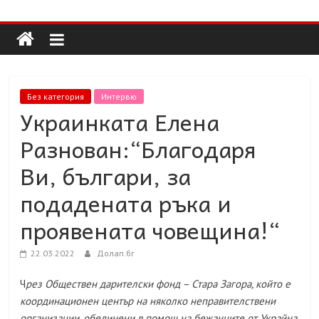
Долап
Skip
to
content
БГ
култура|
Без категория
Интервю
изкуство|
Украинката Елена
пътешествия|
Разнован:“Благодаря
мода|
събития|
Ви, българи, за
кухня|
подадената ръка и
реклама|
минало|
проявената човещина!“
22.03.2022
Долап.бг
Ч
рез Обществен дарителски фонд – Стара Загора, който е
координационен център на няколко неправителствени
организации, обединени в помощ на бежанците от Украйна,