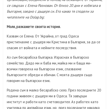
се свързах с Елена Разнован. От близо 20 дни е избягала в
България, заедно с дъщеря си. Ето какво тя сподели за
читателите на
Dolap.bg:
Моля, разкажете своята история.
Казвам се Елена. От Украйна, от град Одеса
пристигнахме с дъщеря ми Кристина в България, за да се
спасим от войната и нейните последствия.
Аз съм бесарабска българка. Израснах в българско
семейство. Дядо ми и баба ми, майка ми и баща ми-
всички говореха на български език, спазвахме
българските обреди и обичаи. С моята дъщеря също
говорим на български език.
Родена съм в малко бесарабско село. През последните 20
години живеем с дъщеря ми в Одеса. Тя завърши
институт и работи като счетоводител. Аз работех като
учителка по английски език, но през последните няколко