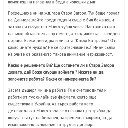
помогнеш на изпаднал в беда е човешки дълг.
Посрещнаха ни на ж.п. гара Стара Загора. Тук беше познат
на Даниела, който преди години също е бил бежанец и
затова ни съчувства. Много хубав човек. Настаниха ни в
напълно обзаведен апартамент, а хладилникът – зареден
с храна. Всеки ден идва и ни пита:“Какво Ви трябва? От
какво имате нужда? Не се притеснявайте..!“ Имам сълзи
на очите от оказаното такова внимание и грижовност.
Какво е решението Ви? Ще останете ли в Стара Загора
докато, дай Боже свърши войната ? Искате ли да
започнете работа? Какви са намеренията Ви?
Засега дъщеря ми има работа. Тя е счетоводител и
работи от тук онлайн във фирмата, която още
съществува в Украйна. Аз търся работа като
детегледачка. Много хора се отзовават, но трябва да
получа статут на бежанец, за временна закрила, за да
имам законно основание за трудов договор.