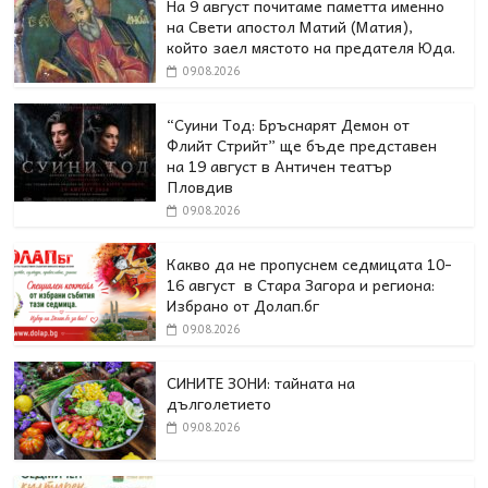
На 9 август почитаме паметта именно
на Свети апостол Матий (Матия),
който заел мястото на предателя Юда.
09.08.2026
“Суини Тод: Бръснарят Демон от
Флийт Стрийт” ще бъде представен
на 19 август в Античен театър
Пловдив
09.08.2026
Какво да не пропуснем седмицата 10-
16 август в Стара Загора и региона:
Избрано от Долап.бг
09.08.2026
СИНИТЕ ЗОНИ: тайната на
дълголетието
09.08.2026