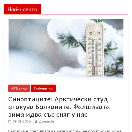
Най-новото
АРТуално
Любопитно
Синоптиците: Арктически студ
атакува Балканите. Фалшивата
зима идва със сняг у нас
09.08.2026
Долап.бг
България е пред прага на метеорологичен обрат, който може