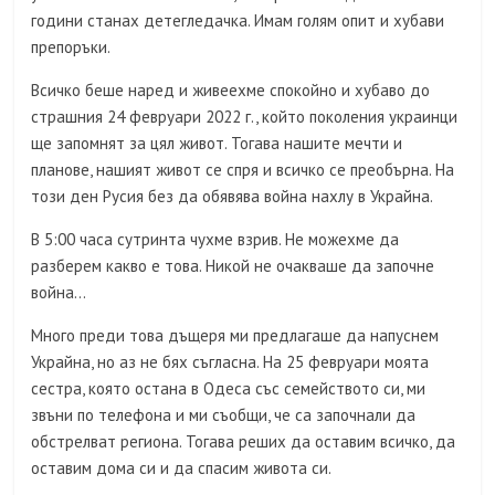
години станах детегледачка. Имам голям опит и хубави
препоръки.
Всичко беше наред и живеехме спокойно и хубаво до
страшния 24 февруари 2022 г., който поколения украинци
ще запомнят за цял живот. Тогава нашите мечти и
планове, нашият живот се спря и всичко се преобърна. На
този ден Русия без да обявява война нахлу в Украйна.
В 5:00 часа сутринта чухме взрив. Не можехме да
разберем какво е това. Никой не очакваше да започне
война…
Много преди това дъщеря ми предлагаше да напуснем
Украйна, но аз не бях съгласна. На 25 февруари моята
сестра, която остана в Одеса със семейството си, ми
звъни по телефона и ми съобщи, че са започнали да
обстрелват региона. Тогава реших да оставим всичко, да
оставим дома си и да спасим живота си.