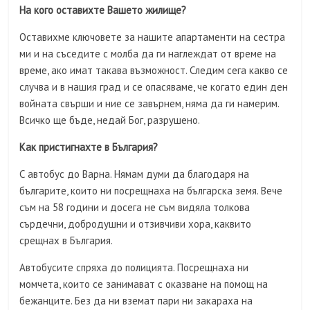
На кого оставихте Вашето жилище?
Оставихме ключовете за нашите апартаменти на сестра
ми и на съседите с молба да ги наглеждат от време на
време, ако имат такава възможност. Следим сега какво се
случва и в нашия град и се опасяваме, че когато един ден
войната свърши и ние се завърнем, няма да ги намерим.
Всичко ще бъде, недай Бог, разрушено.
Как пристигнахте в България?
С автобус до Варна. Нямам думи да благодаря на
българите, които ни посрещнаха на българска земя. Вече
съм на 58 години и досега не съм видяла толкова
сърдечни, добродушни и отзивчиви хора, каквито
срещнах в България.
Автобусите спряха до полицията. Посрещнаха ни
момчета, които се занимават с оказване на помощ на
бежанците. Без да ни вземат пари ни закараха на