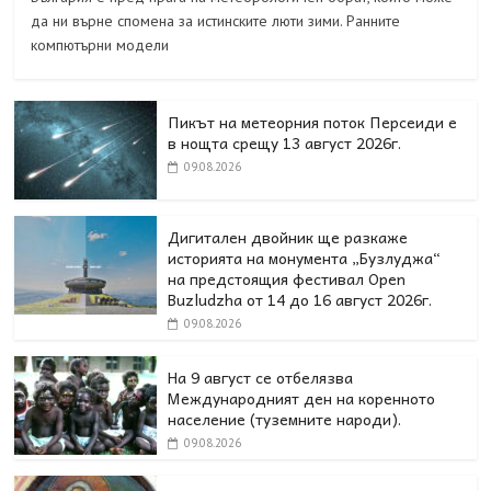
да ни върне спомена за истинските люти зими. Ранните
компютърни модели
Пикът на метеорния поток Персеиди е
в нощта срещу 13 август 2026г.
09.08.2026
Дигитален двойник ще разкаже
историята на монумента „Бузлуджа“
на предстоящия фестивал Open
Buzludzha от 14 до 16 август 2026г.
09.08.2026
На 9 август се отбелязва
Международният ден на коренното
население (туземните народи).
09.08.2026