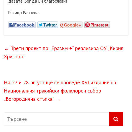
давате. Бог да Ви благослови!
Росица Ранчева
Facebook
Twitter
Google+
Pinterest
←
Трети проект по „Еразъм +“ реализира ОУ „Кирил
Христов“
На 27 и 28 август ще се проведе XVI издание на
Националния тракийски фолклорен събор
„Богородична стъпка“
→