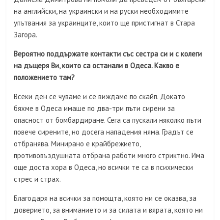
на английски, на украински и на руски необходимите
упътвания за украинците, които ще пристигнат в Стара
Загора.
Вероятно поддържате контакти със сестра си и с колеги
на дъщеря Ви, които са останали в Одеса. Какво е
положението там?
Всеки ден се чуваме и се виждаме по скайп. Докато
бяхме в Одеса имаше по два-три пъти сирени за
опасност от бомбардиране. Сега са пускали няколко пъти
повече сирените, но досега нападения няма. Градът се
отбранява. Минирано е крайбрежието,
противовъздушната отбрана работи много стриктно. Има
още доста хора в Одеса, но всички те са в психически
стрес и страх.
Благодаря на всички за помощта, която ни се оказва, за
доверието, за вниманието и за силата и вярата, която ни