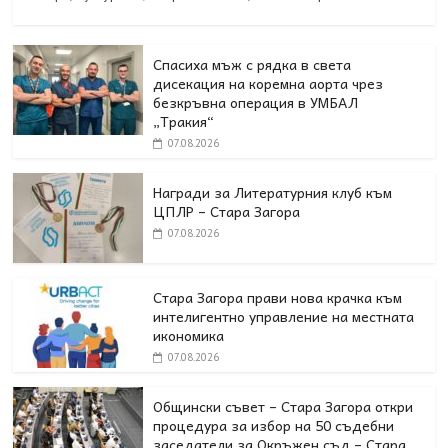
Спасиха мъж с рядка в света
дисекация на коремна аорта чрез
безкръвна операция в УМБАЛ
„Тракия“
07.08.2026
Награди за Литературния клуб към
ЦПЛР – Стара Загора
07.08.2026
Стара Загора прави нова крачка към
интелигентно управление на местната
икономика
07.08.2026
Общински съвет – Стара Загора откри
процедура за избор на 50 съдебни
заседатели за Окръжен съд – Стара