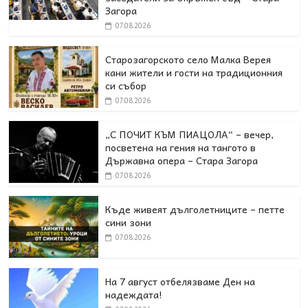
Загора
07.08.2026
Старозагорското село Малка Верея
кани жители и гости на традиционния
си събор
07.08.2026
„С ПОЧИТ КЪМ ПИАЦОЛА“ – вечер,
посветена на гения на тангото в
Държавна опера – Стара Загора
07.08.2026
Къде живеят дълголетниците – петте
сини зони
07.08.2026
На 7 август отбелязваме Ден на
надеждата!