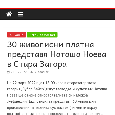
Долап
Skip
to
content
БГ
култура|
АРТуално
Искам да съм там
изкуство|
30 живописни платна
пътешествия|
представя Наташа Ноева
мода|
събития|
в Стара Загора
кухня|
реклама|
21.03.2022
Долап.бг
минало|
На 22 март 2022 г., от 18:00 часа в старозагорската
галерия „Лубор Байер“, изкуствоведът и художник Наташа
Ноева ще открие самостоятелната си изложба
„Рефлексии“. Експозицията представя 30 живописни
произведения в техника сух пастел (пигменти върху
платно), създадени през последната година и половина.