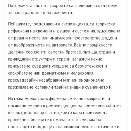
По-голямата част от творбите са специално създадени
за пространството на галерията.
Пейзажите, представени в експозицията, са творческа
рефлексия на спомени и душевни състояния, вдъхновени
от реални места или имагинерни пространства, родени
от въображението на авторката. Водни повърхности,
далечни хоризонти, самотни брегове, пътища, странни
причудливи структури и терени, запазили нечие
присъствие, създават усещане за безметежност и
спокойствие или драматизъм и меланхолия,
пресъздавайки незабравим миг или емоционално
преживяване, оставили трайни знаци в съзнанието й.
Наташа Ноева трансформира сетивни възприятия и
наслоени емоции в реминисценции на преживени събития
във въздействащи платна, които карат зрителя да
проникне в белезите от миналото, в смисъла на
настоящето и бъдещето на емоционално, естетическо и