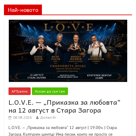
Най-новото
АРТуално
Искам да съм там
L.O.V.E. — „Приказка за любовта“
на 12 август в Стара Загора
08.08.2026
Долап.бг
L.O.V.E. — „Приказка за любовта“ 12 август | 19.00ч. | Стара
Загора, Културен център Има песни, които не просто се