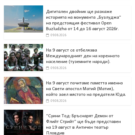
Дигитален двойник ще разкаже
историята на монумента „Бузлуджа“
на предстоящия фестивал Open
Buzludzha от 14 до 16 август 2026г.
09.08.2026
На 9 август се отбелязва
Международният ден на коренното
население (туземните народи).
09.08.2026
На 9 август почитаме паметта именно
на Свети апостол Матий (Матия),
който заел мястото на предателя Юда.
09.08.2026
“Суини Тод: Бръснарят Демон от
Флийт Стрийт” ще бъде представен
на 19 август в Античен театър
Пловдив