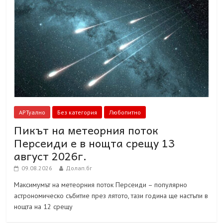
АРТуално
Без категория
Любопитно
Пикът на метеорния поток
Персеиди е в нощта срещу 13
август 2026г.
09.08.2026
Долап.бг
Максимумът на метеорния поток Персеиди – популярно
астрономическо събитие през лятото, тази година ще настъпи в
нощта на 12 срещу