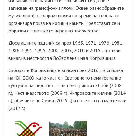
изпълняван по радиото и телевизията и да не е
записван на грамофонни плочи. Освен разнообразните
музикално-фолклорни прояви по време на събора се
организира показ на носии и накити. Представят се и
образци от детското народно творчество.
Досегашните издания са през 1965, 1971, 1976, 1981,
1986, 1991, 1995, 2000, 2005, 2010 и 2015-а години,
винаги в местността Войводенец над Копривщица.
Съборът в Копривщица е вписан през 2016 г. в списъка
на ЮНЕСКО, като част от Световното нематериално
културно наследство – след Бистришките баби (2008
г.), Нестинарството (2009 г.), Чипровските килими (2014
г.), обичаите по Сурва (2015 г.) и носенето на мартеници
(2017 г.)