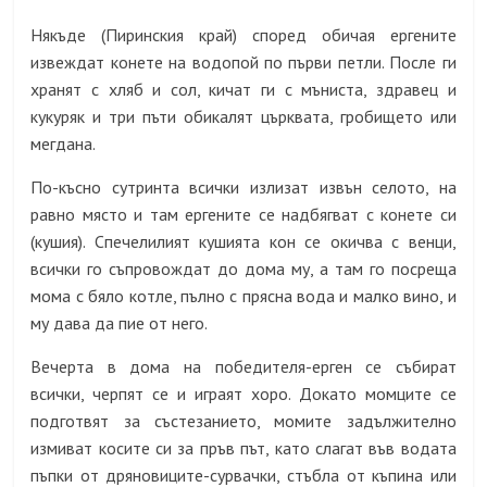
Някъде (Пиринския край) според обичая ергените
извеждат конете на водопой по първи петли. После ги
хранят с хляб и сол, кичат ги с мъниста, здравец и
кукуряк и три пъти обикалят църквата, гробището или
мегдана.
По-късно сутринта всички излизат извън селото, на
равно място и там ергените се надбягват с конете си
(кушия). Спечелилият кушията кон се окичва с венци,
всички го съпровождат до дома му, а там го посреща
мома с бяло котле, пълно с прясна вода и малко вино, и
му дава да пие от него.
Вечерта в дома на победителя-ерген се събират
всички, черпят се и играят хоро. Докато момците се
подготвят за състезанието, момите задължително
измиват косите си за пръв път, като слагат във водата
пъпки от дряновиците-сурвачки, стъбла от къпина или