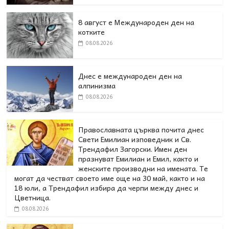
8 август е Международен ден на
котките
08.08.2026
Днес е международен ден на
алпинизма
08.08.2026
Православната църква почита днес
Свети Емилиан изповедник и Св.
Трендафил Загорски. Имен ден
празнуват Емилиан и Емил, както и
женските производни на имената. Те
могат да честват своето име още на 30 май, както и на
18 юли, а Трендафил избира да черпи между днес и
Цветница.
08.08.2026