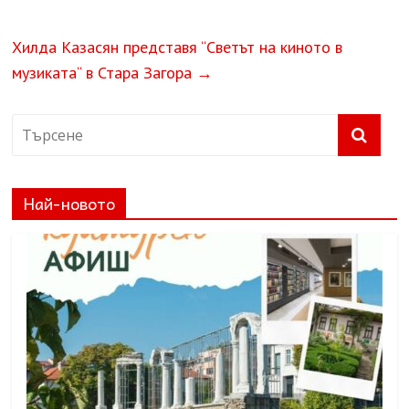
Хилда Казасян представя “Светът на киното в
музиката“ в Стара Загора
→
Най-новото