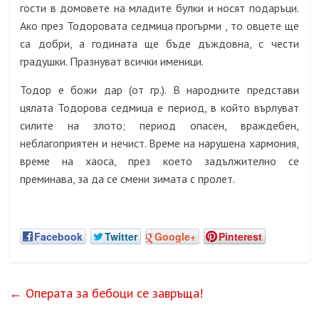
гости в домовете на младите булки и носят подаръци.
Ако през Тодоровата седмица прогърми , то овцете ще
са добри, а годината ще бъде дъждовна, с чести
градушки. Празнуват всички именици.
Тодор е божи дар (от гр.). В народните представи
цялата Тодорова седмица е период, в който върлуват
силите на злото; период опасен, враждебен,
неблагоприятен и нечист. Време на нарушена хармония,
време на хаоса, през което задължително се
преминава, за да се смени зимата с пролет.
Facebook
Twitter
Google+
Pinterest
←
Операта за бебоци се завръща!