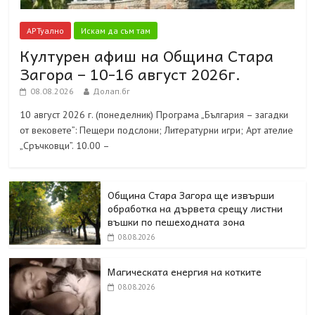
АРТуално
Искам да съм там
Културен афиш на Община Стара
Загора – 10-16 август 2026г.
08.08.2026
Долап.бг
10 август 2026 г. (понеделник) Програма „България – загадки
от вековете”: Пещери подслони; Литературни игри; Арт ателие
„Сръчковци”. 10.00 –
Община Стара Загора ще извърши
обработка на дървета срещу листни
въшки по пешеходната зона
08.08.2026
Магическата енергия на котките
08.08.2026