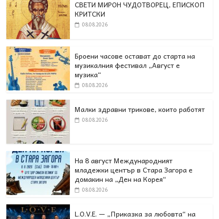
СВЕТИ МИРОН ЧУДОТВОРЕЦ, ЕПИСКОП
КРИТСКИ
08.08.2026
Броени часове остават до старта на
музикалния фестивал „Август е
музика“
08.08.2026
Малки здравни трикове, които работят
08.08.2026
На 8 август Международният
младежки център в Стара Загора е
домакин на „Ден на Корея“
08.08.2026
L.O.V.E. — „Приказка за любовта“ на