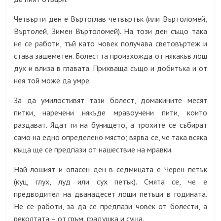
Четвърти ден е Въртоглав четвъртък (или Въртоломей,
Въртолей, Зимен Въртоломей). На този ден също така
не се работи, тъй като човек получава световъртеж и
става зашеметен. Болестта произхожда от някакъв лош
дух и влиза в главата. Прихваща също и добитъка и от
нея той може да умре.
За да умилостивят тази болест, домакините месят
питки, наречени някъде мравоучени пити, които
раздават. Ядат ги на бунището, а трохите се събират
само на едно определено място; вярва се, че така всяка
къща ще се предпази от нашествие на мравки.
Най-лошият и опасен ден в седмицата е Черен петък
(куц, глух, луд или сух петък). Смята се, че е
предводител на дванадесет лоши петъци в годината.
Не се работи, за да се предпази човек от болести, а
реколтата – от гръм, градушка и суша.