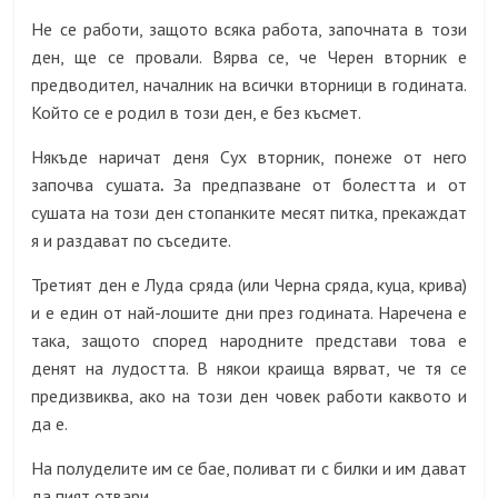
Не се работи, защото всяка работа, започната в този
ден, ще се провали. Вярва се, че Черен вторник е
предводител, началник на всички вторници в годината.
Който се е родил в този ден, е без късмет.
Някъде наричат деня Сух вторник, понеже от него
започва сушата
.
За предпазване от болестта и от
сушата на този ден стопанките месят питка, прекаждат
я и раздават по съседите.
Третият ден е Луда сряда (или Черна сряда, куца, крива)
и е един от най-лошите дни през годината. Наречена е
така, защото според народните представи това е
денят на лудостта. В някои краища вярват, че тя се
предизвиква, ако на този ден човек работи каквото и
да е.
На полуделите им се бае, поливат ги с билки и им дават
да пият отвари.