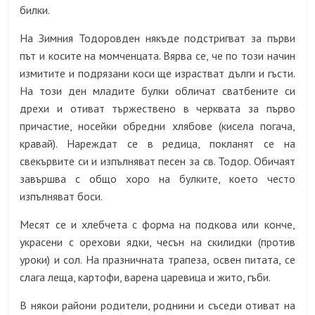
билки.
На Зимния Тодоровден
някъде подстригват за първи
път и косите на момченцата. Вярва се, че по този начин
измитите и подрязани коси ще израстват дълги и гъсти.
На този ден младите булки обличат сватбените си
дрехи и отиват тържествено в черквата за първо
причастие, носейки обредни хлябове (кисела погача,
кравай). Нареждат се в редица, покланят се на
свекървите си и изпълняват песен за св. Тодор. Обичаят
завършва с общо хоро на булките, което често
изпълняват боси.
Месят се и хлебчета с форма на подкова или конче,
украсени с орехови ядки, чесън на скилидки (против
уроки) и сол. На празничната трапеза, освен питата, се
слага леща, картофи, варена царевица и жито, гъби.
В някои райони родители, роднини и съседи отиват на