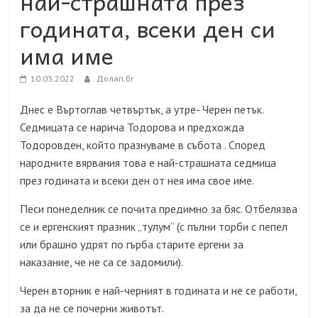
най-страшната през
годината, всеки ден си
има име
10.03.2022
Долап.бг
Днес е
Въртоглав четвъртък, а утре- Черен петък.
Седмицата се нарича Тодорова и предхожда
Тодоровден, който празнуваме в събота . Според
народните вярвания това е най-страшната седмица
през годината и всеки ден от нея има свое име.
Песи понеделник се почита предимно за бяс. Отбелязва
се и ергенският празник „тулум“ (с пълни торби с пепел
или брашно удрят по гърба старите ергени за
наказание, че не са се задомили).
Черен вторник е най-черният в годината и не се работи,
за да не се почерни животът.