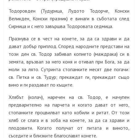
Тодоровден (Тудурица, Лудото Тодорче, Конски
Великден, Конски празник) е винаги в съботата след
Сирница и с него завършва Тодоровата седмица.
Празнува се в чест на конете, за да са здрави и да
дават добър приплод. Според народните представи на
този ден св. Тодор забивал копието (маждрака) си в
земята, връзвал за него коня и отивал при Бога, за да
моли за лято. Сутринта стопанките месят две погачи:
св. Петка и св. Тудур; прекаждат ги, прекаждат също
вино и ги раздават по къщите.
Хлябът (колач), наречен на св. Тодор, е начупен
предварително на парчета и когато дават от него,
стопанките процвилват като кобили и ритат. От този
хляб се слага и в зоба на конете, за да са здрави и
плодовити. Когато получат от питата и виното,
съседите и близките благославят конете.