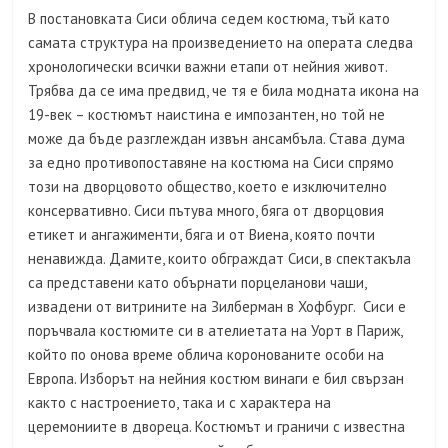
В постановката Сиси облича седем костюма, тъй като
самата структура на произведението на операта следва
хронологически всички важни етапи от нейния живот.
Трябва да се има предвид, че тя е била модната икона на
19-век – костюмът наистина е импозантен, но той не
може да бъде разглеждан извън ансамбъла. Става дума
за едно противопоставяне на костюма на Сиси спрямо
този на дворцовото общество, което е изключително
консервативно. Сиси пътува много, бяга от дворцовия
етикет и ангажименти, бяга и от Виена, която почти
ненавижда. Дамите, които обграждат Сиси, в спектакъла
са представени като обърнати порцеланови чаши,
извадени от витрините на Зилберман в Хофбург. Сиси е
поръчвала костюмите си в ателиетата на Уорт в Париж,
който по онова време облича коронованите особи на
Европа. Изборът на нейния костюм винаги е бил свързан
както с настроението, така и с характера на
церемониите в двореца. Костюмът и граничи с известна