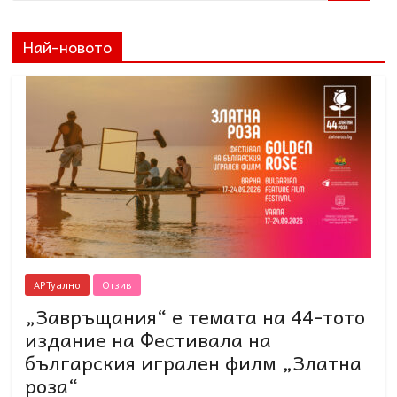
Най-новото
АРТуално
Отзив
„Завръщания“ е темата на 44-тото
издание на Фестивала на
българския игрален филм „Златна
роза“