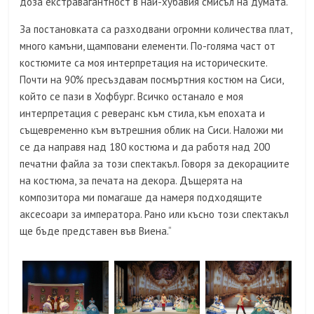
доза екстравагантност в най-хубавия смисъл на думата.
За постановката са разходвани огромни количества плат,
много камъни, щамповани елементи. По-голяма част от
костюмите са моя интерпретация на историческите.
Почти на 90% пресъздавам посмъртния костюм на Сиси,
който се пази в Хофбург. Всичко останало е моя
интерпретация с реверанс към стила, към епохата и
същевременно към вътрешния облик на Сиси. Наложи ми
се да направя над 180 костюма и да работя над 200
печатни файла за този спектакъл. Говоря за декорациите
на костюма, за печата на декора. Дъщерята на
композитора ми помагаше да намеря подходящите
аксесоари за императора. Рано или късно този спектакъл
ще бъде представен във Виена.“