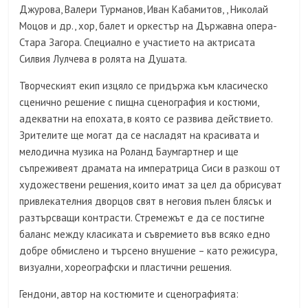
Джурова, Валери Турманов, Иван Кабамитов, , Николай
Моцов и др., хор, балет и оркестър на Държавна опера-
Стара Загора. Специално е участието на актрисата
Силвия Лулчева в ролята на Душата.
Творческият екип изцяло се придържа към класическо
сценично решение с пищна сценография и костюми,
адекватни на епохата, в която се развива действието.
Зрителите ще могат да се насладят на красивата и
мелодична музика на Роланд Баумгартнер и ще
съпреживеят драмата на императрица Сиси в разкош от
художествени решения, които имат за цел да обрисуват
привлекателния дворцов свят в неговия пълен блясък и
разтърсващи контрасти. Стремежът е да се постигне
баланс между класиката и съвремието във всяко едно
добре обмислено и търсено внушение – като режисура,
визуални, хореографски и пластични решения.
Гендони, автор на костюмите и сценографията: