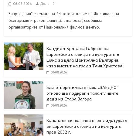
06.08.2026
Долап.бг
Завръщания“ е темата на 44-тото издание на Фестивала на
българския игрален филм „Златна роза“, съобщиха
организаторите от Националния филмов център.
Кандидатурата на Габрово за
Европейска столица на културата е
шанс за цяла Централна България,
каза кметът на града Таня Христова
06.08.2026
Благотворителната гала „ЗАЕДНО“
отново ще подкрепи талантливите
деца на Стара Загора
06.08.2026
Казанлък се включва в кандидатурата
за Европейска столица на културата
през 2032 г.