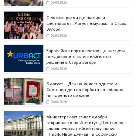
06.08.2026
С латино ритми ще завърши
фестивалът „Август е музика“ в Стара
Загора
06.08.2026
Европейско партньорство ще насърчи
внедряването на интелигентни
решения в Стара Загора
06.08.2026
6 август – Ден на милосърдието и
Световен ден на борбата за забрана
на ядреното оръжие
06.08.2026
Министерският съвет одобри
откриването на Институт „Център за
славяно-византийски проучвания
„Проф. Иван Дуйчев“ в Софийския