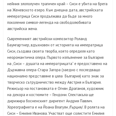
нейния злополучен трагичен край – Сиси е убита на брега
на Женевското езеро. Към днешна дата, австрийската
императрица Сиси продължава да бъде за много
поколения символ-легенда на свободолюбивата
австрийска жена.
Съвременният австрийски композитор Роланд
Баумгартнер, вдъхновен от историята на императрица
Сиси, създава своята творба, която определя като
неоромантична опера. Първото изпълнение за България
на „Сиси – душата на императрицата“ е предоставено на
Държавна опера-Стара Загора (заедно с последващо
национално представяне в цяла България) като знак за
творческо сътрудничество между Австрия и България.
Режисьор на постановката е Огнян Драганов, художник
на декора и костюмите – Гендони. Спектакъла ще
дирижира босненският диригент Андрия Павлич.
Хореографията е на Йоана Влагули /Гърция/. В ролята на
Сиси – Емилия Иванова. Участват още солистите Емилия