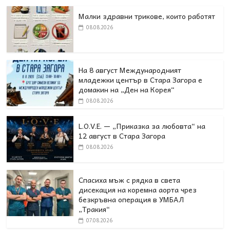
Малки здравни трикове, които работят
08.08.2026
На 8 август Международният
младежки център в Стара Загора е
домакин на „Ден на Корея“
08.08.2026
L.O.V.E. — „Приказка за любовта“ на
12 август в Стара Загора
08.08.2026
Спасиха мъж с рядка в света
дисекация на коремна аорта чрез
безкръвна операция в УМБАЛ
„Тракия“
07.08.2026