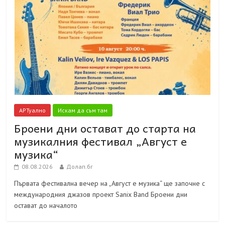
АРТуално
Искам да съм там
Броени дни остават до старта на
музикалния фестивал „Август е
музика“
08.08.2026
Долап.бг
Първата фестивална вечер на „Август е музика“ ще започне с
международния джазов проект Sanix Band Броени дни
остават до началото