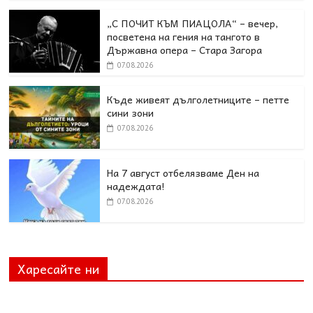
„С ПОЧИТ КЪМ ПИАЦОЛА“ – вечер,
посветена на гения на тангото в
Държавна опера – Стара Загора
07.08.2026
Къде живеят дълголетниците – петте
сини зони
07.08.2026
На 7 август отбелязваме Ден на
надеждата!
07.08.2026
Харесайте ни