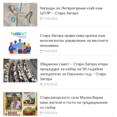
Награди за Литературния клуб към
ЦПЛР – Стара Загора
07.08.2026
Стара Загора прави нова крачка към
интелигентно управление на местната
икономика
07.08.2026
Общински съвет – Стара Загора откри
процедура за избор на 50 съдебни
заседатели за Окръжен съд – Стара
Загора
07.08.2026
Старозагорското село Малка Верея
кани жители и гости на традиционния
си събор
07.08.2026