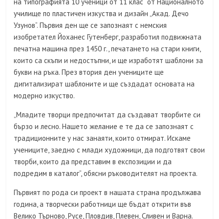
на типографията 10 ученици от 11 клас от Националното
училище по пластичен изкуства и дизайн „Акад. Дечо
Узунов“. Първия ден ще се запознаят с немския
изобретател Йоханес Гутенберг, разработил подвижната
печатна машина през 1450 г., печатането на стари книги,
които са скъпи и недостъпни, и ще изработят шаблони за
букви на ръка. През втория ден учениците ще
дигитализират шаблоните и ще създадат основата на
модерно изкуство.
„Младите творци предпочитат да създават творбите си
бързо и лесно. Нашето желание е те да се запознаят с
традиционните у нас занаяти, които отмират. Искаме
учениците, заедно с млади художници, да подготвят свои
творби, които да представим в експозиции и да
подредим в каталог“, обясни ръководителят на проекта.
Първият по рода си проект в нашата страна продължава
година, а творчески работници ще бъдат открити във
Велико Търново, Русе, Пловдив, Плевен, Сливен и Варна.