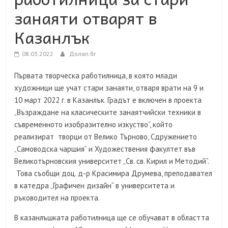
занаяти отварят в
Казанлък
08.03.2022
Долап.бг
Първата творческа работилница, в която млади
художници ще учат стари занаяти, отваря врати на 9 и
10 март 2022 г. в Казанлък. Градът е включен в проекта
„Възраждане на класическите занаятчийски техники в
съвременното изобразително изкуство“, който
реализират творци от Велико Търново, Сдружението
„Самоводска чаршия“ и Художествения факултет във
Великотърновския университет „Св. св. Кирил и Методий“.
Това съобщи доц. д-р Красимира Друмева, преподавател
в катедра „Графичен дизайн“ в университета и
ръководител на проекта.
В казанлъшката работилница ще се обучават в областта