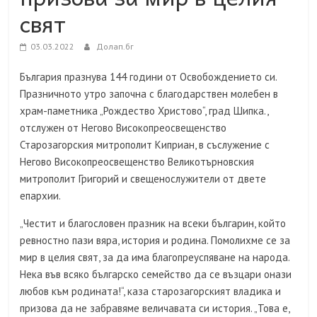
свят
03.03.2022
Долап.бг
България празнува 144 години от Освобождението си.
Празничното утро започна с благодарствен молебен в
храм-паметника „Рождество Христово“, град Шипка.,
отслужен от Негово Високопреосвещенство
Старозагорския митрополит Киприан, в съслужение с
Негово Високопреосвещенство Великотърновския
митрополит Григорий и свещенослужители от двете
епархии.
„Честит и благословен празник на всеки българин, който
ревностно пази вяра, история и родина. Помолихме се за
мир в целия свят, за да има благопреуспяване на народа.
Нека във всяко българско семейство да се възцари онази
любов към родината!“, каза старозагорският владика и
призова да не забравяме величавата си история. „Това е,