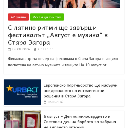
АРТуално
Искам да съм там
С латино ритми ще завърши
фестивалът „Август е музика“ в
Стара Загора
06.08.2026
Долап.бг
Финалната трета вечер на фестивала в Стара Загора е изцяло
посветена на латино музиката и танците На 10 август от
Европейско партньорство ще насърчи
внедряването на интелигентни
решения в Стара Загора
06.08.2026
6 август – Ден на милосърдието и
Световен ден на борбата за забрана
на ядреното оръжие