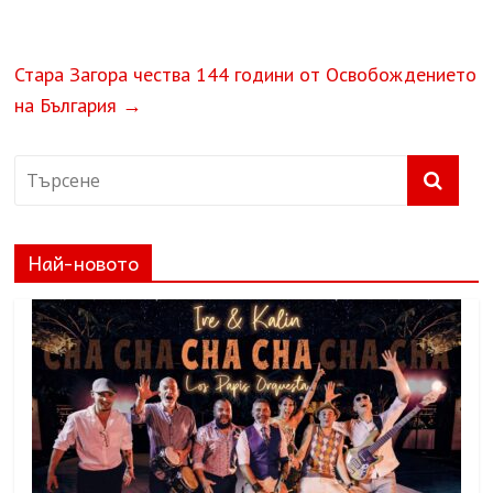
Стара Загора чества 144 години от Освобождението
на България
→
Най-новото