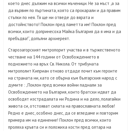
което днес дължим на всички мъченици. Не за мъст ,а за
да вървим по пъртината, която са прокарали и да правим
стъпки по нея. Тя ще ни отведе до вярата и
достойнството! Поклон пред паметта им! Поклон пред
всички, които допринесоха Майка България да я има и да
пребъдва!“, допълни архиереят.
Старозагорският митропорит участва и в тържественото
честване на 144 години от Освобождението в
подножието на връх Св. Никола. От трибуната
митрополит Киприан отново отдаде почит към героите
на страната ни, като се обърна към българския народ с
думите : „Поклон пред всички войни паднали за
Освобождението на България, които братски идват да
освободят изстрадалата ни Родина и на дело, полагайки
живота си, отстояват силата на православната любов!
Редно е днес, особено днес, да се вгледаме и повторим
примера им на единение! Поклон пред всички, които
проляха кръвта си и положиха кости пред олтара на