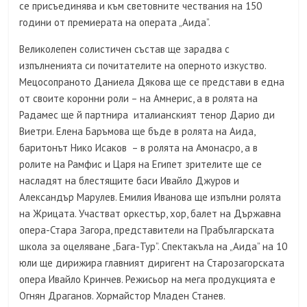
се присъединява и към световните чествания на 150
години от премиерата на операта „Аида”.
Великолепен солистичен състав ще зарадва с
изпълненията си почитателите на оперното изкуство.
Мецосопраното Даниела Дякова ще се представи в една
от своите коронни роли – на Амнерис, а в ролята на
Радамес ще й партнира италианският тенор Дарио ди
Виетри. Елена Баръмова ще бъде в ролята на Аида,
баритонът Нико Исаков – в ролята на Амонасро, а в
ролите на Рамфис и Царя на Египет зрителите ще се
насладят на блестящите баси Ивайло Джуров и
Александър Марулев. Емилия Иванова ще изпълни ролята
на Жрицата. Участват оркестър, хор, балет на Държавна
опера-Стара Загора, представители на Прабългарската
школа за оцеляване „Бага-Тур”. Спектакъла на „Аида” на 10
юли ще дирижира главният диригент на Старозагорската
опера Ивайло Кринчев. Режисьор на мега продукцията е
Огнян Драганов. Хормайстор Младен Станев.