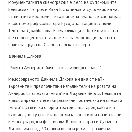
Монументалната сценография е дело на художниците
Венцислав Петров и Иван Господинов, а художник на част
от пищните костюми – италианският майстор-сценограф
и костюмограф Салваторе Русо, адаптация костюми
Теодора Джамбазова. Впечатляващите балетни платна
ще се осъществят с участието на многонационалната
балетна трупа на Старозагорската опера.
Даниела Дякова:
„Ролята Амнерис е блян за всеки мецосопран…”
Мецосопраното Даниела Дякова е една от най-
търсените и предпочитани изпълнителки на ролята на
Амнерис от операта „Аида” на Джузепе Верди. Певицата
е аплодирана в десетки различни постановки на операта
„Аида” във всички оперни театри в България, както и в
чужбина, гостувала е и на редица престижни национални
и международни фестивали. В репертоара си Даниела
Дякова има над 30 главни оперни роли от различни