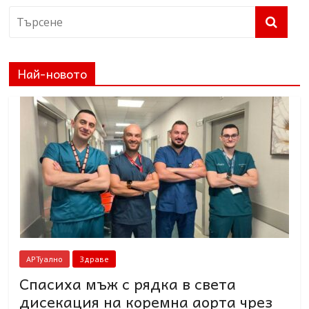
Най-новото
АРТуално
Здраве
Спасиха мъж с рядка в света
дисекация на коремна аорта чрез