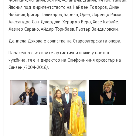
Япония под диригентството на Найден Тодоров, Диян
Чобанов, Григор Паликаров, Бареза, Орен, Лоренцо Рамос,
Алесандро Сан Джорджи, Херардо Вера, Хосе Кабайе,
Хавиер Сарано, Айдар Торибаев, Пьотър Вандиловски.
Даниела Дякова е солистка на Старозагорската опера.
Паралелно със своите артистични изяви у нас и в
чужбина, тя e и директор на Симфоничния оркестър на
Сливен /2004-2016/.