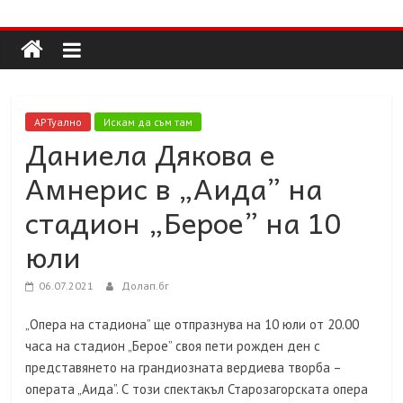
Долап
Skip
to
content
БГ
култура|
АРТуално
Искам да съм там
изкуство|
Даниела Дякова е
пътешествия|
Амнерис в „Аида” на
мода|
събития|
стадион „Берое” на 10
кухня|
юли
реклама|
минало|
06.07.2021
Долап.бг
„Опера на стадиона” ще отпразнува на 10 юли от 20.00
часа на стадион „Берое” своя пети рожден ден с
представянето на грандиозната вердиева творба –
операта „Аида”. С този спектакъл Старозагорската опера