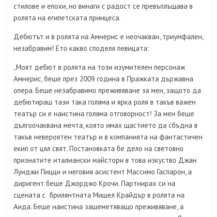
стилове и епохи, но винаги с радост се превъплъщава в
ролята на египетската принцеса.
Дебютът и в ролята на Амнерис е неочакван, триумфален,
незабравим! Ето какво споделя певицата:
„Моят дебют в ролята на този изумителен персонаж
Амнерис, беше през 2009 година в Пражката държавна
опера. Беше незабравимо преживяване за мен, защото да
дебютираш тази така голяма и ярка роля в такъв важен
театър си е наистина голяма отговорност! За мен беше
дългоочаквана мечта, която имах щастието да сбъдна в
такъв невероятен театър и в компанията на фантастичен
екип от цял свят. Постановката бе дело на световно
признатите италиански майстори в това изкуство Джан
Луиджи Пицци и неговия асистент Массимо Гаспарон, а
диригент беше Джорджо Крочи. Партнирах си на
сцената с брилянтната Мишел Крайдър в ролята на
Аида. Беше наистина зашеметяващо преживяване, а