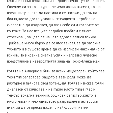
красивият сън продължи и с едномесечно турне в Япония.
Спомням си за това турне, че имах лошия късмет, точно
преди пътуването да настина и се наложи да тръгна
болна, което доста усложни ситуацията – трябваше
скоростно да оздравея, да пазя себе си и колегите от
контакт. За нас певците подобен проблем е много
стресиращ, защото от нашето здраве зависи всичко.
Трябваше много бързо да се възстановя, за да започна
турнето и в същото време да се изолирам максимално от
всички. Но в крайна сметка успях и направих чудесно
представяне в невероятната зала на Токио-Бункайкан.
Ролята на Амнерис е блян за всеки мецосопран, който пее
този тип репертоар, защото в тази роля може да
разгърне в пълнота своя потенциал. Ролята изисква голям
диапазон от качества – на първо място типът глас и
тембър, вокална техника, обширен регистър, както и
много мисъл и многопластово разгръщане в актьорски
план, за да се пресъздаде по най-добрия начин