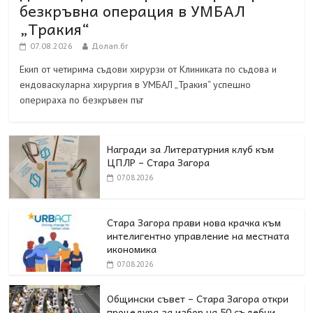
безкръвна операция в УМБАЛ
„Тракия“
07.08.2026
Долап.бг
Екип от четирима съдови хирурзи от Клиниката по съдова и
ендоваскуларна хирургия в УМБАЛ „Тракия“ успешно
оперираха по безкръвен път
Награди за Литературния клуб към
ЦПЛР – Стара Загора
07.08.2026
Стара Загора прави нова крачка към
интелигентно управление на местната
икономика
07.08.2026
Общински съвет – Стара Загора откри
процедура за избор на 50 съдебни