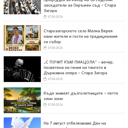
заседатели за Окръжен съд – Стара
Загора
07.08.2026
Старозагорското село Малка Верея
кани жители и гости на традиционния
си събор
07.08.2026
„С ПОЧИТ КЪМ ПИАЦОЛА“ – вечер,
посветена на гения на тангото в
Държавна опера – Стара Загора
07.08.2026
Къде живеят дълголетниците – петте
сини зони
07.08.2026
На 7 август отбелязваме Ден на