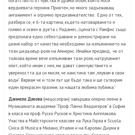
богатството от чувства и драматизъм, които носи
вердиевата героиня. Приятен, но много задължаващ
ангажимент и огромно предизвикателство. Едно от тях,
разбира се, е 6-та картина, където натоварването е
голямо и освен в дуета с Радамес, сцената с Рамфис също
предполага едно себеотдаване и демонстриране на
целия набор от качества необходими за изпълнението на
този шедьовър-роля на Амнерис. Имайки предвид, че от
толкова време вече изпълнявам тази роля, натрупаният
опит, който имам с нея, ми дават самочувствието и
увереността да си мисля, че наистина там „плувам в свои
води”. Вярвам че и този път ще бъде така и ще сътворим
един прекрасен празник за нашата любима публика.”
Даниела Дякова
(мецосопран) завършва оперно пеене в
Музикалната академия “Проф. Панчо Владигеров” в София
в класа на проф. Руско Русков и Христина Ангелакова.
Участва в Майсторските класове на Лука Горла в Scuola
Civica di Musica в Милано, Италия и на Каролин Диума в