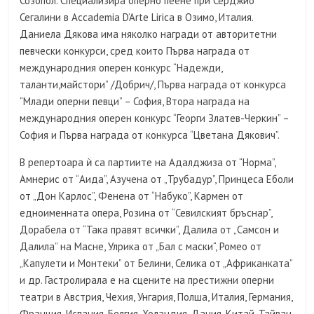
Созопол. Специализира оперно пеене при Серджио
Сегалини в Accademia D’Arte Lirica в Озимо, Италия.
Даниела Дякова има няколко награди от авторитетни
певчески конкурси, сред които Първа награда от
международния оперен конкурс “Надежди,
таланти,майстори” /Добрич/, Първа награда от конкурса
“Млади оперни певци” – София, Втора награда на
международния оперен конкурс “Георги Златев-Черкин” –
София и Първа награда от конкурса “Цветана Дякович”.
В репертоара ѝ са партиите на Адалджиза от “Норма”,
Амнерис от “Аида”, Азучена от „Трубадур”, Принцеса Еболи
от „Дон Карлос”, Фенена от “Набуко”, Кармен от
едноименната опера, Розина от “Севилският бръснар”,
Дорабела от “Така правят всички”, Далила от „Самсон и
Далила” на Масне, Улрика от „Бал с маски“, Ромео от
„Капулети и Монтеки” от Белини, Селика от „Африканката”
и др. Гастролирала е на сцените на престижни оперни
театри в Австрия, Чехия, Унгария, Полша, Италия, Германия,
Франция, Испания, Белгия, Холандия, Дания, Китай, Тайван,