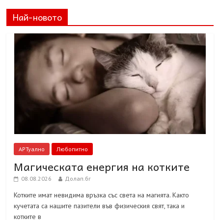
Най-новото
АРТуално
Любопитно
Магическата енергия на котките
08.08.2026
Долап.бг
Котките имат невидима връзка със света на магията. Както
кучетата са нашите пазители във физическия свят, така и
котките в