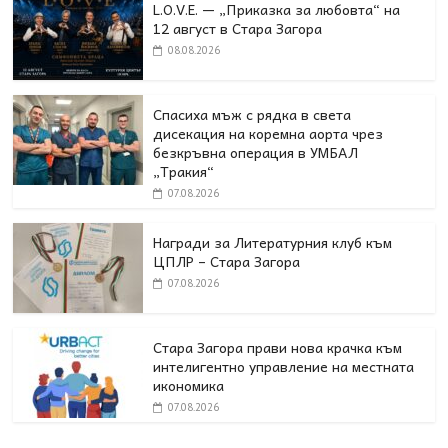
L.O.V.E. — „Приказка за любовта“ на
12 август в Стара Загора
08.08.2026
Спасиха мъж с рядка в света
дисекация на коремна аорта чрез
безкръвна операция в УМБАЛ
„Тракия“
07.08.2026
Награди за Литературния клуб към
ЦПЛР – Стара Загора
07.08.2026
Стара Загора прави нова крачка към
интелигентно управление на местната
икономика
07.08.2026