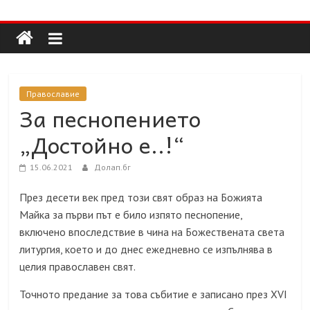
Долап
Skip
to
content
БГ
култура|
Православие
изкуство|
За песнопението
пътешествия|
„Достойно е..!“
мода|
събития|
15.06.2021
Долап.бг
кухня|
реклама|
През десети век пред този свят образ на Божията
минало|
Майка за първи път е било изпято песнопение,
включено впоследствие в чина на Божествената света
литургия, което и до днес ежедневно се изпълнява в
целия православен свят.
Точното предание за това събитие е записано през XVI