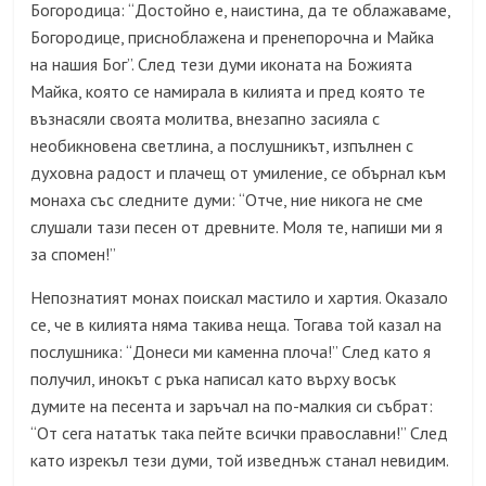
Богородица: “Достойно е, наистина, да те облажаваме,
Богородице, присноблажена и пренепорочна и Майка
на нашия Бог”. След тези думи иконата на Божията
Майка, която се намирала в килията и пред която те
възнасяли своята молитва, внезапно засияла с
необикновена светлина, а послушникът, изпълнен с
духовна радост и плачещ от умиление, се обърнал към
монаха със следните думи: “Отче, ние никога не сме
слушали тази песен от древните. Моля те, напиши ми я
за спомен!”
Непознатият монах поискал мастило и хартия. Оказало
се, че в килията няма такива неща. Тогава той казал на
послушника: “Донеси ми каменна плоча!” След като я
получил, инокът с ръка написал като върху восък
думите на песента и заръчал на по-малкия си събрат:
“От сега нататък така пейте всички православни!” След
като изрекъл тези думи, той изведнъж станал невидим.