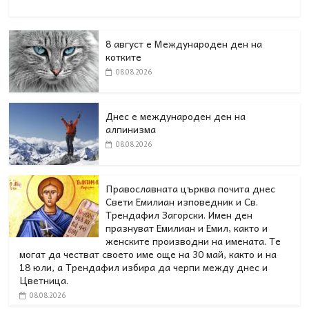
8 август е Международен ден на
котките
08.08.2026
Днес е международен ден на
алпинизма
08.08.2026
Православната църква почита днес
Свети Емилиан изповедник и Св.
Трендафил Загорски. Имен ден
празнуват Емилиан и Емил, както и
женските производни на имената. Те
могат да честват своето име още на 30 май, както и на
18 юли, а Трендафил избира да черпи между днес и
Цветница.
08.08.2026