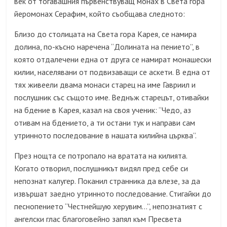
век от тогавашния първенствуващ монах в Света гора
йеромонах Серафим, който съобщава следното:
Близо до столицата на Света гора Карея, се намира
долина, по-късно наречена “Долината на пението”, в
която отдалечени една от друга се намират монашески
килии, населявани от подвизаващи се аскети. В една от
тях живеели двама монаси старец на име Гавриил и
послушник със същото име. Веднъж старецът, отивайки
на бдение в Карея, казал на своя ученик: “Чедо, аз
отивам на бдението, а ти остани тук и направи сам
утринното последование в нашата килийна църква”.
През нощта се потропало на вратата на килията.
Когато отворил, послушникът видял пред себе си
непознат калугер. Поканил странника да влезе, за да
извършат заедно утринното последование. Стигайки до
песнопението “Честнейшую херувим…”, непознатият с
ангелски глас благоговейно запял към Пресвета