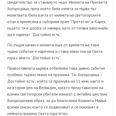
свидетелство за станалото чудо. Иконата на Пресвета
Богородица, пред която била изпята за първи път
молитвата, била взета от килията на светогорските
отци и пренесена в съборния храм “Протатон” в Карея,
където тя и досега се намира, като оттогава започнали
да я наричат “Достойно есть”.
По същия начин и килията още от времето на това
чудно събитие е наречена и става известна на Свeта
гора с името “Достойно есть”.
Православната църква отбелязва това дивно събитие
особено тържествено на празника “Св. Богородица –
Достойно есть”, който се празнува на 11 юни, както и
на втория ден на Великден, когато представители на
всички светогорски обители изнасят с литийно шествие
Богородичния образ, за да благослови Божията Майка
всички онези, които се подвизават и се покланят в
нейната градина Света гора Атон.