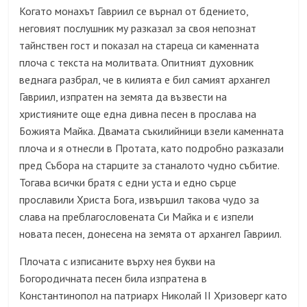
Когато монахът Гавриил се върнал от бдението,
неговият послушник му разказал за своя непознат
тайнствен гост и показал на стареца си каменната
плоча с текста на молитвата. Опитният духовник
веднага разбрал, че в килията е бил самият архангел
Гавриил, изпратен на земята да възвести на
християните още една дивна песен в прослава на
Божията Майка. Двамата съкилийници взели каменната
плоча и я отнесли в Протата, като подробно разказали
пред Събора на старците за станалото чудно събитие.
Тогава всички братя с едни уста и едно сърце
прославили Христа Бога, извършил такова чудо за
слава на преблагословената Си Майка и є изпели
новата песен, донесена на земята от архангел Гавриил.
Плочата с изписаните върху нея букви на
Богородичната песен била изпратена в
Константинопол на патриарх Николай II Хризоверг като