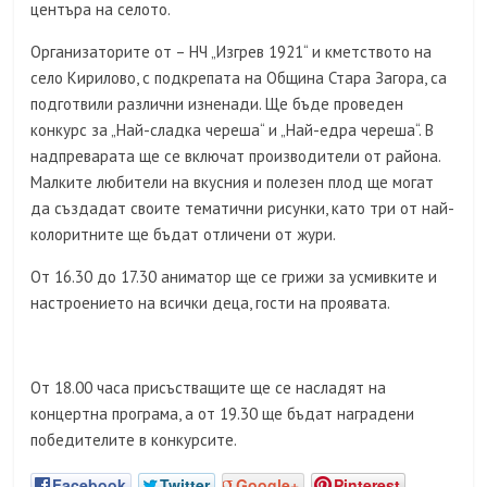
центъра на селото.
Организаторите от – НЧ „Изгрев 1921“ и кметството на
село Кирилово, с подкрепата на Община Стара Загора, са
подготвили различни изненади. Ще бъде проведен
конкурс за „Най-сладка череша“ и „Най-едра череша“. В
надпреварата ще се включат производители от района.
Малките любители на вкусния и полезен плод ще могат
да създадат своите тематични рисунки, като три от най-
колоритните ще бъдат отличени от жури.
От 16.30 до 17.30 аниматор ще се грижи за усмивките и
настроението на всички деца, гости на проявата.
От 18.00 часа присъстващите ще се насладят на
концертна програма, а от 19.30 ще бъдат наградени
победителите в конкурсите.
Facebook
Twitter
Google+
Pinterest