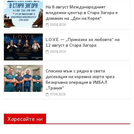
На 8 август Международният
младежки център в Стара Загора е
домакин на „Ден на Корея“
08.08.2026
L.O.V.E. — „Приказка за любовта“ на
12 август в Стара Загора
08.08.2026
Спасиха мъж с рядка в света
дисекация на коремна аорта чрез
безкръвна операция в УМБАЛ
„Тракия“
07.08.2026
Харесайте ни