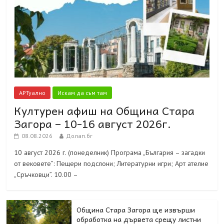
АРТуално
Искам да съм там
Културен афиш на Община Стара
Загора – 10-16 август 2026г.
08.08.2026
Долап.бг
10 август 2026 г. (понеделник) Програма „България – загадки
от вековете”: Пещери подслони; Литературни игри; Арт ателие
„Сръчковци”. 10.00 –
Община Стара Загора ще извърши
обработка на дървета срещу листни