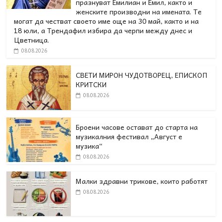
празнуват Емилиан и Емил, както и
женските производни на имената. Те
могат да честват своето име още на 30 май, както и на
18 юли, а Трендафил избира да черпи между днес и
Цветница.
08.08.2026
СВЕТИ МИРОН ЧУДОТВОРЕЦ, ЕПИСКОП
КРИТСКИ
08.08.2026
Броени часове остават до старта на
музикалния фестивал „Август е
музика“
08.08.2026
Малки здравни трикове, които работят
08.08.2026