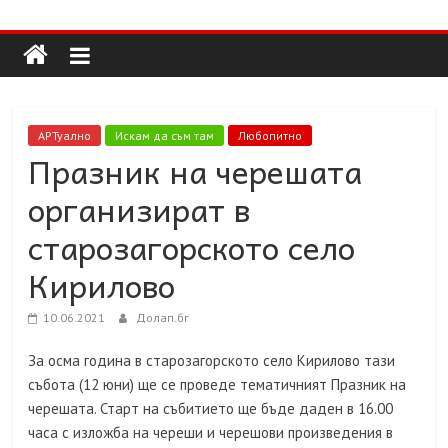
Долап
Skip
to
content
БГ
култура|
АРТуално
Искам да съм там
Любопитно
изкуство|
Празник на черешата
пътешествия|
организират в
мода|
събития|
старозагорското село
кухня|
Кирилово
реклама|
минало|
10.06.2021
Долап.бг
За осма година в старозагорското село Кирилово тази
събота (12 юни) ще се проведе тематичният Празник на
черешата. Старт на събитието ще бъде даден в 16.00
часа с изложба на череши и черешови произведения в