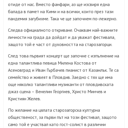
отиде от нас. Вместо фанфари, аз ще изсвиря една
балада в памет на Кими и на всички, които през тази
пандемия загубихме. Така че ще започнем по-лежерно.
Следва официалното откриване. Очаквам най-важните
личности на града да дойдат и да уважат фестивала,
защото той е част от духовността на старозагорци.
След това първият концерт ще започне с изпълнение на
една талантлива певица Милена Костова от
Асеновград и Иван Гърбачев пианист от Казанлък. Те са
семейство и живеят в Пловдив. Заедно с тях ще има
още няколко талантливи музиканти от пловдивската
джаз сцена – Венелин Георгиев, Христо Минчев и
Кристиян Желев.
По желание на цялата старозагорска културна
общественост, за първи път на този фестивал, защото
само той е участвал като гост-солист в различни