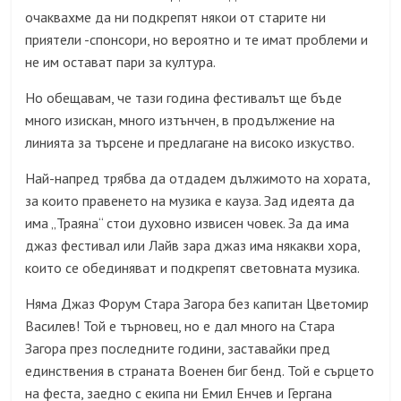
очаквахме да ни подкрепят някои от старите ни
приятели -спонсори, но вероятно и те имат проблеми и
не им остават пари за култура.
Но обещавам, че тази година фестивалът ще бъде
много изискан, много изтънчен, в продължение на
линията за търсене и предлагане на високо изкуство.
Най-напред трябва да отдадем дължимото на хората,
за които правенето на музика е кауза. Зад идеята да
има „Траяна“ стои духовно извисен човек. За да има
джаз фестивал или Лайв зара джаз има някакви хора,
които се обединяват и подкрепят световната музика.
Няма Джаз Форум Стара Загора без капитан Цветомир
Василев! Той е търновец, но е дал много на Стара
Загора през последните години, заставайки пред
единствения в страната Военен биг бенд. Той е сърцето
на феста, заедно с екипа ни Емил Енчев и Гергана