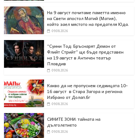
На 9 август почитаме паметта именно
на Свети апостол Матий (Матия),
който заел мястото на предателя Юда.
09.08.2026
“Суини Тод: Бръснарят Демон от
Флийт Стрийт” ще бъде представен
на 19 август в Античен театър
Пловдив
09.08.2026
Какво да не пропуснем седмицата 10-
16 август в Стара Загора и региона:
Избрано от Долап.бг
09.08.2026
СИНИТЕ ЗОНИ: тайната на
дълголетието
09.08.2026