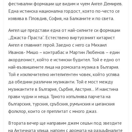
фестивални формации ще видим и чуем Ангел Демирев.
Една истинска национална гордост, която по-често се
изявява в Пловдив, София, на Балканите и по света.
Ангел ще представи една от най-силните си формации
„Джаста-Праста“. Естествено виртуозният китарист
Ангел е главният герой. Заедно с него са Михаил
Иванов- Мишо – контрабас и Мартин Любенов – един
акордеонист, който е истински будител. Той е едно от
най-възвишените лица на ромската музика в България.
Той е изключително интелигентен човек, който успява
да обедини различни музиканти. Той е мост между
музикантите в България, Сърбия, Австрия… И наистина
прави чудни и неща. Триото изпълнява парчета на
българския, турския, сръбския, румънския и циганския
фолклор, които се преплитат с много джаз.
Втората вечер ще направим джем сешън под звездите
на Античната улица, напоен с аромата на разцъфналите