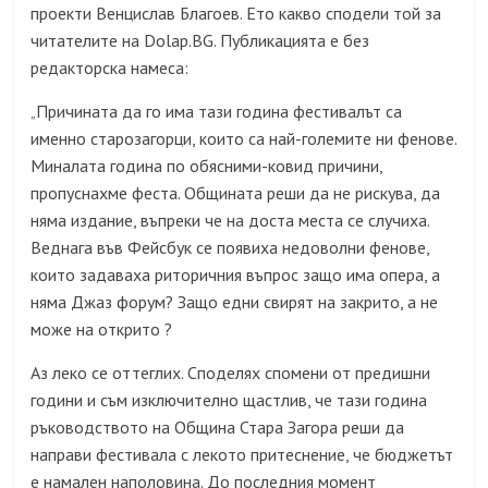
проекти Венцислав Благоев. Ето какво сподели той за
читателит
e
на
Dolap.BG.
Публикацията е без
редакторска намеса:
Причината да го има тази година фестивалът са
„
именно старозагорци, които са най-големите ни фенове.
Миналата година по обясними-ковид причини,
пропуснахме феста. Общината реши да не рискува, да
няма издание, въпреки че на доста места се случиха.
Веднага във Фейсбук се появиха недоволни фенове,
които задаваха риторичния въпрос защо има опера, а
няма Джаз форум? Защо едни свирят на закрито, а не
може на открито ?
Аз леко се оттеглих. Споделях спомени от предишни
години и съм изключително щастлив, че тази година
ръководството на Община Стара Загора реши да
направи фестивала с лекото притеснение, че бюджетът
е намален наполовина. До последния момент