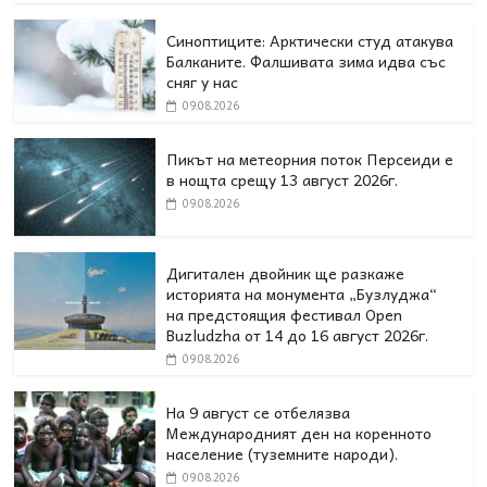
Синоптиците: Арктически студ атакува
Балканите. Фалшивата зима идва със
сняг у нас
09.08.2026
Пикът на метеорния поток Персеиди е
в нощта срещу 13 август 2026г.
09.08.2026
Дигитален двойник ще разкаже
историята на монумента „Бузлуджа“
на предстоящия фестивал Open
Buzludzha от 14 до 16 август 2026г.
09.08.2026
На 9 август се отбелязва
Международният ден на коренното
население (туземните народи).
09.08.2026