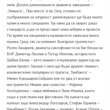
липи. Досега джемсешъните правим в заведения –
„Уникато“, „При кмета“ и пр. Сега, отново по
съображения за сигурност джемсешънът ще бъде много
голям и много специален. Тук няма да се свирят джаз
стандарти, а ще се представят нови албуми и проекти.
По време на пандемията музикантите записаха много
музика. Сред тях са големият български тромпетист
Росен Захариев, двамата саксофонисти на Биг бенда на
БНР Димитър Льолев и Петър Момчев, китаристите
Шибил Бенев – като пианист и музикален директор на
целия проект. Заедно с него ще бъде другият пианист,
изключително популярен от групата „Тумбаито“ –
Милен Кукошаров.Събрали сме по два от всички
инструменти. Имаме две солистки – Марина
Господинова – наша любимка и Лили Илиева, която
също е участвала във фестивала. На сцената ще
излязат още Александър Логозаров, Стефан Горанов –
барабанист, Росен Захариев – тромпет, Атанас Попов –