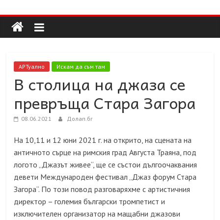
Долап
Skip
to
content
БГ
култура|
АРТуално
Искам да съм там
изкуство|
В столица на джаза се
пътешествия|
превръща Стара Загора
мода|
събития|
08.06.2021
Долап.бг
кухня|
реклама|
На 10,11 и 12 юни 2021 г. на открито, на сцената на
минало|
античното сърце на римския град Августа Траяна, под
логото „Джазът живее“, ще се състои дългоочаквания
девети Международен фестивал „Джаз форум Стара
Загора“. По този повод разговаряхме с артистичния
директор – големия български тромпетист и
изключителен организатор на мащабни джазови