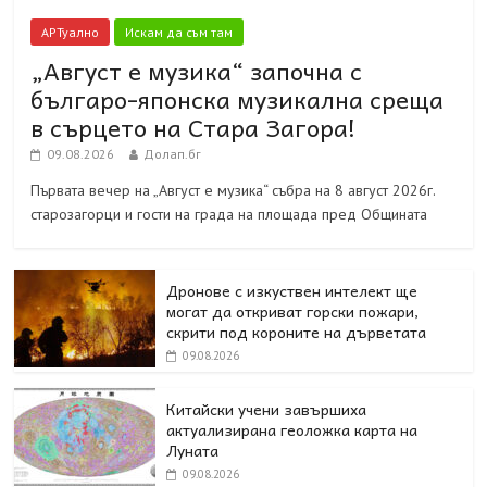
АРТуално
Искам да съм там
„Август е музика“ започна с
българо-японска музикална среща
в сърцето на Стара Загора!
09.08.2026
Долап.бг
Първата вечер на „Август е музика“ събра на 8 август 2026г.
старозагорци и гости на града на площада пред Общината
Дронове с изкуствен интелект ще
могат да откриват горски пожари,
скрити под короните на дърветата
09.08.2026
Китайски учени завършиха
актуализирана геоложка карта на
Луната
09.08.2026