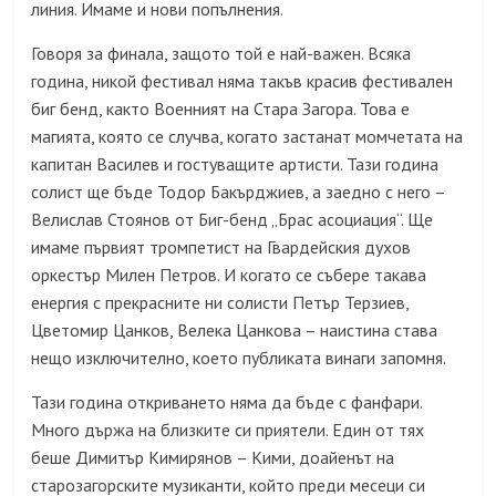
линия. Имаме и нови попълнения.
Говоря за финала, защото той е най-важен. Всяка
година, никой фестивал няма такъв красив фестивален
биг бенд, както Военният на Стара Загора. Това е
магията, която се случва, когато застанат момчетата на
капитан Василев и гостуващите артисти. Тази година
солист ще бъде Тодор Бакърджиев, а заедно с него –
Велислав Стоянов от Биг-бенд „Брас асоциация“. Ще
имаме първият тромпетист на Гвардейския духов
оркестър Милен Петров. И когато се събере такава
енергия с прекрасните ни солисти Петър Терзиев,
Цветомир Цанков, Велека Цанкова – наистина става
нещо изключително, което публиката винаги запомня.
Тази година откриването няма да бъде с фанфари.
Много държа на близките си приятели. Един от тях
беше Димитър Кимирянов – Кими, доайенът на
старозагорските музиканти, който преди месеци си