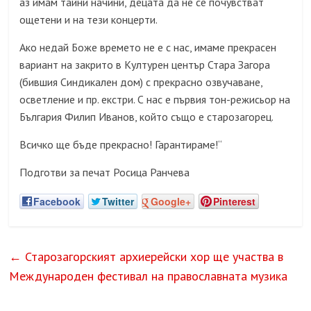
аз имам тайни начини, децата да не се почувстват
ощетени и на тези концерти.
Ако недай Боже времето не е с нас, имаме прекрасен
вариант на закрито в Културен център Стара Загора
(
бившия Синдикален дом
)
с прекрасно озвучаване,
осветление и пр. екстри. С нас е първия тон-режисьор на
България Филип Иванов, който също е старозагорец.
Всичко ще бъде прекрасно! Гарантираме!“
Подготви за печат Росица Ранчева
Facebook
Twitter
Google+
Pinterest
←
Старозагорският архиерейски хор ще участва в
Международен фестивал на православната музика