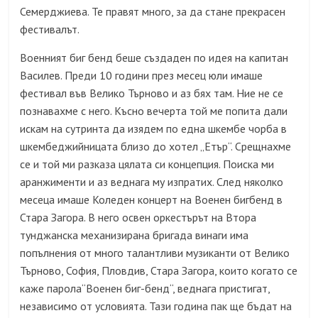
Семерджиева. Те правят много, за да стане прекрасен
фестивалът.
Военният биг бенд беше създаден по идея на капитан
Василев. Преди 10 години през месец юли имаше
фестивал във Велико Търново и аз бях там. Ние не се
познавахме с него. Късно вечерта той ме попита дали
искам на сутринта да изядем по една шкембе чорба в
шкембеджийницата близо до хотел „Етър“. Срещнахме
се и той ми разказа цялата си концепция. Поиска ми
аранжименти и аз веднага му изпратих. След няколко
месеца имаше Коледен концерт на Военен бигбенд в
Стара Загора. В него освен оркестърът на Втора
тунджанска механизирана бригада винаги има
попълнения от много талантливи музиканти от Велико
Търново, София, Пловдив, Стара Загора, които когато се
каже парола“Военен биг-бенд“, веднага пристигат,
независимо от условията. Тази година пак ще бъдат на