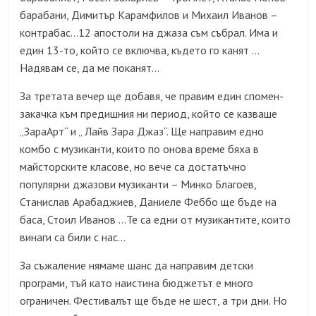
барабани, Димитър Карамфилов и Михаил Иванов –
контрабас…12 апостоли на джаза съм събрал. Има и
един 13-то, който се включва, където го канят …
Надявам се, да ме поканят…
За третата вечер ще добавя, че правим един спомен-
закачка към предишния ни период, който се казваше
„ЗараАрт“ и „ Лайв Зара Джаз“. Ще направим едно
комбо с музиканти, които по онова време бяха в
майсторските класове, но вече са достатъчно
популярни джазови музиканти – Минко Благоев,
Станислав Арабаджиев, Даниеле Феббо ще бъде на
баса, Стоил Иванов …Те са едни от музикантите, които
винаги са били с нас…
За съжаление нямаме шанс да направим детски
програми, тъй като наистина бюджетът е много
ограничен. Фестивалът ще бъде не шест, а три дни. Но