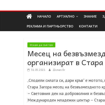
Skip
Долап
to
content
НАЧАЛО
АРТУАЛНО
ЗНАНИЕ
З
БГ
РЕКЛАМА И ПАРТНЬОРСТВО
КОНТАКТИ
култура|
изкуство|
пътешествия|
Искам да съм там
Месец на безвъзмез
мода|
събития|
организират в Стара
кухня|
реклама|
31.05.2021
Долап.бг
минало|
Сподели силата си, дари кръв“ е мотото
„
Стара Загора месец на безвъзмездното к
– Световния ден на доброволния и безвъ
Международен младежки център – Стара 