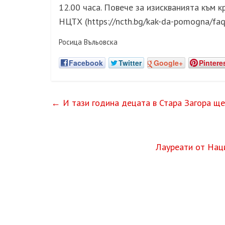
12.00 часа. Повече за изискванията към 
НЦТХ (https://ncth.bg/kak-da-pomogna/faq
Росица Въльовска
Facebook
Twitter
Google+
Pintere
←
И тази година децата в Стара Загора ще
Лауреати от Нац