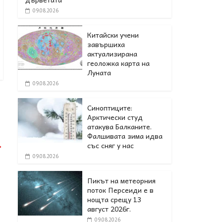
09.08.2026
Китайски учени
завършиха
актуализирана
геоложка карта на
Луната
09.08.2026
Синоптиците:
Арктически студ
атакува Балканите.
Фалшивата зима идва
→
със сняг у нас
09.08.2026
Пикът на метеорния
поток Персеиди е в
нощта срещу 13
август 2026г.
09.08.2026