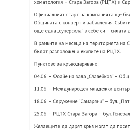
хематология – Стара Загора (РЦТХ) и Сдр
Официалният старт на кампанията ще бъд
Общината с концерт и забавления. Събити
още една „суперсила” в себе си – силата 
В рамките на месеца на територията на С
бъдат разположени екипите на РЦТХ.
Пунктове за кръводаряване:
04.06. – Фоайе на зала „Славейков” – Общ
11.06. – Международен младежки център 
18.06. – Сдружение “Самаряни” – бул. „Па
25.06. – РЦТХ Стара Загора – бул. Генера
Желаещите да дарят кръв могат да посетя