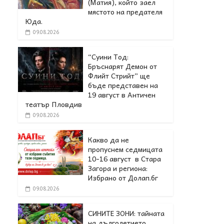
(Матия), който заел
мястото на предателя
Юда.
09.08.2026
“Суини Тод:
Бръснарят Демон от
Флийт Стрийт” ще
бъде представен на
19 август в Античен
театър Пловдив
09.08.2026
Какво да не
пропуснем седмицата
10-16 август в Стара
Загора и региона:
Избрано от Долап.бг
09.08.2026
СИНИТЕ ЗОНИ: тайната
на дълголетието