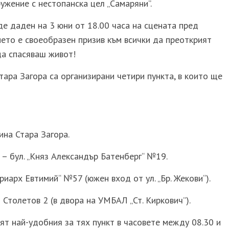
ужение с нестопанска цел „Самаряни”.
е даден на 3 юни от 18.00 часа на сцената пред
ето е своеобразен призив към всички да преоткрият
да спасяваш живот!
тара Загора са организирани четири пункта, в които ще
ина Стара Загора.
– бул. „Княз Александър Батенберг“ №19.
триарх Евтимий“ №57 (южен вход от ул. „Бр. Жекови“).
л Столетов 2 (в двора на УМБАЛ „Ст. Киркович”).
т най-удобния за тях пункт в часовете между 08.30 и