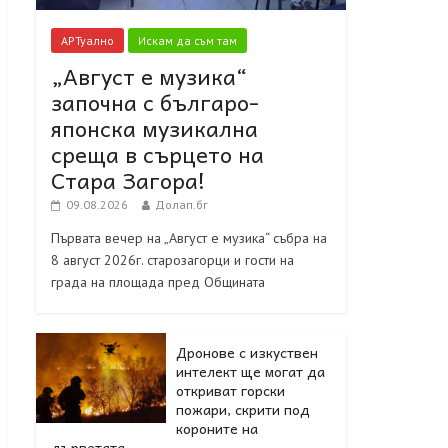
АРТуално
Искам да съм там
„Август е музика“
започна с българо-
японска музикална
среща в сърцето на
Стара Загора!
09.08.2026
Долап.бг
Първата вечер на „Август е музика“ събра на
8 август 2026г. старозагорци и гости на
града на площада пред Общината
Дронове с изкуствен
интелект ще могат да
откриват горски
пожари, скрити под
короните на
дърветата