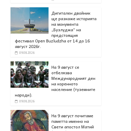
Дигитален двойник
ще разкаже историята
на монумента
„Бузлуджа“ на
предстоящия
фестивал Open Buzludzha от 14 до 16
август 2026г.
09.08.2026
На 9 август се
отбелязва
Международният ден
на коренното
население (туземните
народи).
09.08.2026
На 9 август почитаме
паметта именно на
Свети апостол Матий