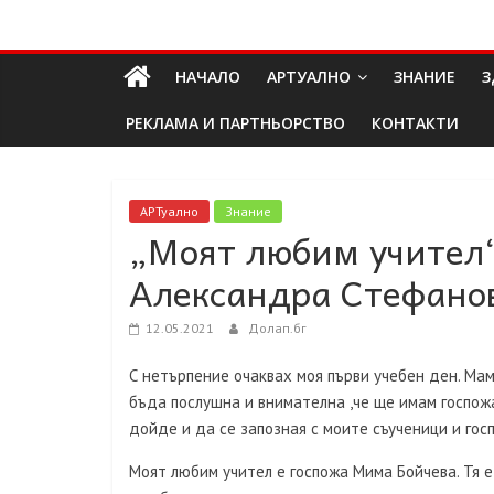
Skip
Долап
to
content
НАЧАЛО
АРТУАЛНО
ЗНАНИЕ
З
БГ
РЕКЛАМА И ПАРТНЬОРСТВО
КОНТАКТИ
култура|
изкуство|
пътешествия|
АРТуално
Знание
„Моят любим учител“ 
мода|
събития|
Александра Стефано
кухня|
реклама|
12.05.2021
Долап.бг
минало|
С нетърпение очаквах моя първи учебен ден. Мам
бъда послушна и внимателна ,че ще имам госпожа
дойде и да се запозная с моите съученици и гос
Моят любим учител е госпожа Мима Бойчева. Тя е