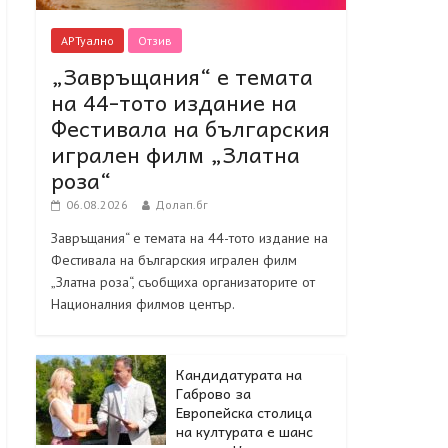
АРТуално
Отзив
„Завръщания“ е темата
на 44-тото издание на
Фестивала на българския
игрален филм „Златна
роза“
06.08.2026
Долап.бг
Завръщания“ е темата на 44-тото издание на
Фестивала на българския игрален филм
„Златна роза“, съобщиха организаторите от
Националния филмов център.
Кандидатурата на
Габрово за
Европейска столица
на културата е шанс