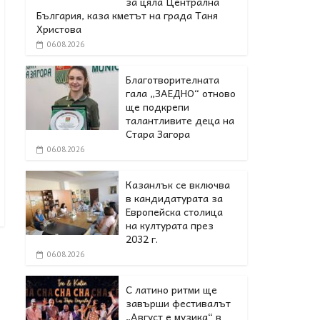
за цяла Централна
България, каза кметът на града Таня
Христова
06.08.2026
Благотворителната
гала „ЗАЕДНО“ отново
ще подкрепи
талантливите деца на
Стара Загора
06.08.2026
Казанлък се включва
в кандидатурата за
Европейска столица
на културата през
2032 г.
06.08.2026
С латино ритми ще
завърши фестивалът
„Август е музика“ в