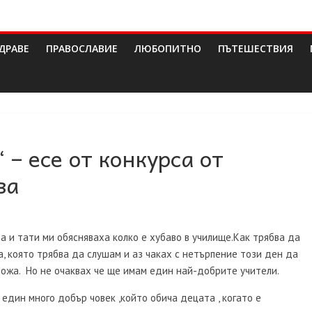
ДРАВЕ
ПРАВОСЛАВИЕ
ЛЮБОПИТНО
ПЪТЕШЕСТВИЯ
– есе от конкурса от
ва
а и тати ми обясняваха колко е хубаво в училище.Как трябва да
, която трябва да слушам и аз чаках с нетърпение този ден да
пожа. Но не очаквах че ще имам един най-добрите учители.
 един много добър човек ,който обича децата , когато е