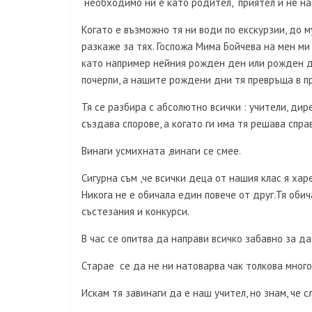
необходимо ни е като родител, приятел и не на
Когато е възможно тя ни води по екскурзии, до 
разкаже за тях. Госпожа Мима Бойчева на мен ми
като например нейния рожден ден или рожден де
почерпи, а нашите рождени дни тя превръща в пр
Тя се разбира с абсолютно всички : учители, дир
създава спорове, а когато ги има тя решава спра
Винаги усмихната ,винаги се смее.
Сигурна съм ,че всички деца от нашия клас я хар
Никога не е обичала един повече от друг.Тя оби
състезания и конкурси.
В час се опитва да направи всичко забавно за д
Старае се да не ни натоварва чак толкова много
Искам тя завинаги да е наш учител, но знам, че 