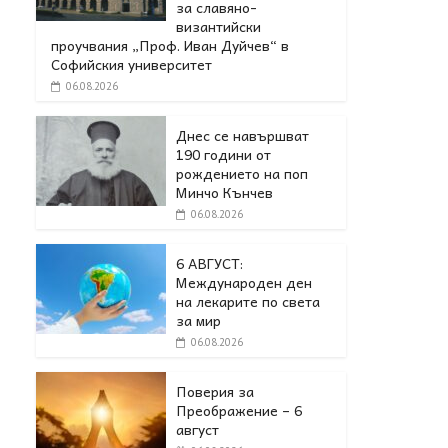
за славяно-
византийски
проучвания „Проф. Иван Дуйчев“ в
Софийския университет
06.08.2026
Днес се навършват
190 години от
рождението на поп
Минчо Кънчев
06.08.2026
6 АВГУСТ:
Международен ден
на лекарите по света
за мир
06.08.2026
Поверия за
Преображение – 6
август