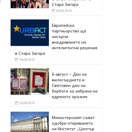
→
Стара Загора
06.08.2026
Европейско
партньорство ще
насърчи
внедряването на
интелигентни решения
в Стара Загора
06.08.2026
6 август – Ден на
милосърдието и
Световен ден на
борбата за забрана на
ядреното оръжие
06.08.2026
Министерският съвет
одобри откриването
на Институт „Център