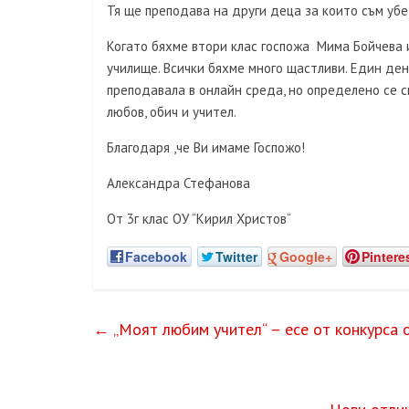
Тя ще преподава на други деца за които съм убе
Когато бяхме втори клас госпожа Мима Бойчева и
училище. Всички бяхме много щастливи. Един ден 
преподавала в онлайн среда, но определено се сп
любов, обич и учител.
Благодаря ,че Ви имаме Госпожо!
Александра Стефанова
От 3г клас ОУ “Кирил Христов“
Facebook
Twitter
Google+
Pintere
←
„Моят любим учител“ – есе от конкурса 