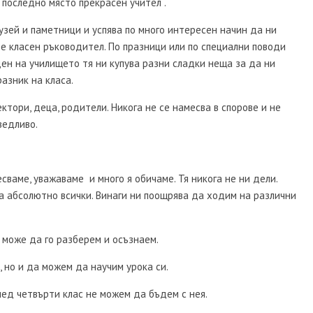
 последно място прекрасен учител .
музей и паметници и успява по много интересен начин да ни
 е класен ръководител. По празници или по специални поводи
н на училището тя ни купува разни сладки неща за да ни
азник на класа.
ектори, деца, родители. Никога не се намесва в спорове и не
ведливо.
есваме, уважаваме и много я обичаме. Тя никога не ни дели.
ча абсолютно всички. Винаги ни поощрява да ходим на различни
а може да го разберем и осъзнаем.
, но и да можем да научим урока си.
след четвърти клас не можем да бъдем с нея.