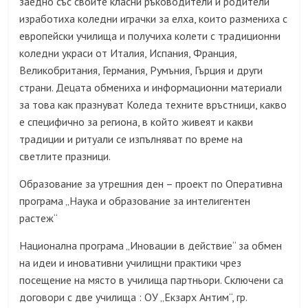
заедно със своите класни ръководители и родители
изработиха коледни играчки за елха, които размениха с
европейски училища и получиха колети с традиционни
коледни украси от Италия, Испания, Франция,
Великобритания, Германия, Румъния, Гърция и други
страни. Децата обмениха и информационни материали
за това как празнуват Коледа техните връстници, какво
е специфично за региона, в който живеят и какви
традиции и ритуали се изпълняват по време на
светлите празници.
Образование за утрешния ден – проект по Оперативна
програма „Наука и образование за интелигентен
растеж“
Национална програма „Иновации в действие“ за обмен
на идеи и иновативни училищни практики чрез
посещение на място в училища партньори. Сключени са
договори с две училища : ОУ „Екзарх Антим“, гр.