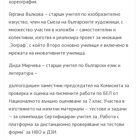
хореография.
Гергана Вълкова – старши учител по изобразително
изкуство, член на Съюза на българските художници, с
множество участия в изложби – самостоятелни и
колективни, изготвя и реализира проект за иновация
„Зограф“, с който Второ основно училище е включено в
мрежата на иновативните училища.
Дида Мирчева – старши учител по български език и
литература –
дългогодишен заместник-председател на Комисията за
проверка и оценка на писмените работи по БЕЛ от
Националното външно оценяване за 7. клас. Участва в
изготвянето на изпитни материали – тестове и задачи
– за олимпиади. Сертифициран учител за „Работа с
платформа за дистанционно проверяване на тестови
форми“ за НВО и ДЗИ.