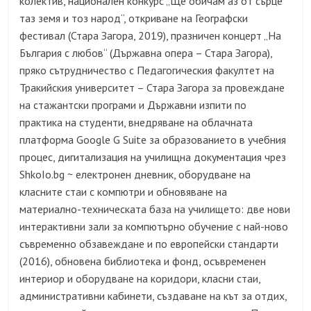
колектив, национален конкурс „Ще обичам аз от сърце
таз земя и тоз народ“, откриване на Географски
фестивал (Стара Загора, 2019), празничен концерт „На
България с любов“ (Държавна опера – Стара Загора),
пряко сътрудничество с Педагогическия факултет на
Тракийския университет – Стара Загора за провеждане
на стажантски програми и Държавни изпити по
практика на студенти, внедряване на облачната
платформа Google G Suite за образованието в учебния
процес, дигитализация на училищна документация чрез
ShkoIo.bg ~ електронен дневник, оборудване на
класните стаи с компютри и обновяване на
материално-техническата база на училището: две нови
интерактивни зали за компютърно обучение с най-ново
съвременно обзавеждане и по европейски стандарти
(2016), обновена библиотека и фонд, осъвременен
интериор и оборудване на коридори, класни стаи,
административни кабинети, създаване на кът за отдих,