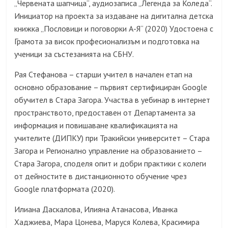
„Червената шапчица“, аудиозаписа „Легенда за Коледа“.
Инициатор на проекта за издаване на дигитална детска
книжка „Пословици и поговорки А-Я“ (2020) Удостоена с
Грамота за висок професионализъм и подготовка на
ученици за състезанията на СБНУ.
Рая Стефанова – старши учител в начален етап на
основно образование – първият сертифициран Google
обучител в Стара Загора. Участва в уебинар в интернет
пространството, предоставен от Департамента за
информация и повишаване квалификацията на
учителите (ДИПКУ) при Тракийски университет – Стара
Загора и Регионално управление на образованието –
Стара Загора, споделя опит и добри практики с колеги
от дейностите в дистанционното обучение чрез
Google платформата (2020).
Илиана Даскалова, Илияна Атанасова, Иванка
Хаджиева, Мара Цонева, Маруся Колева, Красимира