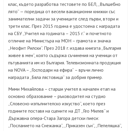
клас, където разработва тестовете по БЕЛ, „Вълшебно
лято“ — поредица от весели ваканционни книжки със
занимателни задачи за учениците след първи, втори и
трети клас. През 2015 година е удостоена с наградата
на СБУ „Учител на годината – 2015 г.“ и почетното
отличие на Министъра на МОН – грамота и значка
„Неофит Рилски“. През 2018 г. издава книгата „България
живее в мен“, която съдържа съчинения на ученици от
пътуванията им из България. Телевизионната продукция
на NOVA – „Господари на ефира“ – връчи лично
наградата „Бяла лястовица“ за добрия пример.
Мими Михайлова – старши учител в начален етап на
основно образование – ръководител на студио
„Словесно-изпълнителско изкуство“, което през
годините поставя на сцените на ДТ „Гео Милев“ и
Държавна опера-Стара Загора детски пиеси:
„Посланието на Снежанка“, „Приказен сън“, „Пепеляшка“,