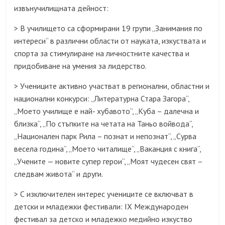
извънучилищната дейност:
> В училището са сформирани 19 групи „Занимания по
интереси“ в различни области от науката, изкуствата и
спорта за стимулиране на личностните качества и
придобиване на умения за лидерство.
> Учениците активно участват в регионални, областни и
национални конкурси: „Литературна Стара Загора“,
„Моето училище е най- хубавото“, „Куба – далечна и
близка“, „По стъпките на четата на Таньо войвода“,
„Национален парк Рила – познат и непознат“, „Сурва
весела година“, „Моето читалище“, „Ваканция с книга“,
„Учените — новите супер герои“, „Моят чудесен свят –
следвам живота“ и други.
> С изключителен интерес учениците се включват в
детски и младежки фестивали: IX Международен
фестивал за детско и младежко медийно изкуство