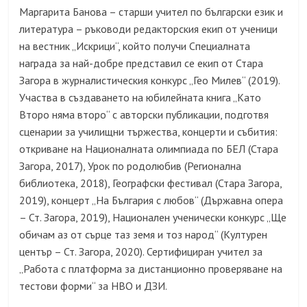
Маргарита Банова – старши учител по български език и
литература – ръководи редакторския екип от ученици
на вестник „Искрици“, който получи Специалната
награда за най-добре представил се екип от Стара
Загора в журналистическия конкурс „Гео Милев“ (2019).
Участва в създаването на юбилейната книга „Като
Второ няма второ“ с авторски публикации, подготвя
сценарии за училищни тържества, концерти и събития:
откриване на Националната олимпиада по БЕЛ (Стара
Загора, 2017), Урок по родолюбив (Регионална
библиотека, 2018), Географски фестивал (Стара Загора,
2019), концерт „На България с любов“ (Държавна опера
– Ст. Загора, 2019), Национален ученически конкурс „Ще
обичам аз от сърце таз земя и тоз народ“ (Културен
център – Ст. Загора, 2020). Сертифициран учител за
„Работа с платформа за дистанционно проверяване на
тестови форми“ за НВО и ДЗИ.