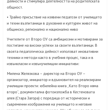
дейности и стимулира деятелността на родителската
общност.
Трайно присъствие на изявени педагози от училището
•
и техни възпитаници в духовния и културен живот на
общинско, регионално и национално ниво
Учителите от Второ ОУ са амбициозни и мотивирани за
постигане на високи успехи за своите възпитаници. В
своята педагогическа дейност използват иновативни
техники и методи както в учебния процес, така и в
извънкласни и извънучилищни инициативи:
Милена Желязкова – директор на Второ ОУ –
организатор, инициатор и вдъхновител на реализирани
училищни проекти: юбилейна книга „Като Второ няма
второ“, документална фотоизложба в Кестеновата
алея (Стара Загора) с поредица от исторически и
съвременни изображения на училището и неговия