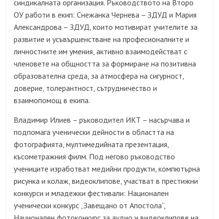
синдикалната организация. Ръководството на Второ
ОУ работи в екип: Снежанка Чернева – ЗДУД и Мария
Александрова – ЗДУД, които мотивират учителите за
развитие и усъвършенстване на професионалните и
личностните им умения, активно взаимодействат с
членовете на общността за формиране на позитивна
образователна среда, за атмосфера на сигурност,
доверие, толерантност, сътрудничество и
взаимопомощ в екипа.
Владимир Илиев – ръководител ИКТ – насърчава и
подпомага ученически дейности в областта на
фотографията, мултимедийната презентация,
късометражния филм. Под негово ръководство
учениците изработват медийни продукти, компютърна
рисунка и колаж, видеоклипове, участват в престижни
конкурси и младежки фестивали: Национален
ученически конкурс „Завещано от Апостола“,
Национален фотоконкурс за аудио и видеоклипове на