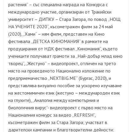
растения“ – със специална награда на Конкурса с
международно участие, организиран от Тракийски
университет – ДИПКУ – Стара Загора, по повод „НОЩ
НА УЧЕНИТЕ 2020“, късометражен филм за 24 май
(2020), „Хами“ – ням филм, представен на Кино
фестивала „ДЕТСКА КИНОМАНИЯ“ в рамките на
продуцирания от НДК фестивал „Киномания“, където
учениците получават грамоти за „Най-добър млад кино
творец“, „Жестуно“ – видеопроект, отличен на трето
място на проведеното Национално изложение по
предприемачество „NEXTBIG.ME“ (Бургас, 2020), и
представлява визуално пособие за ускорено изучаване
на жестомимичен език (жестуно – международен език
на глухите), „Аналогия между компютърния и
биологичния вирус“- видеопроект с първо място на
Националния конкурс за видео „REFRESH“,
късометражен филм за Стара Загора; участват в
дарителски кампании и благотворителни дейности: