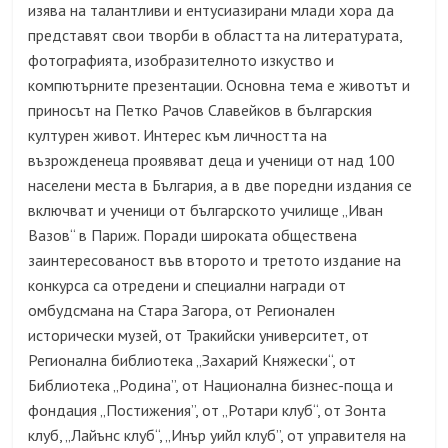
изява на талантливи и ентусиазирани млади хора да
представят свои творби в областта на литературата,
фотографията, изобразителното изкуство и
компютърните презентации. Основна тема е животът и
приносът на Петко Рачов Славейков в българския
културен живот. Интерес към личността на
възрожденеца проявяват деца и ученици от над 100
населени места в България, а в две поредни издания се
включват и ученици от българското училище „Иван
Вазов“ в Париж. Поради широката обществена
заинтересованост във второто и третото издание на
конкурса са отредени и специални награди от
омбудсмана на Стара Загора, от Регионален
исторически музей, от Тракийски университет, от
Регионална библиотека „Захарий Княжески“, от
Библиотека „Родина”, от Национална бизнес-поща и
фондация „Постижения”, от „Ротари клуб“, от Зонта
клуб, „Лайънс клуб“, „Инър уийл клуб”, от управителя на