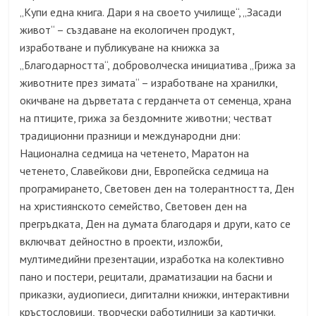
„Купи една книга. Дари я на своето училище“, „Засади
живот“ – създаване на екологичен продукт,
изработване и публикуване на книжка за
„Благодарността“, доброволческа инициатива „Грижа за
животните през зимата“ – изработване на хранилки,
окичване на дърветата с герданчета от семенца, храна
на птиците, грижа за бездомните животни; честват
традиционни празници и международни дни:
Национална седмица на четенето, Маратон на
четенето, Славейкови дни, Европейска седмица на
програмирането, Световен ден на толерантността, Ден
на християнското семейство, Световен ден на
прегръдката, Ден на думата благодаря и други, като се
включват дейностно в проекти, изложби,
мултимедийни презентации, изработка на колективно
пано и постери, рецитали, драматизации на басни и
приказки, аудиопиеси, дигитални книжки, интерактивни
кръстословици, творчески работилници за картички.