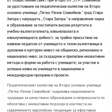
от Обществения съвет при Второ ОУ „П. Р. Славейков“
за удостояване на педагогическия колектив на Второ
основно училище „Петко Рачов Славейков “ град Стара
Загора с наградата „ Стара Загора “ в направление наука
и образование за постигнати високи резултати в
учебно-възпитателната, извънкласната и
извънучилищната дейност; за трайно присъствие на
изявени педагози от училището и техни възпитаници в
духовния и културен живот на общинско, регионално и
национално ниво; за създадени и прилагани иновативни
методи и форми на работа с учениците; за участие и
успешна изява на училището в национални и
международни програми и проекти.
Педагогическият колектив на Второ основно училище
„Петко Рачов Славейков” съхранява националните
традиции за качествено образование и непрекъснато ги
обогатява с иновативни подходи в контекста на
съвременните европейски тенденции за ефективно