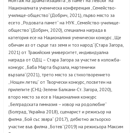
монтаж на драматизацията „В памет на Левски“ на
Националната ученическа конференция „Семейство-
училище-общество“(Добрич, 2021), първо място за
есето „Родовата памет“ на НУК „Семейство-училище-
общество“(Добрич, 2020), специална награда в
категория есе на Националния ученически конкурс „Ще
обичам аз от сърце таз земя и тоз народ“(Стара Загора,
2021) от Тракийския университет, индивидуална
награда от ОДЦ – Стара Загора за участие в изложба-
конкурс „Баба Марта бързала, мартенички
вързала“(2021), трето място за стихотворението
„Нощен летец“ от Творчески конкурс, посветен на
прилепите (СНЦ-Зелени Балкани-Ст. Загора, 2020),
второ място за есе в Националния конкурс
„Белградската гимназия – извор на родолюбие“
(Болград, Украйна 2018), сценарист и режисьор на
филма „Бой със звяра“ (2017), дебютно актьорско
участие във филма „Ботев“(2019) на режисьора Максим