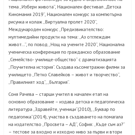
тема „Избери живота“, Национален фестивал „Детска
Киномания 2019“, Национален конкурс за компютърна
рисунка и колаж „Виртуална пролет 2020“,
Международен конкурс „Предизвикателство:
мултимедийни продукти на тема: „Аз отглеждам
живот…“, по повод „Нощ на учените 2020“, Национална
ученическа конференция по гражданско образование
„Семейство- училище-общество“ с драматизацията
„Поучителна история“. Създава късометражни филми за
училището „Петко Славейков – живот и творчество“,
„Правилният ход“, „България“.
Соня Рачева – старши учител в начален етап на
основно образование – издава детска и педагогическа
литература „Здравейте, ученици“(2010), „Буквар по
педагогика“(2014), участва в създаването на помагала
на издателство „Просвета – АД“, София: „Къде съм аз?“
– тестове за входно и изходно ниво за първи и втори