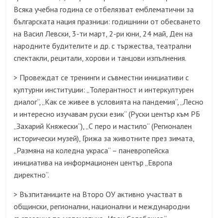
Всяка учебна година се отбелязват емблематични за
българската нация празници: годишнини от обесването
на Васил Левски, 3-ти март, 2-ри юни, 24 май, Ден на
народните будителите и др. с тържества, театрални
спектакли, рецитали, хорови и танцови изпълнения.
> Провеждат се тренинги и съвместни инициативи с
културни институции: „Толерантност и интеркултурен
диалог“, „Как се живее в условията на пандемия“, „Лесно
и интересно изучавам руски език“ (Руски център към РБ
„Захарий Княжески“), „С перо и мастило“ (Регионален
исторически музей), Грижа за животните през зимата,
„Размяна на коледна украса“ – паневропейска
инициатива на информационен център „Европа
директно“.
> Възпитаниците на Второ ОУ активно участват в
общински, регионални, национални и международни