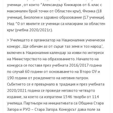
ученици , от които ^Александър Книжаров от 6. клас с
максимален брой точки от Областен кръг), Физика (18
ученици), Биология и здравно образование (17 ученици).
Над ^0 от явилите се ученици са класирани за областен
кръг (учебна 2020/2021г.).
> Училището е организатор на Националния ученически
конкурс „Ще обичам аз от сърце таз земя и тоз народ“,
включен в Националния календар за изяви по интереси
на Министерството на образованието. Началото на
конкурса се поставя през учебната 2016/2017 година
по случай 60 години от основаването на Второ ОУ и
190 години от рождението на неговия патрон.
Събитието се е превърнало в традиция и през учебната
2020/2021 година се проведе неговото четвърто
издание, за което са изпратени 1546 творби от 114
училища. Партньори на инициативата са Община Стара
Загора и РУО – Стара Загора. Конкурсът дава поле за