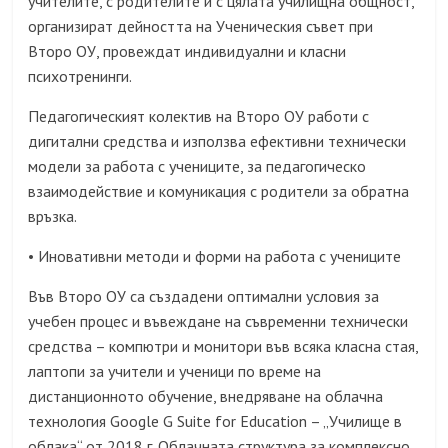
учителите, с родителите и с цялата училищна общност,
организират дейността на Ученическия съвет при
Второ ОУ, провеждат индивидуални и класни
психотренинги.
Педагогическият колектив на Второ ОУ работи с
дигитални средства и използва ефективни технически
модели за работа с учениците, за педагогическо
взаимодействие и комуникация с родители за обратна
връзка.
Иновативни методи и форми на работа с учениците
•
Във Второ ОУ са създадени оптимални условия за
учебен процес и въвеждане на съвременни технически
средства – компютри и монитори във всяка класна стая,
лаптопи за учители и ученици по време на
дистанционното обучение, внедряване на облачна
технология Google G Suite for Education – „Училище в
облака“ от 2018 г. Облачната структура за комплексно