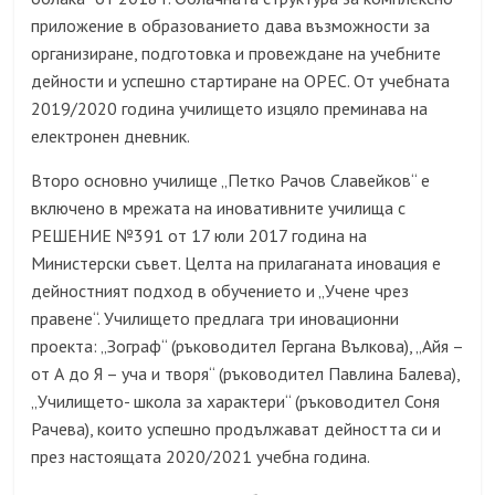
приложение в образованието дава възможности за
организиране, подготовка и провеждане на учебните
дейности и успешно стартиране на ОРЕС. От учебната
2019/2020 година училището изцяло преминава на
електронен дневник.
Второ основно училище „Петко Рачов Славейков“ е
включено в мрежата на иновативните училища с
РЕШЕНИЕ №391 от 17 юли 2017 година на
Министерски съвет. Целта на прилаганата иновация е
дейностният подход в обучението и „Учене чрез
правене“. Училището предлага три иновационни
проекта: „Зограф“ (ръководител Гергана Вълкова), „Айя –
от А до Я – уча и творя“ (ръководител Павлина Балева),
„Училището- школа за характери“ (ръководител Соня
Рачева), които успешно продължават дейността си и
през настоящата 2020/2021 учебна година.