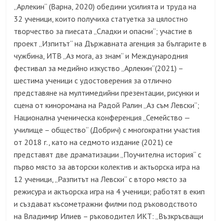
„Арлекин“ (Варна, 2020) обедини усилията и труда на
32 ученици, които получиха статуетка за цялостно
творчество за пиесата „Сладки и опасни“; участие в
проект „Изпитът“ на Държавната агенция за българите в
чужбина, ИТВ „Аз мога, аз знам“ и Международния
фестивал за медийно изкуство „Арлекин“(2021) –
шестима ученици с удостоверения за отлично
представяне на мултимедийни презентации, рисунки и
сцена от киноромана на Радой Ралин „Аз съм Левски“;
Национална ученическа конференция „Семейство —
училище – общество“ (Добрич) с многократни участия
от 2018 г., като на седмото издание (2021) се
представят две драматизации „Поучителна история“ с
първо място за авторски колектив и актьорска игра на
12 ученици, „Разпитът на Левски“ с второ място за
режисура и актьорска игра на 4 ученици; работят в екип
и създават късометражни филми под ръководството
на Владимир Илиев – ръководител ИКТ: „Възкръсващи