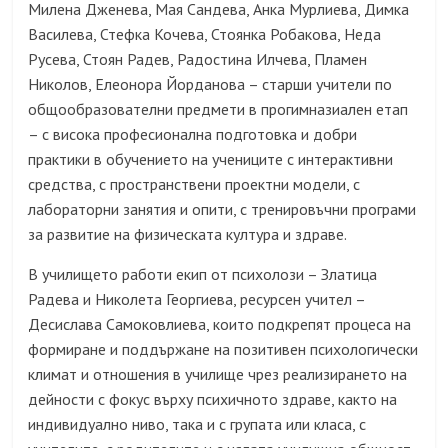
Милена Дженева, Мая Сандева, Анка Мурлиева, Димка
Василева, Стефка Кочева, Стоянка Робакова, Неда
Русева, Стоян Радев, Радостина Илчева, Пламен
Николов, Елеонора Йорданова – старши учители по
общообразователни предмети в прогимназиален етап
– с висока професионална подготовка и добри
практики в обучението на учениците с интерактивни
средства, с пространствени проектни модели, с
лабораторни занятия и опити, с тренировъчни програми
за развитие на физическата култура и здраве.
В училището работи екип от психолози – Златица
Радева и Николета Георгиева, ресурсен учител –
Десислава Самоковлиева, които подкрепят процеса на
формиране и поддържане на позитивен психологически
климат и отношения в училище чрез реализирането на
дейности с фокус върху психичното здраве, както на
индивидуално ниво, така и с групата или класа, с