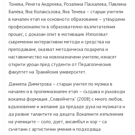
Тонева, Ренета Андреева, Розалина Паскалева, Павлина
Балева, Яна Колаксъзова, Яна Тенева – старши учители
в начален етап на основното образование – утвърдени
професионалисти в образователно-възпитателния
процес, с доказан опит в мотивация. Използват
съвременни интерактивни методи и средства на
преподаване, оказват методическа подкрепа и
наставничество на новоназначени учители, изнасят
открити уроци пред студенти от Педагогическия
факултет на Тракийския университет.
Даниела Димитрова – старши учител по музика в
начален и в прогимназиален етап – създава и ръководи
вокална формация „Славейчета“ (2008) с много любов,
вдъхновение и желание да предаде духа на музиката и
да развие талантите на децата. Вокалните изпълнения
на учениците – соло, дует, ансамбъл и хор ~ са
съчетани с артистични умения и подходяща