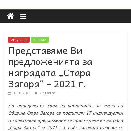
Долап
Skip
to
content
БГ
култура|
АРТуално
Знание
изкуство|
Представяме Ви
пътешествия|
предложенията за
мода|
събития|
наградата „Стара
кухня|
Загора“ – 2021 г.
реклама|
минало|
09.05.2021
Долап.бг
До определения срок на вниманието на кмета на
Община Стара Загора са постъпили 17 индивидуални
и колективни предложения за присъждане на награда
„Стара Загора“ за 2021 г. С най- високото отличие се