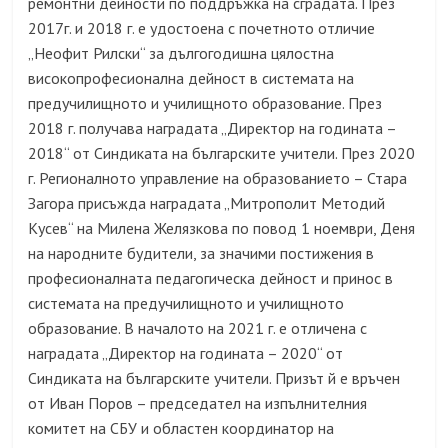
ремонтни дейности по поддръжка на сградата. През
2017г. и 2018 г. е удостоена с почетното отличие
„Неофит Рилски“ за дългогодишна цялостна
високопрофесионална дейност в системата на
предучилищното и училищното образование. През
2018 г. получава наградата „Директор на годината –
2018“ от Синдиката на българските учители. През 2020
г. Регионалното управление на образованието – Стара
Загора присъжда наградата „Митрополит Методий
Кусев“ на Милена Желязкова по повод 1 ноември, Деня
на народните будители, за значими постижения в
професионалната педагогическа дейност и принос в
системата на предучилищното и училищното
образование. В началото на 2021 г. е отличена с
наградата „Директор на годината – 2020“ от
Синдиката на българските учители. Призът й е връчен
от Иван Поров – председател на изпълнителния
комитет на СБУ и областен координатор на