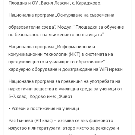
Пловдив и ОУ „Васил Левски“, с. Караджово.
Национална програма „Осигуряване на съвременна
образователна среда“, Модул: “Площадки за обучение
по безопасност на движението по пътищата“
Национална програма „Информационни и
комуникационни технологии (ИКТ) в системата на
предучилищното и училищното образование“ –
хардуерно оборудване и доизграждане на WiFi мрежи
Национална програма за превенция на употребата на
наркотични вещества в училищна среда за ученици от
5-7. клас, „Кодово име: „Живот“
Успехи и постижения на ученици
•
Рая Гънчева (VII клас) – изявява се във филмовото
изкуство и литературата: второ място за режисура и