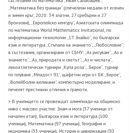
състезания по математика „Иван Салабашев“,
„Математика без граници“ (спечелени медали от есенен
и зимен кръг, 2020: 34 златни, 27 сребърни и 27
бронзови), „Европейско кенгуру“, Азиатската олимпиада
по математика World Mathematics Invitational, по
информационни технологии „1Т Знайко“, по български
език и литература „Стъпала на знанието“, „Любословие“;
в състезания, организирани от СБНУ: „Аз рисувам“, „Аз и
знанието“, „Аз, природата и светът“, „Аз и числата“,
лекоатлетически турнири „Купа роза“, „Берое“, турнир
по плуване „Младост 91“, щафетни игри от БК „Берое“,
„Волейболни великани“, компютърно моделиране, и
печелят престижни отличия и грамоти.
> В училището се провеждат олимпиади на общинско
ниво с масово участие: Знам и мога (37 ученици от
начален етап), Български език и литература (100
ученици), Математика (97 ученици), География и
икономика (33 ученици), История и цивилизация (30