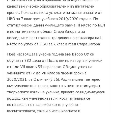
качествен учебно-образователен и възпитателен
процес. Показателни са успехите на възпитаниците от
НВО за 7. клас през учебната 2019/2020 година. По
статистически данни училището заема III място по БЕЛ
и по математика в област Стара Загора, а за
последните шест години традиционно се класира на II
място по успех от НВО за 7. клас в град Стара Загора.
През настоящата учебна година във Второ ОУ се
обучават 882 деца от Подготвителна група и ученици
от I до VII клас в 35 паралелки. Общият успех на
учениците от IV до VII клас за първия срок на
2020/2021 г. е Отличен (5.56). Родителският интерес
към училището е траен, защото в него се стимулират
творческите изяви на ученика, прилага се индивидуален
подход към ученическата личност, активира се
потенциалът от заложби както в учебно-
възпитателната, така и в извънкласната и