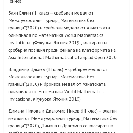
Генчев.
Баян Елкин (III клас) – сребърен медал от
Международния турнир „Математика без
граници“(2020) и сребърни медали от Азиатската
олимпиада по математика World Mathematics
Invitational (Фукуока, Япония 2019), класиран на
сребърна позиция преди финала на платформата на
Asia International Mathematical Olympiad Open 2020
Владимир Цаклев (III клас) – сребърен медал от
Международния турнир „Математика без
граници“(2020) и бронзов медал от Азиатската
олимпиада по математика World Mathematics
Invitational (Фукуока, Япония 2019)
Димана Никова и Драгомир Ников (III клас) – златни
медали от Международния турнир „Математика без
граници“(2020), Димана и Драгомир се класират на