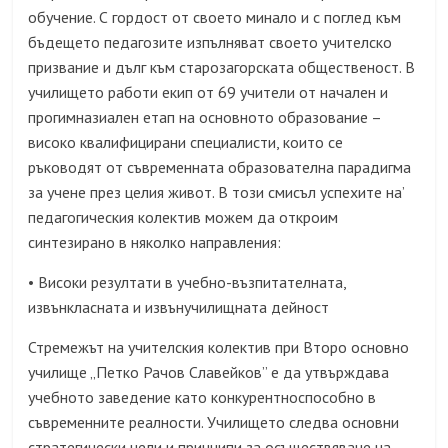
обучение. С гордост от своето минало и с поглед към
бъдещето педагозите изпълняват своето учителско
призвание и дълг към старозагорската общественост. В
училището работи екип от 69 учители от начален и
прогимназиален етап на основното образование –
високо квалифицирани специалисти, които се
ръководят от съвременната образователна парадигма
за учене през целия живот. В този смисъл успехите на’
педагогическия колектив можем да откроим
синтезирано в няколко направления:
Високи резултати в учебно-възпитателната,
•
извънкласната и извънучилищната дейност
Стремежът на учителския колектив при Второ основно
училище „Петко Рачов Славейков” е да утвърждава
учебното заведение като конкурентноспособно в
съвременните реалности. Училището следва основни
стратегически цели и принципи за осъществяване на