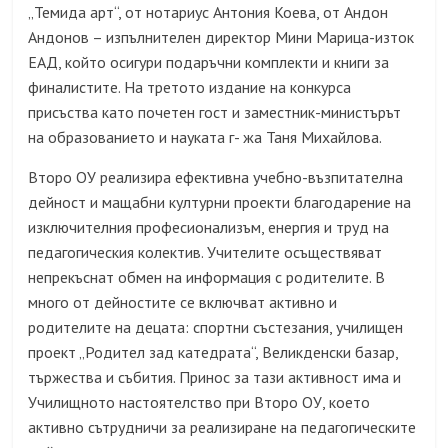
„Темида арт“, от нотариус Антония Коева, от Андон
Андонов – изпълнителен директор Мини Марица-изток
ЕАД, който осигури подаръчни комплекти и книги за
финалистите. На третото издание на конкурса
присъства като почетен гост и заместник-министърът
на образованието и науката г- жа Таня Михайлова.
Второ ОУ реализира ефективна учебно-възпитателна
дейност и мащабни културни проекти благодарение на
изключителния професионализъм, енергия и труд на
педагогическия колектив. Учителите осъществяват
непрекъснат обмен на информация с родителите. В
много от дейностите се включват активно и
родителите на децата: спортни състезания, училищен
проект „Родител зад катедрата“, Великденски базар,
тържества и събития. Принос за тази активност има и
Училищното настоятелство при Второ ОУ, което
активно сътрудничи за реализиране на педагогическите