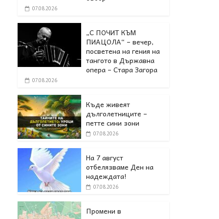
07.08.2026
„С ПОЧИТ КЪМ
ПИАЦОЛА“ – вечер,
посветена на гения на
тангото в Държавна
опера – Стара Загора
07.08.2026
Къде живеят
дълголетниците –
петте сини зони
07.08.2026
На 7 август
отбелязваме Ден на
надеждата!
07.08.2026
Промени в