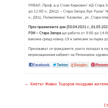
УМБАЛ „Проф. д-р Стоян Киркович“ АД Стара За
до 12:00 ч.; ДКЦ1 – Стара Загора, бул. Руски“
ч.; ДКЦ „Поликлиника“ Казанлък , ул. „Стара пл
През празничните дни (30.04.2021 г., 01.05.2021
РЗИ – Стара Загора
ще работи от 9:00 до 14:0
ваксина срещу ковид-19 и записани за първа д
Призовават се гражданите, които попадат в го
имунизационния кабинет на Регионална здравн
Facebook
Twitter
Google+
Pintere
←
Кметът Живко Тодоров поздрави жители
Ст