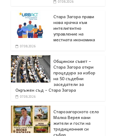
07.08.2026
Стара Загора прави
нова крачка към
интелигентно
управление на
местната икономика
07.08.2026
Общински съвет –
Стара Загора откри
процедура за избор
на 50 съдебни
заседатели за
Окръжен съд – Стара Загора
07.08.2026
Старозагорското село
Малка Верея кани
жители и гости на
традиционния си
събор