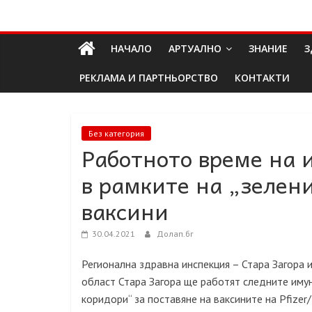
Skip
Долап
to
content
НАЧАЛО
АРТУАЛНО
ЗНАНИЕ
З
БГ
РЕКЛАМА И ПАРТНЬОРСТВО
КОНТАКТИ
култура|
изкуство|
пътешествия|
Без категория
Работното време на 
мода|
събития|
в рамките на „зелени
кухня|
реклама|
ваксини
минало|
30.04.2021
Долап.бг
Регионална здравна инспекция – Стара Загора 
област Стара Загора ще работят следните имун
коридори“ за поставяне на ваксините на Pfizer