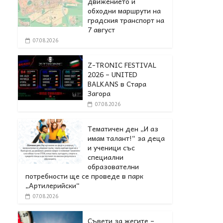
движението и
обходни маршрути на
градския транспорт на
7 август
07.08.2026
Z-TRONIC FESTIVAL
2026 – UNITED
BALKANS в Стара
Загора
07.08.2026
Тематичен ден „И аз
имам талант!“ за деца
и ученици със
специални
образователни
потребности ще се проведе в парк
„Артилерийски“
07.08.2026
Съвети за жегите –