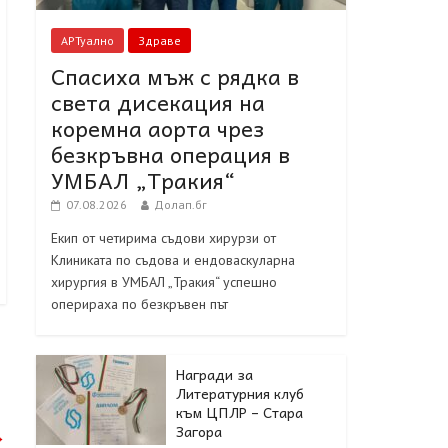
АРТуално
Здраве
Спасиха мъж с рядка в
света дисекация на
коремна аорта чрез
безкръвна операция в
УМБАЛ „Тракия“
07.08.2026
Долап.бг
Екип от четирима съдови хирурзи от
Клиниката по съдова и ендоваскуларна
хирургия в УМБАЛ „Тракия“ успешно
оперираха по безкръвен път
Награди за
Литературния клуб
към ЦПЛР – Стара
Загора
→