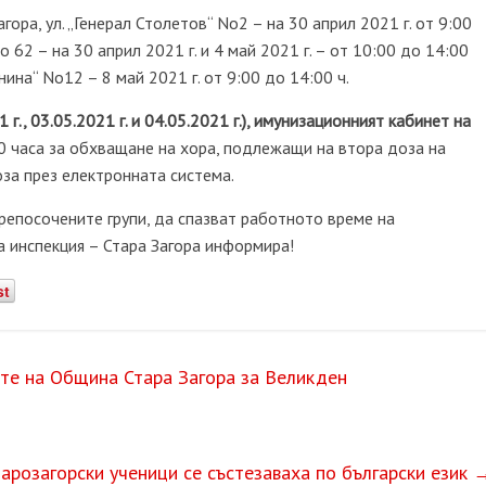
гора, ул. „Генерал Столетов“
No
2 – на 30
април 2021 г. от 9:00
No
62 – на 30 април 2021 г. и 4 май 2021 г. – от 10:00 до 14:00
анина“
No
12 – 8 май 2021 г. от 9:00 до 14:00 ч.
 г., 03.05.2021 г. и 04.05.2021 г.), имунизационният кабинет на
0 часа за обхващане на хора, подлежащи на втора доза на
оза през електронната система.
репосочените групи, да спазват работното време на
а инспекция – Стара Загора информира!
st
те на Община Стара Загора за Великден
арозагорски ученици се състезаваха по български език