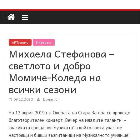
Долап
Skip
to
content
БГ
култура|
АРТуално
Интервю
изкуство|
Михаела Стефанова –
пътешествия|
светлото и добро
мода|
събития|
Момиче-Коледа на
кухня|
всички сезони
реклама|
минало|
09.12.2020
Долап.бг
На 12 април 2019 г. в Операта на Стара Загора се проведе
благотворителен концерт „Вечер на младите таланти –
класиката среща поп музиката” в който взеха участие
настоящи и бивши възпитаници на Музикалното училище,