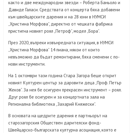
както и две международни звезди – Роберта Баньоло и
Давиде Галаси. Средствата от концерта бяха добавени
към швейцарските дарения и на 28 юни в НУМСИ
„Христина Морфова”, директно от чешката фабрика
пристигна новият роял „Петроф”, модел „Бора”.
През 2020, въпреки извънредната ситуация, в НУМСИ
„Христина Морфова” 14 пиана, някои от които
невъзможно да бъдат ремонтирани, бяха сменени с по-
нови инструменти.
На 1 октомври тази година Стара Загора беше открит
новият Културен център за даровити деца „Проф. Петър
Жеков“. За нея бе осигурен прекрасен инструмент – роял.
Друг роял бе осигурен и за концертната зала на
Регионална библиотека „Захарий Княжески”.
В основата на щедрите дарения е партньорът на
старозагорския Обществен дарителски фонд-
Швейцарско-българската културна асоциация, която е