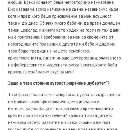
емоции. Всеки концерт беше неповторимо изживяване.
Бих казала,че всяко излизане на сцена, независимо къде,
кога и пред кого беше приключение за мен, всъшност
така и до днес. Обичах много баба ми да прави домашен
течен шоколад и винаги като ходех на гости питах дали
ми е приготвила. Незабравими за мен са спомените от
новогодишните празници с другата ми баба и дядо ми,
това беше традиция в нашето семейство,
приготовленията, винаги имаше шоу програма, очакването
на фойерверките и чудесната руска салата, която баба
правеше, незабравим вкус за мен!
Защо е тази странна възраст, наречена „пубертет“?
Тази фаза е нашата метаморфоза, нужна за съзряването
на малкия човек- физиологично, емоционално и
интелектуално. Защо е толкова мъчно преминаването
през нея за всички въвлечени? Защото тогава детето
изживява своето развитие и всички околни изпитват
последиците от промените, най вече тези на психиката.