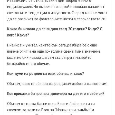
Независимо от стила, всеки един творец е много
индивидуален. Но въпреки това, той е повлиан винаги от
световните тенденции в изкуството. Според мен те могат
да се различат по фолклорните нотки в творчеството си.
Каква би искала да се видиш след 20 години? Къде? С
кого? Какъв?
Пианист и учител, каквто съм сега, разбира се с още
повече опит и на още по- голяма сцена. Няма значение
къде, но бих искала да съм със съпруга ми, който
безкрайно много обичам.
Кои думи на родния си език обичаш и защо?
Обичам, защото обичам да раздавам любов и да помагам!
Коя приказка би прочела довечера на детето в себе си?
Обичам от малка басните на Езоп и Лафонтен и си
спомням за тази на Езоп за “Мравката и гълъбът” и