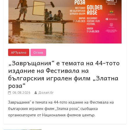
АРТуално
Отзив
„Завръщания“ е темата на 44-тото
издание на Фестивала на
българския игрален филм „Златна
роза“
06.08.2026
Долап.бг
Завръщания“ е темата на 44-тото издание на Фестивала на
българския игрален филм „Златна роза“, съобщиха
организаторите от Националния филмов център.