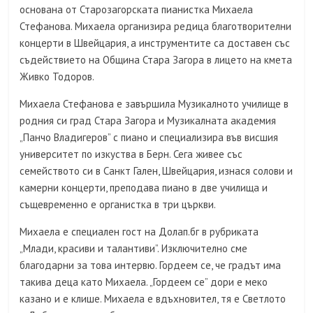
основана от Старозагорската пианистка Михаела
Стефанова. Михаела организира редица благотворителни
концерти в Швейцария, а инструментите са доставен със
съдействието на Община Стара Загора в лицето на кмета
Живко Тодоров.
Михаела Стефанова е завършила Музикалното училище в
родния си град Стара Загора и Музикалната академия
„Панчо Владигеров” с пиано и специализира във висшия
университет по изкуства в Берн. Сега живее със
семейството си в Санкт Гален, Швейцария, изнася солови и
камерни концерти, преподава пиано в две училища и
същевременно е органистка в три църкви.
Михаела е специален гост на Долап.бг в рубриката
„Млади, красиви и талантиви”. Изключително сме
благодарни за това интервю. Гордеем се, че градът има
такива деца като Михаела. „Гордеем се” дори е меко
казано и е клише. Михаела е вдъхновител, тя е Светлото