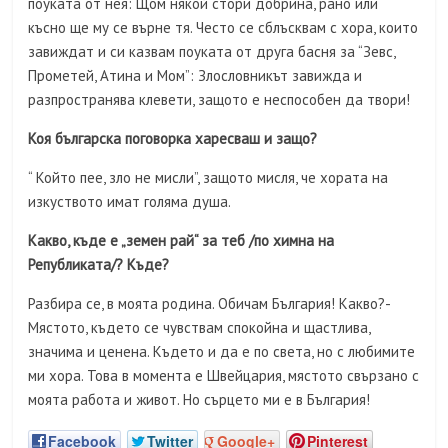
поуката от нея: Щом някой стори добрина, рано или
късно ще му се върне тя. Често се сблъсквам с хора, които
завиждат и си казвам поуката от друга басня за “Зевс,
Прометей, Атина и Мом”: Злословникът завижда и
разпространява клевети, защото е неспособен да твори!
Коя българска поговорка харесваш и защо?
“ Който пее, зло не мисли”, защото мисля, че хората на
изкуството имат голяма душа.
Какво, къде е „земен рай“ за теб /по химна на
Републиката/? Къде?
Разбира се, в моята родина. Обичам България! Какво?-
Мястото, където се чувствам спокойна и щастлива,
значима и ценена. Където и да е по света, но с любимите
ми хора. Това в момента е Швейцария, мястото свързано с
моята работа и живот. Но сърцето ми е в България!
Facebook
Twitter
Google+
Pinterest