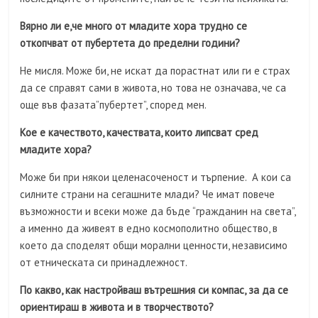
Вярно ли е,че много от младите хора трудно се
откопчват от пубертета до пределни години?
Не мисля. Може би, не искат да порастнат или ги е страх
да се справят сами в живота, но това не означава, че са
още във фазата”пубертет”, според мен.
Кое е качеството, качествата, които липсват сред
младите хора?
Може би при някои целенасоченост и търпение. А кои са
силните страни на сегашните млади? Че имат повече
възможности и всеки може да бъде “гражданин на света”,
а именно да живеят в едно космополитно общество, в
което да споделят общи морални ценности, независимо
от етническата си принадлежност.
По какво, как настройваш вътрешния си компас, за да се
ориентираш в живота и в творчеството?