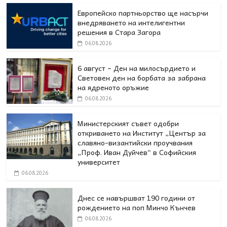
Европейско партньорство ще насърчи
внедряването на интелигентни
решения в Стара Загора
06.08.2026
6 август – Ден на милосърдието и
Световен ден на борбата за забрана
на ядреното оръжие
06.08.2026
Министерският съвет одобри
откриването на Институт „Център за
славяно-византийски проучвания
„Проф. Иван Дуйчев“ в Софийския
университет
06.08.2026
Днес се навършват 190 години от
рождението на поп Минчо Кънчев
06.08.2026