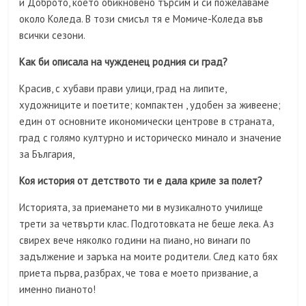
и Доброто, което обикновено търсим и си пожелаваме
около Коледа. В този смисъл тя е Момиче-Коледа във
всички сезони.
Как би описала на чужденец родния си град?
Красив, с хубави прави улици, град на липите,
художниците и поетите; компактен , удобен за живеене;
един от основните икономически центрове в страната,
град с голямо културно и историческо минало и значение
за България,
Коя история от детството ти е дала криле за полет?
Историята, за приемането ми в музикалното училище
трети за четвърти клас. Подготовката не беше лека. Аз
свирех вече няколко години на пиано, но винаги по
задължение и заръка на моите родители. След като бях
приета първа, разбрах, че това е моето призвание, а
именно пианото!