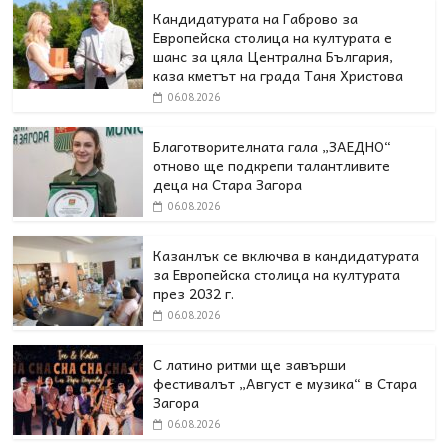
Кандидатурата на Габрово за
Европейска столица на културата е
шанс за цяла Централна България,
каза кметът на града Таня Христова
06.08.2026
Благотворителната гала „ЗАЕДНО“
отново ще подкрепи талантливите
деца на Стара Загора
06.08.2026
Казанлък се включва в кандидатурата
за Европейска столица на културата
през 2032 г.
06.08.2026
С латино ритми ще завърши
фестивалът „Август е музика“ в Стара
Загора
06.08.2026