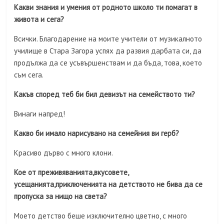
Какви знания и умения от родното школо ти помагат в
живота и сега?
Всички. Благодарение на моите учители от музикалното
училище в Стара Загора успях да развия дарбата си, да
продължа да се усъвършенствам и да бъда, това, което
съм сега.
Какъв според теб би бил девизът на семейството ти?
Винаги напред!
Какво би имало нарисувано на семейния ви герб?
Красиво дърво с много клони.
Кое от преживяванията,вкусовете,
усещанията,приключенията на детството не бива да се
пропуска за нищо на света?
Моето детство беше изключително цветно, с много