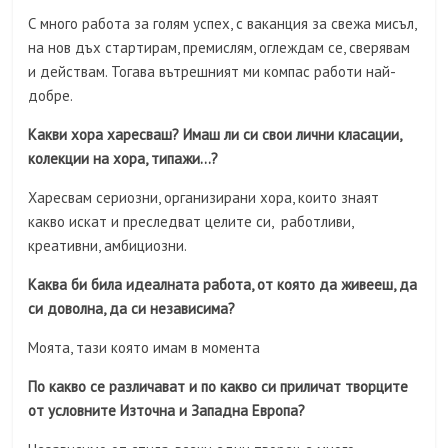
С много работа за голям успех, с ваканция за свежа мисъл,
на нов дъх стартирам, премислям, оглеждам се, сверявам
и действам. Тогава вътрешният ми компас работи най-
добре.
Какви хора харесваш? Имаш ли си свои лични класации,
колекции на хора, типажи…?
Харесвам сериозни, организирани хора, които знаят
какво искат и преследват целите си, работливи,
креативни, амбициозни.
Каква би била идеалната работа, от която да живееш, да
си доволна, да си независима?
Моята, тази която имам в момента
По какво се различават и по какво си приличат творците
от условните Източна и Западна Европа?