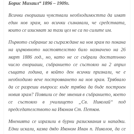
Борис Михаил“ 1896 – 1909г.
Всички енориаши чувствали необходимостта да имат
един нов храм, но всички съзнавали, че средствата,
които се изискват за тази цел не са по силите им.
Първото събрание за съграждане на нов храм по покана
на църковното настоятелство било назначено на 26
март 1886 год., но, като не се събрали достатъчно
число енориаши, събранието се състояло на 2 април
същата година, в който ден всички признали, че е
необходимо вече построяването на нов храм. Трябвало
да се разреши въпроса: къде трябва да бъде построен
новия храм? Появили се две мнения в събранието, което
се състояло в училището „Св. Николай“ под
председателството на Иконом Ст. Петков.
Мненията се изразили в бурни разисквания и нападки.
Едни искали, казва дядо Иконом Иван п. Николов, да се