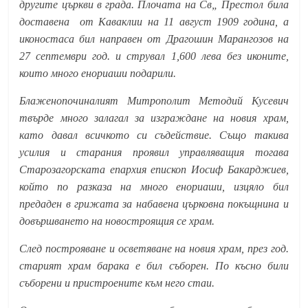
другите църкви в града. Плочата на Св„ Престол била
доставена от Каваклии на 11 август 1909 година, а
иконостаса бил направен от Драгошин Марангозов на
27 септември год. и струвал 1,600 лева без иконите,
които много енориаши подарили.
Блаженопочиналият Митрополит Методий Кусевич
твърде много залагал за изграждане на новия храм,
като давал всичкото си съдействие. Също такива
усилия и старания проявил управляващия тогава
Старозагорската епархия епископ Иосиф Бакарджиев,
който по разказа на много енориаши, изцяло бил
предаден в грижата за набавена църковна покъщнина и
довършването на новостроящия се храм.
След построяване и осветяване на новия храм, през год.
старият храм барака е бил съборен. По късно били
съборени и пристроените към него стаи.