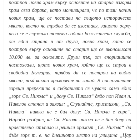
построи новия храм върху основите на стария изгорял
храм сега барака, като мотивирали, че по този начин
новия храм, ще се постави на същото историческо
място, което не трябва да се изоставя, защото върху
него се е служило толкова години Божествена служба,
от една страна и от друга, новия храм, като се
построи върху основите на стария ще се икономисат
10.000 лв. за основите. Други пък, от енориашите
настоявали, щото новия храм, който ще се строи в
свободна България, трябва да се построи на видно
място, тъй както храмовете на запад. В настъпилите
горещи пререкания в събранието се чувало само едно
„горе Св. Никола“ и „долу Св. Никола“ дядо поп Иван п.
Николов станал и заявил: „Слушайте, християни, „Св.
Никола“ никога не е бил долу; Св. Никола е горе“.
Народа разбрал, че Св. Никола никога не е бил долу на
нравствено стъпало и решили храмът „Св. Никола“ да
бъде горе т. е. на днешното място на улицата „Цар