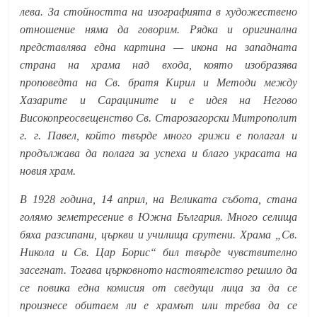
лева. За стойността на изографията в художествено
отношение няма да говорим. Рядка и оригинална
представлява една картина — икона на западната
страна на храма над входа, която изобразява
проповедта на Св. братя Кирил и Методи между
Хазарите и Сарацините и е идея на Негово
Високопреосвещенство Св. Старозагорски Митрополит
г. г. Павел, който твърде много грижи е полагал и
продължава да полага за успеха и благо украсата на
новия храм.
В 1928 година, 14 април, на Великата събота, стана
голямо земетресение в Южна България. Много селища
бяха разсипани, църкви и училища срутени. Храма „Св.
Никола и Св. Цар Борис“ бил твърде чувствително
засегнат. Тогава църковното настоятелство решило да
се повика една комисия от сведущи лица за да се
произнесе обитаем ли е храмът или требва да се