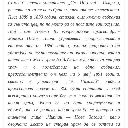
Симеон“ срещу училището „Св. Николай“. Въпреки,
решението на това събрание, препирните не загаснали.
През 1889 и 1890 години ставали още няколко събрания
за същата цел, но не могло да се постигне единодушие.
Най после Негово Високопреподобие архимандрит
Максим Пелов, който управлявал Старозагорската
епархия още от 1886 година, почнал старателно да
убеждава по състоятелните от онези енориаши, които
настоявали новия храм да бъде на мястото на стария
храм и в последствие на едно събрание,
председателствано от него на 5 май 1891 година,
свикано в училището „Св. Николай“ където
присъствали повече от 300 души енориаши, и след
всестранно разглеждане двете мнения за мястото на
новия храм, дошло се до едно споразумение и
единодушно се решило, новия храм да се построи на
главната улица „Чирпан — Нова Загора“, като
дворното място на стария храм да се остави за