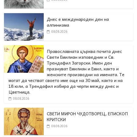
Днес е международен ден на
алпинизма
08.08.2026
Православната църква почита днес
Свети Емилиан изповедник и Св.
Трендафил Загорски. Имен ден
празнуват Емилиан и Емил, както и
женските производни на имената. Те
могат да честват своето име още на 30 май, както и на
18 юли, а Трендафил избира да черпи между днес и
Цветница.
08.08.2026
СВЕТИ МИРОН ЧУДОТВОРЕЦ, ЕПИСКОП
КРИТСКИ
08.08.2026