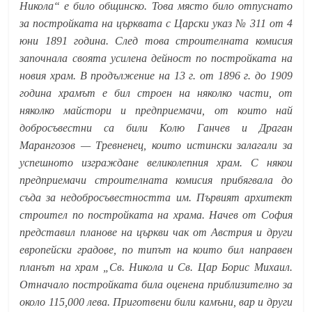
Никола“ е било общинско. Това място било отпуснато
за постройката на църквата с Царски указ № 311 от 4
юни 1891 година. След това строителната комисия
започнала своята усилена дейност по постройката на
новия храм. В продължение на 13 г. от 1896 г. до 1909
година храмът е бил строен на няколко части, от
няколко майстори и предприемачи, от които най
добросъвестни са били Колю Ганчев и Драган
Марангозов — Тревненец, които истински залагали за
успешното изграждане великолепния храм. С някои
предприемачи строителната комисия прибягвала до
съда за недобросъвестността им. Първият архитект
строител по постройката на храма. Начев от София
представил планове на църкви чак от Австрия и други
европейски градове, по типът на които бил направен
планът на храм „Св. Никола и Св. Цар Борис Михаил.
Отначало постройката била оценена приблизително за
около 115,000 лева. Приготвени били камъни, вар и други