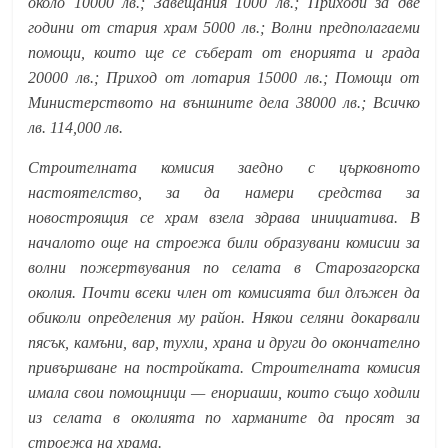
около 10000 лв.; Завещания 1000 лв.; Приходи за две
години от стария храм 5000 лв.; Волни предполагаеми
помощи, които ще се съберат от енорията и града
20000 лв.; Приход от лотария 15000 лв.; Помощи от
Министерството на външните дела 38000 лв.; Всичко
лв. 114,000 лв.
Строителната комисия заедно с църковното
настоятелство, за да намери средства за
новостроящия се храм взела здрава инициатива. В
началото още на строежа били образувани комисии за
волни пожертвувания по селата в Старозагорска
околия. Почти всеки член от комисията бил длъжен да
обиколи определения му район. Някои селяни докарвали
пясък, камъни, вар, тухли, храна и други до окончателно
привършване на постройката. Строителната комисия
имала свои помощници — енориаши, които също ходили
из селата в околията по харманите да просят за
строежа на храма.