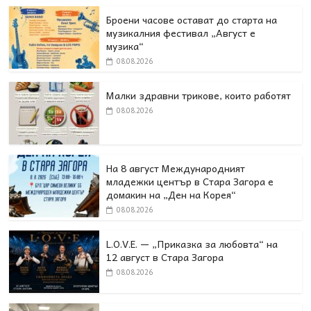
Броени часове остават до старта на
музикалния фестивал „Август е
музика“
08.08.2026
Малки здравни трикове, които работят
08.08.2026
На 8 август Международният
младежки център в Стара Загора е
домакин на „Ден на Корея“
08.08.2026
L.O.V.E. — „Приказка за любовта“ на
12 август в Стара Загора
08.08.2026