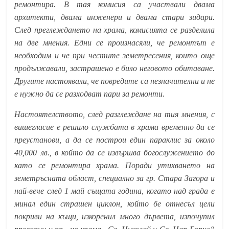
ремонтира. В тая комисия са участвали двама
архитекти, двама инженери и двама стари зидари.
След преглеждането на храма, комисията се разделила
на две мнения. Едни се произнасяли, че ремонтът е
необходим и че при честите земетресения, които още
продължавали, застрашено е било неговото обитаване.
Другите настоявали, че повредите са незначителни и не
е нужно да се разходват пари за ремонти.
Настоятелството, след разглеждане на тия мнения, с
вишегласие е решило службата в храма временно да се
преустанови, а да се построи един параклис за около
40,000 лв., в който да се извършва богослужението до
като се ремонтира храма. Поради утихването на
земетръсната област, специално за гр. Стара Загора и
най-вече след 1 май същата година, когато над града е
минал един страшен циклон, който бе отнесъл цели
покриви на къщи, изкоренил много дървета, изпочупил