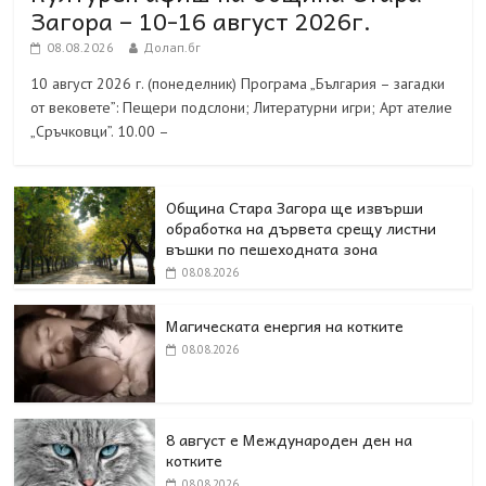
Загора – 10-16 август 2026г.
08.08.2026
Долап.бг
10 август 2026 г. (понеделник) Програма „България – загадки
от вековете”: Пещери подслони; Литературни игри; Арт ателие
„Сръчковци”. 10.00 –
Община Стара Загора ще извърши
обработка на дървета срещу листни
въшки по пешеходната зона
08.08.2026
Магическата енергия на котките
08.08.2026
8 август е Международен ден на
котките
08.08.2026