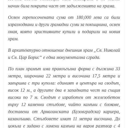
начин била покрита част от задълженията на храма.
Освен горепосочената сума от 180,000 лева са били
изразходвани и други грамадни суми за покъщнина, освен
оная, която християните купили и подарили на новия
храм.
В архитектурно отношение днешния храм „Св. Николай
и Св. Цар Борис“ е една монументална сграда.
По план храмът има правоъгълна форма с дължина 33
метра, широчина 22 метра и височина 17,5 метра и
завършва с три купола: единият в центъра на сводът,
висок 12 м., а другите два в западната чест на същия
високи по 7 м. Сводът е изработен от железобетон
върху 12 каменни стълбове, чийто камъни с блокове,
доставени от Армаганската (Бузовградска) кариера,
казанлъшко. Стълбовете имат 11 метра височина. До
цокъла е зидано с ломени камъни на варов разтвор с 4