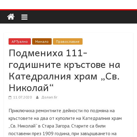
Долап
Skip
to
content
БГ
култура|
АРТуално
Минало
Православие
изкуство|
Подмениха 111-
пътешествия|
годишните кръстове на
мода|
събития|
Катедралния храм „Св.
кухня|
Николай“
реклама|
минало|
11.07.2020
Долап.бг
Приключиха ремонтните дейности по подмяна на
кръстовете на два от куполите на Катедралния храм
„Св. Николай“ в Стара Загора. Старите са били
поставени през 1909 година, при завършването на