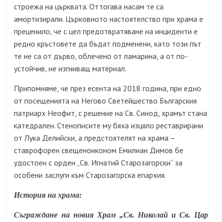
строежа на църквата. Оттогава насам те са
амортизирали. Църковното настоятелство при храма е
преценило, че с цел предотвратяване на инциденти е
редно кръстовете да бъдат подменени, като този път
те не са от дърво, облечено от ламарина, а от по-
устойчив, не изгниващ материал.
Припомняме, че през есента на 2018 година, при едно
от посещенията на Негово Светейшество Българския
патриарх Неофит, с решение на Св. Синод, храмът стана
катедрален. Стенописите му бяха изцяло реставрирани
от Лука Делийски, а предстоятелят на храма –
ставрофорен свещеноиконом Емилиан Димов бе
удостоен с орден „Св. Игнатий Старозагорски“ за
особени заслуги към Старозагорска епархия.
История на храма:
Съграждане на новия Храм „Св. Николай и Св. Цар