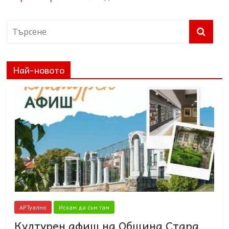
Най-новото
АРТуално
Искам да съм там
Културен афиш на Община Стара