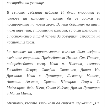
постройка на училище.
В същото събрание избрали 14 души енориаши за
членове на комисията, която да се грижи за
постройката на новия храм. Всички действия на тази,
така наречена, строителна комисия, са били грамадни и
с постоянство и труд успели да довършат сградата на
настоящия храм.
За членове на строителната комисия били избрани
следните енориаши: Председатели Иконом Ст. Петков,
подпредседател свещ. Иван п. Николов, членове:
Господин Лещов, Стефан Стоенчев, Данчо Ив.
Драганов, Иван х. Димитров, Димитър Матеев,
Анастас Ангелов, Христо Шиваров, Георги С.
Маджаров, дядо Илчо, Слави Койчев, Драгия Димитров
и Минко Минев.
Мястото, където започнали да строят църквата „Св.