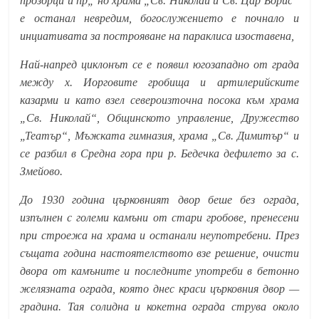
прозорци и пр„ но храма „Св. Николай и Св. Цар Борис“
е останал невредим, богослужението е почнало и
инциативата за построяване на параклиса изоставена,
Най-напред циклонът се е появил югозападно от града
между х. Иорговите гробища и артилерийските
казарми и като взел североизточна посока към храма
„Св. Николай“, Общинското управление, Дружество
„Театър“, Мъжката гимназия, храма „Св. Димитър“ и
се разбил в Средна гора при р. Бедечка дефилето за с.
Змейово.
До 1930 година църковният двор беше без ограда,
изпълнен с големи камъни от стари гробове, пренесени
при строежа на храма и останали неупотребени. През
същата година настоятелството взе решение, очисти
двора от камъните и последните употреби в бетонно
желязната ограда, която днес краси църковния двор —
градина. Тая солидна и кокетна ограда струва около