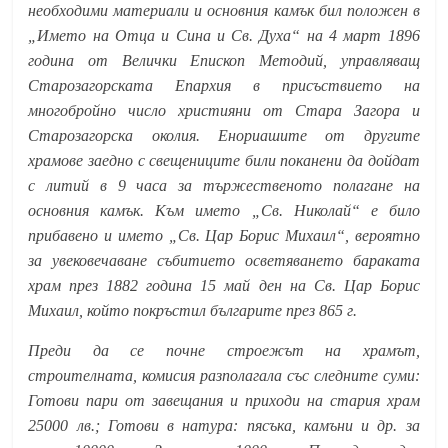
необходими материали и основния камък бил положен в
„Името на Отца и Сина и Св. Духа“ на 4 март 1896
година от Велички Епископ Методий, управляващ
Старозагорската Епархия в присъствието на
многобройно число християни от Стара Загора и
Старозагорска околия. Енориашите от другите
храмове заедно с свещениците били поканени да дойдат
с литий в 9 часа за тържественото полагане на
основния камък. Към името „Св. Николай“ е било
прибавено и името „Св. Цар Борис Михаил“, вероятно
за увековечаване събитието осветяването бараката
храм през 1882 година 15 май ден на Св. Цар Борис
Михаил, който покръстил българите през 865 г.
Преди да се почне строежът на храмът,
строителната, комисия разполагала със следните суми:
Готови пари от завещания и приходи на стария храм
25000 лв.; Готови в натура: пясъка, камъни и др. за