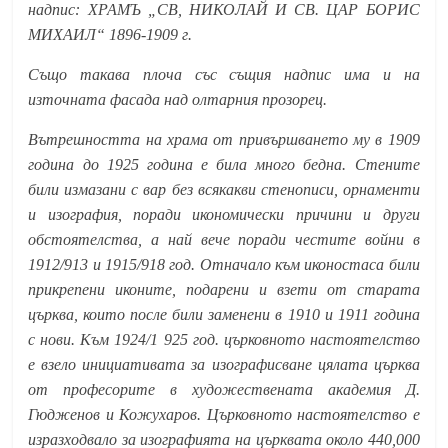
надпис: ХРАМЪ „СВ, НИКОЛАЙ И СВ. ЦАР БОРИС
МИХАИЛ“ 1896-1909 г.
Също такава плоча със същия надпис има и на
източната фасада над олтарния прозорец.
Вътрешността на храма от привършването му в 1909
година до 1925 година е била много бедна. Стените
били измазани с вар без всякакви стенописи, орнаменти
и изография, поради икономически причини и други
обстоятелства, а най вече поради честите войни в
1912/913 и 1915/918 год. Отначало към иконостаса били
прикрепени иконите, подарени и взети от старата
църква, които после били заменени в 1910 и 1911 година
с нови. Към 1924/1 925 год. църковното настоятелство
е взело инициативата за изографисване цялата църква
от професорите в художествената академия Д.
Гюдженов и Кожухаров. Църковното настоятелство е
изразходвало за изографията на църквата около 440,000