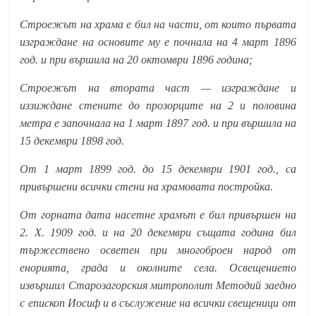
Строежът на храма е бил на части, от които първата
изграждане на основите му е почнала на 4 март 1896
год. и при вършила на 20 октомври 1896 година;
Строежът на втората част — изграждане и
иззиждане стените до прозорците на 2 и половина
метра е започнала на 1 март 1897 год. и при вършила на
15 декември 1898 год.
От 1 март 1899 год. до 15 декември 1901 год., са
привършени всички стени на храмовата постройка.
От горната дата насетне храмът е бил привършен на
2. X. 1909 год. и на 20 декември същата година бил
тържествено осветен при многоброен народ от
енорията, града и околните села. Освещението
извършил Старозагорския митрополит Методий заедно
с епископ Иосиф и в съслужение на всички свещеници от