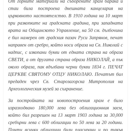
От горните материали на съборените храм барака и
стаи била построена днешната канцелария на
църковното настоятелство. В 1910 година на 10 март
при разкопките на градската градина, при западната
врата на Общинското Управление, на 50 см. дълбочина
е бил намерен от градския пазач Руси Запрянов, печат
направен от сребро, който носи образа на Св. Николай с
надпис, с изкопани букви от едната страна на образа
СВЕТИ, а от другата страна образа НИКОЛАЙ, а пък
около образа, пак вдълбани черни букви 1834 г. ПЕЧАТ
ЦЕРКВЕ СВЯТОМУ ОТЦУ НИКОЛАЮ. Печатът бил
предаден чрез Св. Старозагорска Митрополия на
Археологическия музей за съхранение.
За постройката на новопостроения храм е било
изразходвано 180,000 лева без облигационния заем,
който бил разрешен на 13 март 1903 година за 30,000
сребърни лева с 600 облигации по 50 лева за 20 години.
Почти всички облигации били пласирани и по такъв