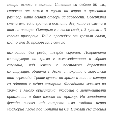
метра основи в земята. Стените са дебели 80 см.,
строени от камък и тухли на варов и циментов
разтвор, като всички отвори са засводени. Северната
стена има една врата, а южната две, като се смета и
тая на олтара. Олтарът е с висок свод, с 3 купола и 3
големи прозореца. Той е преграден от храмът салон,
който има 10 прозореца, с семпло
иконостас без резба, твърде скромен. Покривната
конструкция на храма е железобетонна и здраво
свързана, над която е поставена дървената
конструкция, обшита с дъски и покрита с марсилски
тип керемиди. Трите купола на храма и тия на олтара
са обшити с медна ламарина. Фасадната мазилка на
храма е много оригинална, украсена с монументални
орнаменти и дава илюзия на мрамор. На западната
фасада високо над антрето има взидана черно
мраморна плоча под иконата на Св. Николай със следния