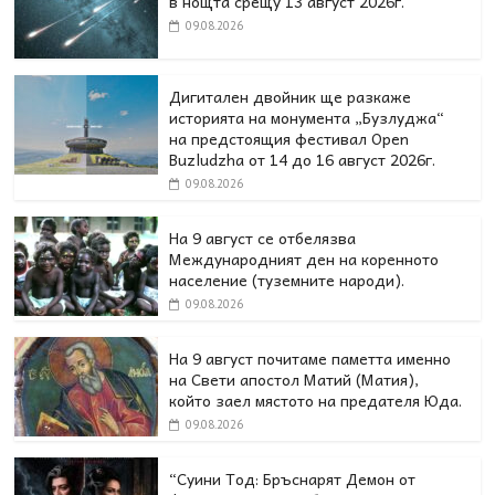
в нощта срещу 13 август 2026г.
09.08.2026
Дигитален двойник ще разкаже
историята на монумента „Бузлуджа“
на предстоящия фестивал Open
Buzludzha от 14 до 16 август 2026г.
09.08.2026
На 9 август се отбелязва
Международният ден на коренното
население (туземните народи).
09.08.2026
На 9 август почитаме паметта именно
на Свети апостол Матий (Матия),
който заел мястото на предателя Юда.
09.08.2026
“Суини Тод: Бръснарят Демон от