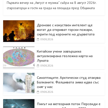
Първата вечер на „Август е музика“ събра на 8 август 2026г.
старозагорци и гости на града на площада пред Общината
Дронове с изкуствен интелект ще
могат да откриват горски пожари,
скрити под короните на дърветата
09.08.2026
Китайски учени завършиха
актуализирана геоложка карта на
Луната
09.08.2026
Синоптиците: Арктически студ атакува
Балканите. Фалшивата зима идва със
сняг у нас
09.08.2026
Пикът на метеорния поток Персеиди е